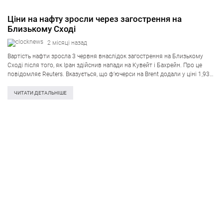
Ціни на нафту зросли через загострення на
Близькому Сході
2 місяці назад
Вартість нафти зросла 3 червня внаслідок загострення на Близькому
Сході після того, як Іран здійснив напади на Кувейт і Бахрейн. Про це
повідомляє Reuters. Вказується, що ф’ючерси на Brent додали у ціні 1,93
долара (на 2,1%) до 97,93 долара за…
ЧИТАТИ ДЕТАЛЬНІШЕ