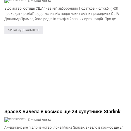
3 місяці назад
Відомство юстиції США “навіки” заборонило Податковій службі (IRS)
проводити ревізії щодо колишніх податкових звітів президента США
Дональда Трампа, його родичів та афілійованих організацій. Про це
повідомляє Reuters з посиланням на папір Мін’юсту. Подібний документ
завізував виконувач обов’язків генерального прокурора Тодд…
ЧИТАТИ ДЕТАЛЬНІШЕ
SpaceX вивела в космос ще 24 супутники Starlink
3 місяці назад
Американське підприємство Ілона Маска SpaceX вивело в космос ще 24