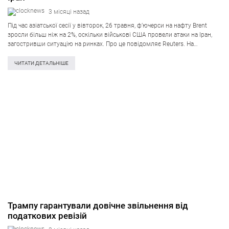
3 місяці назад
Під час азіатської сесії у вівторок, 26 травня, ф’ючерси на нафту Brent
зросли більш ніж на 2%, оскільки військові США провели атаки на Іран,
загостривши ситуацію на ринках. Про це повідомляє Reuters. На
ранкових торгах ф’ючерси на нафту Brent збільшилися…
ЧИТАТИ ДЕТАЛЬНІШЕ
Трампу гарантували довічне звільнення від
податкових ревізій