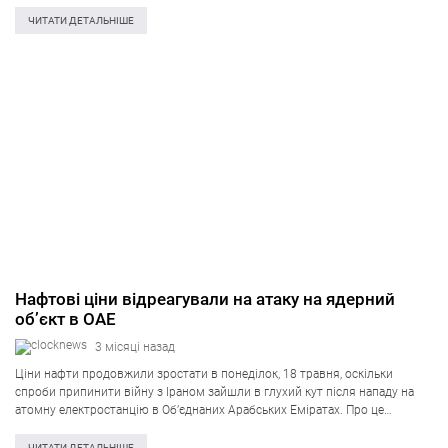
вівторок, 19 травня. Постанову затвердив Комітет з питань огляду та
регулювання діяльності…
ЧИТАТИ ДЕТАЛЬНІШЕ
Нафтові ціни відреагували на атаку на ядерний
об’єкт в ОАЕ
3 місяці назад
Ціни нафти продовжили зростати в понеділок, 18 травня, оскільки
спроби припинити війну з Іраном зайшли в глухий кут після нападу на
атомну електростанцію в Об’єднаних Арабських Еміратах. Про це
повідомляє Reuters. Ф’ючерси на нафту марки Brent додали 2,01 долара,
або…
ЧИТАТИ ДЕТАЛЬНІШЕ