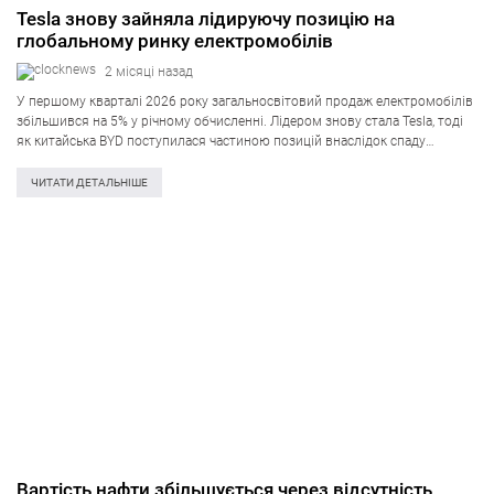
Tesla знову зайняла лідируючу позицію на
глобальному ринку електромобілів
2 місяці назад
У першому кварталі 2026 року загальносвітовий продаж електромобілів
збільшився на 5% у річному обчисленні. Лідером знову стала Tesla, тоді
як китайська BYD поступилася частиною позицій внаслідок спаду
продажів на домашньому ринку. Про це свідчать відомості Counterpoint
Research. Загалом електромобілі зберегли…
ЧИТАТИ ДЕТАЛЬНІШЕ
Вартість нафти збільшується через відсутність