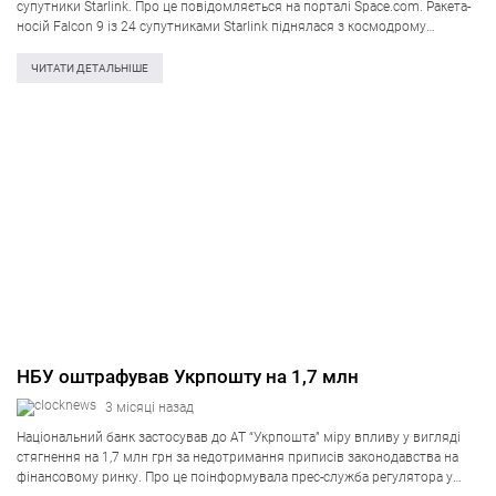
супутники Starlink. Про це повідомляється на порталі Space.com. Ракета-
носій Falcon 9 із 24 супутниками Starlink піднялася з космодрому
Ванденберг у штаті Каліфорнія о 05.46 20 травня за київським часом.
Виведення…
ЧИТАТИ ДЕТАЛЬНІШЕ
НБУ оштрафував Укрпошту на 1,7 млн
3 місяці назад
Національний банк застосував до АТ “Укрпошта” міру впливу у вигляді
стягнення на 1,7 млн ​​грн за недотримання приписів законодавства на
фінансовому ринку. Про це поінформувала прес-служба регулятора у