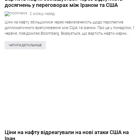
досягнень у переговорах між Іраном та США
2 місяці назад
Ціни на нафту збільшилися через невизначеність щодо перспектив
дипломатичного врегулювання між США та Іраном. Про це у понеділок, 1
червня, повідомляє Bloomberg. Вказується, що вартість нафти марки
Brent зросла вранці в понеділок до 93 доларів за барель після
завершення торгів…
ЧИТАТИ ДЕТАЛЬНІШЕ
Ціни на нафту відреагували на нові атаки США на
Іран