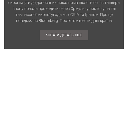
сирої нафти до довоєнних показників після того, як танкери
знову почали проходити через Ормузьку протоку на тлі
тимчасової мирної угоди між США та Іраном. Про це
повідомляє Bloomberg. Протягом шести днів країна
постачала на…
ЧИТАТИ ДЕТАЛЬНІШЕ