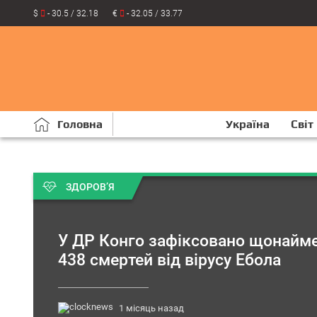
$
- 30.5 / 32.18
€
- 32.05 / 33.77
Головна
Україна
Світ
ЗДОРОВ’Я
У ДР Конго зафіксовано щонайм
438 смертей від вірусу Ебола
1 місяць назад