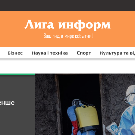
Бізнес
Наука і техніка
Спорт
Культура та в
енше