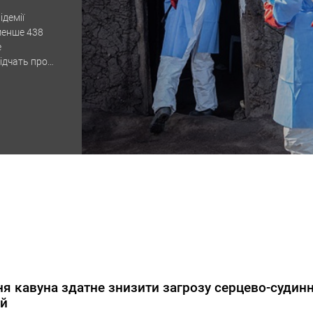
ідемії
менше 438
е
відчать про
ки
я кавуна здатне знизити загрозу серцево-судин
ій