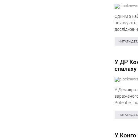
Одним з най
показують, 
дослідженні
отримували
ЧИТАТИ ДЕТ
У ДР Ко
спалаху
У Демократ
зараженого 
Potentiel, 
держави. З
ЧИТАТИ ДЕТ
У Конго 