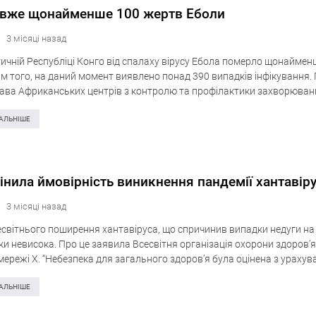
 вже щонайменше 100 жертв Еболи
3 місяці назад
ичній Республіці Конго від спалаху вірусу Ебола померло щонаймен
м того, на даний момент виявлено понад 390 випадків інфікування. 
лава Африканських центрів з контролю та профілактики захворюва
ідомляє ВВС. Також стало відомо…
АЛЬНІШЕ
інила ймовірність виникнення пандемії хантавір
3 місяці назад
есвітнього поширення хантавіруса, що спричинив випадки недуги на
ки невисока. Про це заявила Всесвітня організація охорони здоров’я
мережі X. “Небезпека для загального здоров’я була оцінена з ураху
 інформації, і світова загроза перебуває на…
АЛЬНІШЕ