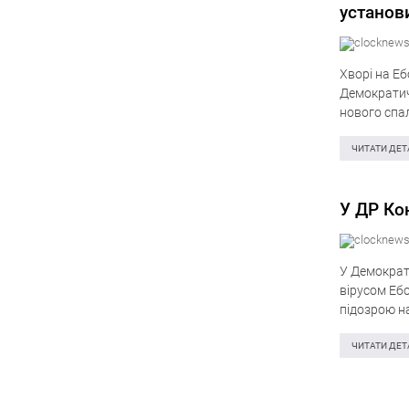
установ
Хворі на Еб
Демократичн
нового спа
напади ста
ЧИТАТИ ДЕТ
У ДР Ко
У Демократи
вірусом Ебо
підозрою на
Епізоди…
ЧИТАТИ ДЕТ