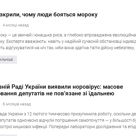
озкрили, чому люди бояться мороку
4 місяці назад
оку — це звичай і юнацька риса, а глибоко впроваджена еволюційна
у. Експерти вважають: навіть у надійній сучасній обстановці індиві
 відгукуватися на ніч так, ніби вона здатна таїти дійсну небезпеку
отягом більшої частини буття…
АЛЬНІШЕ
вній Раді України виявили норовірус: масове
вання депутатів не пов’язане зі їдальнею
6 місяців назад
ада України з 12 лютого тимчасово призупинила роботу, оскільки д
епутатів одночасно відчули погіршення самопочуття — у більшості б
строї кишкової інфекції. Попередні лабораторні дослідження та епід
ня виявили не зв’язок із харчуванням у парламентській їдальні, а…