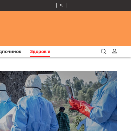
RU
ідпочинок
Здоров’я