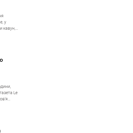
ня
e, у
и кавун,
го
юдини,
газета Le
ов’я
шого…
а