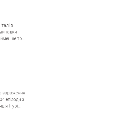
італі в
і випадки
найменше три
на зараження
04 епізоди з
ія Ітурі.