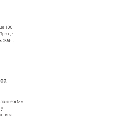
ше 100
Про це
нь Жан
уса
 лайнері MV
 у
ванням