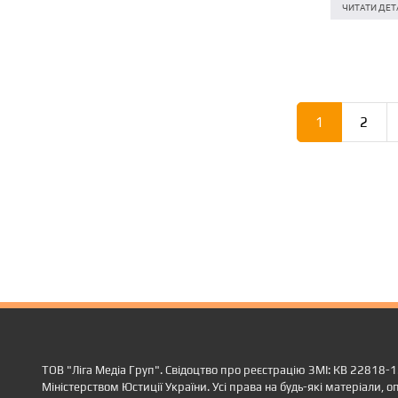
ЧИТАТИ ДЕТ
1
2
ТОВ "Ліга Медіа Груп". Свідоцтво про реєстрацію ЗМІ: КВ 22818-
Міністерством Юстиції України. Усі права на будь-які матеріали, оп