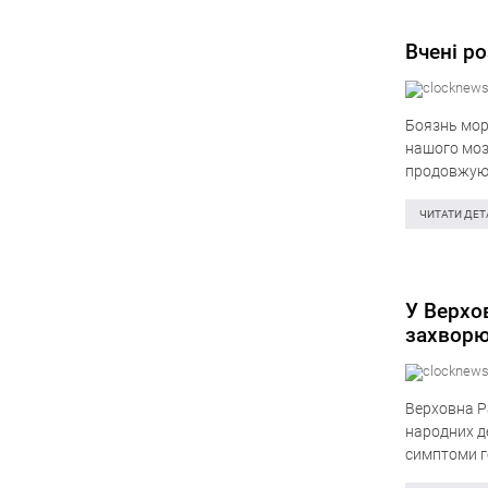
Вчені р
Боязнь мор
нашого мозк
продовжують
Forbes. Пр
ЧИТАТИ ДЕТ
У Верхо
захворю
Верховна Р
народних д
симптоми го
розслідуван