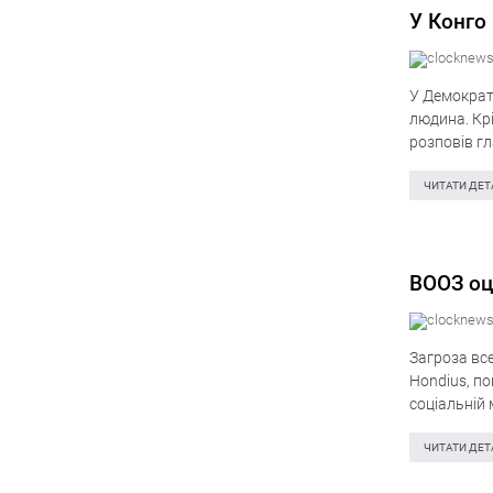
У Конго
У Демократ
людина. Крі
розповів г
Касея, пов
ЧИТАТИ ДЕТ
ВООЗ оц
Загроза вс
Hondius, по
соціальній 
найсвіжішої
ЧИТАТИ ДЕТ