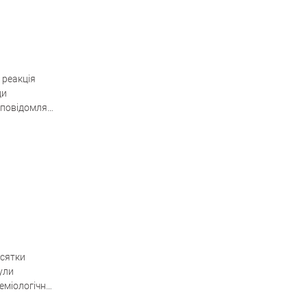
 реакція
ди
, повідомляє
есятки
ули
еміологічне