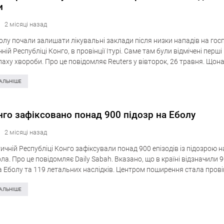
и
2 місяці назад
олу почали залишати лікувальні заклади після низки нападів на госп
ій Республіці Конго, в провінції Ітурі. Саме там були відмічені перш
лаху хвороби. Про це повідомляє Reuters у вівторок, 26 травня. Що
лися…
АЛЬНІШЕ
нго зафіксовано понад 900 підозр на Еболу
2 місяці назад
чній Республіці Конго зафіксували понад 900 епізодів із підозрою 
ла. Про це повідомляє Daily Sabah. Вказано, що в країні відзначили 9
 Еболу та 119 летальних наслідків. Центром поширення стала провінц
АЛЬНІШЕ