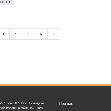
АЛЬНІШЕ
3
4
5
6
>
12718Р від 07.08.2017 видано
Про нас
убліковані на сайті, захищені