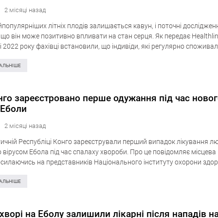
2 місяці назад
популярніших літніх плодів залишається кавун, і поточні досліджен
що він може позитивно впливати на стан серця. Як передає Healthlin
 2022 року фахівці встановили, що індивіди, які регулярно споживал
 більше значних нутрієнтів. Саме, малися…
АЛЬНІШЕ
нго зареєстровано перше одужання під час ново
 Еболи
2 місяці назад
ичній Республіці Конго зареєстрували перший випадок лікування л
вірусом Ебола під час спалаху хвороби. Про це повідомляє місцева 
посилаючись на представників Національного інституту охорони здор
а словами представника організації, 27 травня лікарі виписали пер
АЛЬНІШЕ
хворі на Еболу залишили лікарні після нападів н