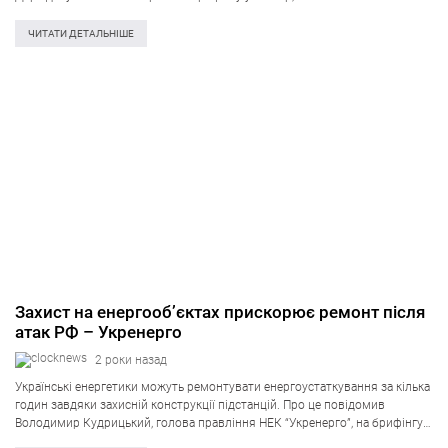
керівництво, включаючи президента Трампа та держсекретаря Рубіо,
ясно означило, що стоїть…
ЧИТАТИ ДЕТАЛЬНІШЕ
Захист на енергооб’єктах прискорює ремонт після
атак РФ – Укренерго
2 роки назад
Українські енергетики можуть ремонтувати енергоустаткування за кілька
годин завдяки захисній конструкції підстанцій. Про це повідомив
Володимир Кудрицький, голова правління НЕК “Укренерго”, на брифінгу
сьогодні. Він заявив, що після останньої атаки росіян енергопостачання