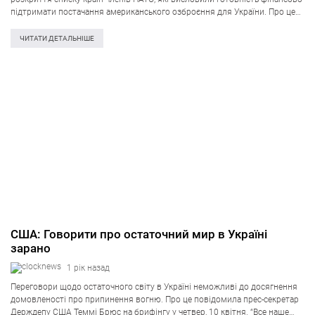
підтримати постачання американського озброєння для України. Про це
повідомлено на брифінгу для преси в середу, 16 липня, вустами
офіційного представника Держдепу Теммі Брюс. “Ми чітко…
ЧИТАТИ ДЕТАЛЬНІШЕ
США: Говорити про остаточний мир в Україні
зарано
1 рік назад
Переговори щодо остаточного світу в Україні неможливі до досягнення
домовленості про припинення вогню. Про це повідомила прес-секретар
Держдепу США Теммі Брюс на брифінгу у четвер, 10 квітня. “Все наше