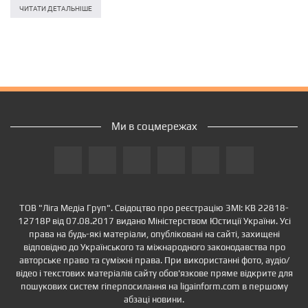
споживачів було відновлено у найкоротший термін. “Цим ми…
ЧИТАТИ ДЕТАЛЬНІШЕ
Ми в соцмережах
ТОВ "Ліга Медіа Груп". Свідоцтво про реєстрацію ЗМІ: КВ 22818-
12718Р від 07.08.2017 видано Міністерством Юстиції України. Усі
права на будь-які матеріали, опубліковані на сайті, захищені
відповідно до Українського та міжнародного законодавства про
авторське право та суміжні права. При використанні фото, аудіо/
відео і текстових матеріалів сайту обов'язкове пряме відкрите для
пошукових систем гіперпосилання на ligainform.com в першому
абзаці новини.