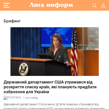
Брифинг
Державний департамент США утримався від
розкриття списку країн, які планують придбати
озброєння для України
1 рік назад
Державний департамент Сполучених Штатів Америки утримався від
розкриття списку країн-членів НАТО, які висловили готовність фінансово