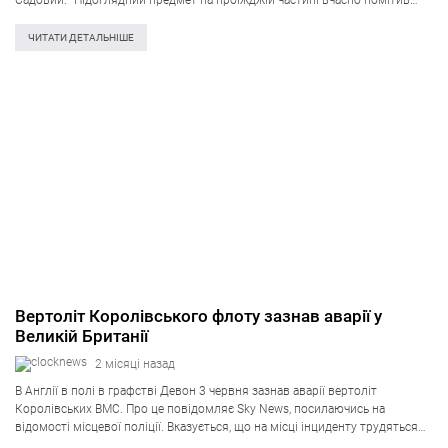
Садовий. “Підоглядний предмет на проїжджій частині вчасно помітив
водій тролейбуса №24. Він зупинив транспорт перед небезпечним
предметом та оперативно…
ЧИТАТИ ДЕТАЛЬНІШЕ
Вертоліт Королівського флоту зазнав аварії у
Великій Британії
2 місяці назад
В Англії в полі в графстві Девон 3 червня зазнав аварії вертоліт
Королівських ВМС. Про це повідомляє Sky News, посилаючись на
відомості місцевої поліції. Вказується, що на місці інциденту трудяться
рятувальні служби, розгляд події триває. Королівські ВМС заявили, що