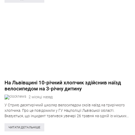
На Львівщині 10-річний хлопчик здійснив наїзд
велосипедом на 3-річну дитину
2 місяці назад
У Стрию десятирічний школяр велосипедом скоїв наїзд на трирічного
хлопчика. Про це повідомили у ГУ Нацполіції Львівської області.
Вказується, що інцидент трапився увечері 26 травня на одній із міських
вулиць. Внаслідок пригоди велосипедист завдав травм трирічній дитині.
Хлопчика доправили до…
ЧИТАТИ ДЕТАЛЬНІШЕ