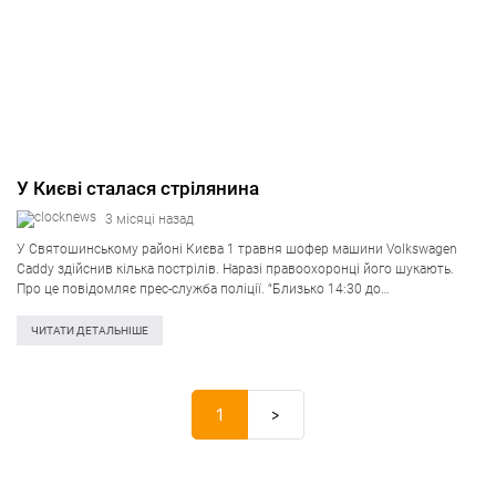
У Києві сталася стрілянина
3 місяці назад
У Святошинському районі Києва 1 травня шофер машини Volkswagen
Caddy здійснив кілька пострілів. Наразі правоохоронці його шукають.
Про це повідомляє прес-служба поліції. “Близько 14:30 до
Святошинського управління поліції надійшла звістка про те, що на
вулиці Мрії невстановлений чоловік на автомобілі…
ЧИТАТИ ДЕТАЛЬНІШЕ
1
>