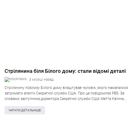
Стрілянина біля Білого дому: стали відомі деталі
3 місяці назад
Стрілянину поблизу Білого дому влаштував чоловік, якого намагалися
затримати агенти Секретної служби США. Про це повідомляє PBS. За
словами заступника директора Секретної служби США Метта Квінна,
приблизно о 15:30 агенти в цивільному помітили чоловіка з
вогнепальною зброєю неподалік Білого дому….
ЧИТАТИ ДЕТАЛЬНІШЕ