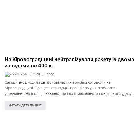
На Кіровоградщині нейтралізували ракету із двома
зарядами по 400 кг
3 місяці назад
Сапери знешкодили дві бойові частини російської ракети на
Кіровоградщині. Про це напередодні проінформувало обласне
управління Нацполіції. Вказано, що після масованого повітряного удару
поблизу одного із селищ області у полі виявили уламки ракети. Фахівці
визначили, що ракету було укомплектовано двома бойовими…
ЧИТАТИ ДЕТАЛЬНІШЕ