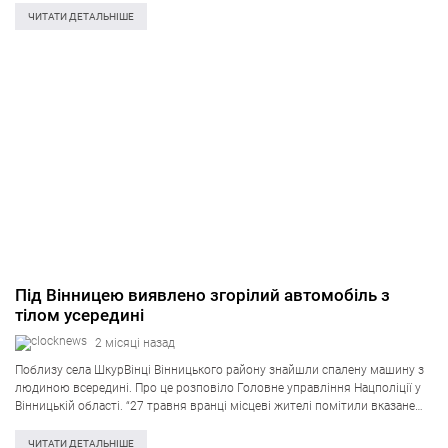
аварія…
ЧИТАТИ ДЕТАЛЬНІШЕ
Під Вінницею виявлено згорілий автомобіль з
тілом усередині
2 місяці назад
Поблизу села ШкурВінці Вінницького району знайшли спалену машину з
людиною всередині. Про це розповіло Головне управління Нацполіції у
Вінницькій області. “27 травня вранці місцеві жителі помітили вказане
авто поряд з відстійниками неподалік від села Шкурінці. Під час огляду
легковика Skoda…
ЧИТАТИ ДЕТАЛЬНІШЕ