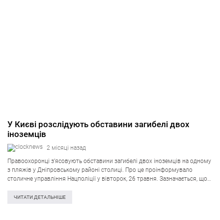
У Києві розслідують обставини загибелі двох
іноземців
2 місяці назад
Правоохоронці з’ясовують обставини загибелі двох іноземців на одному
з пляжів у Дніпровському районі столиці. Про це проінформувало
столичне управління Нацполіції у вівторок, 26 травня. Зазначається, що
подія сталася минулими вихідними в Гідропарку. «До поліції надійшло
повідомлення про те, що під…
ЧИТАТИ ДЕТАЛЬНІШЕ