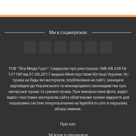
Ми в соцмережах
ТОВ "Ліга Медіа Груп". Свідоцтво про реєстрацію ЗМІ: КВ 22818-
12718Р від 07.08.2017 видано Міністерством Юстиції України. Усі
права на будь-які матеріали, опубліковані на сайті, захищені
відповідно до Українського та міжнародного законодавства про
авторське право та суміжні права. При використанні фото, аудіо/
відео і текстових матеріалів сайту обов'язкове пряме відкрите для
пошукових систем гіперпосилання на ligainform.com в першому
абзаці новини.
Про нас
Зв’язок із редакцією