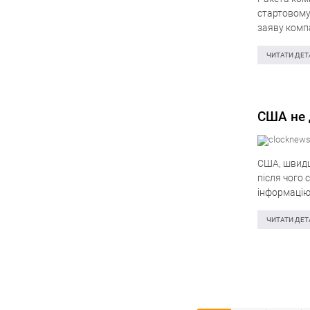
стартовому 
заяву компа
сталася не
ЧИТАТИ ДЕТ
США не 
США, швидше
після чого 
інформацію 
Insider у се
ЧИТАТИ ДЕТ