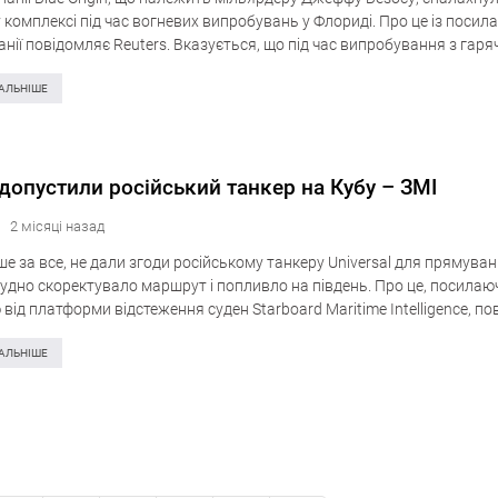
комплексі під час вогневих випробувань у Флориді. Про це із посил
нії повідомляє Reuters. Вказується, що під час випробування з гар
штатна ситуація, внаслідок…
АЛЬНІШЕ
допустили російський танкер на Кубу – ЗМІ
2 місяці назад
 за все, не дали згоди російському танкеру Universal для прямуван
судно скоректувало маршрут і попливло на південь. Про це, посилаю
від платформи відстеження суден Starboard Maritime Intelligence, п
реду,…
АЛЬНІШЕ