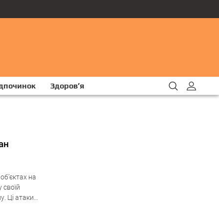
ідпочинок
Здоров’я
ан
 об’єктах на
 своїй
у. Ці атаки