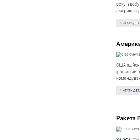
року, здоб
американці 
брати до ув
ЧИТАТИ ДЕТ
Америка
США здійсни
іранський 
командуван
Star, яке…
ЧИТАТИ ДЕТ
Ракета B
Ракета комп