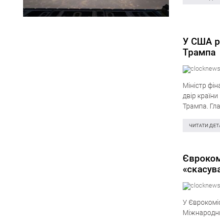
У США р
Трампа
Міністр фін
двір країн
Трампа. Гл
одному її б
ЧИТАТИ ДЕТ
Євроком
«скасув
У Єврокоміс
Міжнародни