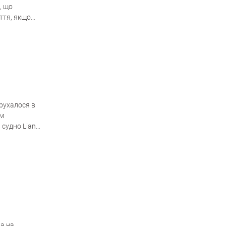
, що
іття, якщо
 рухалося в
им
судно Lian
ла на