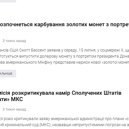
озпочнеться карбування золотих монет з портр
3 тижні назад
ансів США Скотт Бессент заявив у середу, 15 липня, у соцмережі X,
и готується випустити доларову монету з портретом президента Дон
ава американського Мінфіну представив нариси нової «золотої монет
оці розміщено профіль…
АЛЬНІШЕ
ісія розкритикувала намір Сполучених Штатів
ати» МКС
3 тижні назад
ії різко критикували заяву американської адміністрації про плани «
й кримінальний суд (МКС), назвавши неприпустимими погрози на а