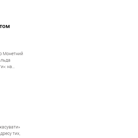
етом
 що Монетний
альда
и»: на
скасувати»
дресу тих,