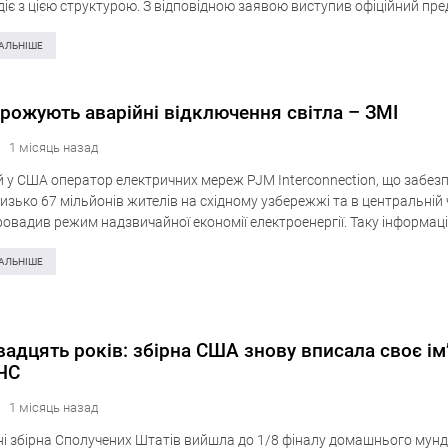
діє з цією структурою. З відповідною заявою виступив офіційний пр
 Ануар Ель-Ануні, про що повідомляє видання The Guardian….
АЛЬНІШЕ
рожують аварійні відключення світла – ЗМІ
1 місяць назад
 у США оператор електричних мереж PJM Interconnection, що забез
изько 67 мільйонів жителів на східному узбережжі та в центральній 
ровадив режим надзвичайної економії електроенергії. Таку інформац
ує інформагентство Reuters. Обмеження торкнуться як промислових
АЛЬНІШЕ
вадцять років: збірна США знову вписала своє ім
 ЧС
1 місяць назад
і збірна Сполучених Штатів вийшла до 1/8 фіналу домашнього мун