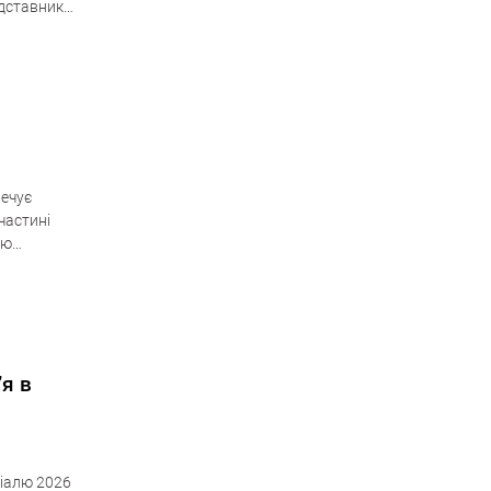
едставник
печує
частині
ію
 об’єктів,
’я в
діалю 2026