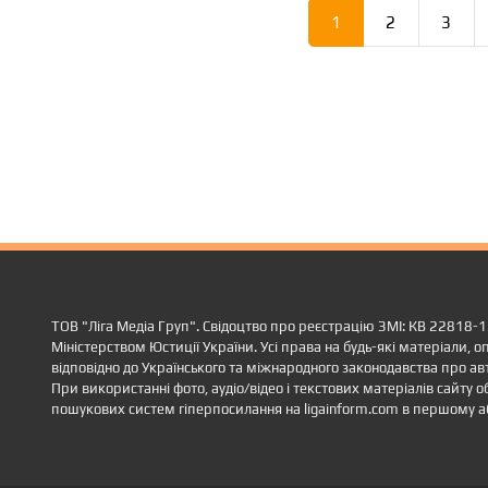
1
2
3
ТОВ "Ліга Медіа Груп". Свідоцтво про реєстрацію ЗМІ: КВ 22818-
Міністерством Юстиції України. Усі права на будь-які матеріали, оп
відповідно до Українського та міжнародного законодавства про ав
При використанні фото, аудіо/відео і текстових матеріалів сайту 
пошукових систем гіперпосилання на ligainform.com в першому а