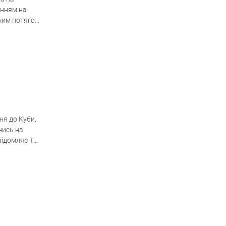
анням на
ячим потягом
ня до Куби,
чись на
овідомляє The