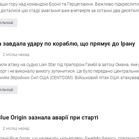
увши гору над командою Боснії та Герцеговини. Важливо підкреслити
дісталися цієї стадії змагання вже вчетверте за останні два десятил
аги лише ті турніри,…
АЛЬНІШЕ
 завдала удару по кораблю, що прямує до Ірану
2 місяці назад
ли атаку на судно Lian Star під прапором Гамбії в затоці Омана, яке
порт і не виконало вимогу зупинитися. Це було передано Центральн
ням Збройних Сил США (CENTCOM). Військовий літак США атакував 
АЛЬНІШЕ
lue Origin зазнала аварії при старті
2 місяці назад
анії Blue Origin, що належить мільярдеру Джеффу Безосу, спалахну