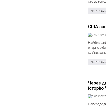
хто взаємо
Єврокомісії
ЧИТАТИ ДЕТ
США заг
Найбільший
енергією бл
країни, зап
розповсюдж
так і…
ЧИТАТИ ДЕТ
Через д
історію
Напередодн