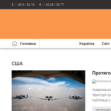
$
- 30.5 / 32.18
€
- 32.05 / 33.77
Головна
Україна
Світ
США
Протяго
Американськ
території 
публікації 
націлені на
ЧИТАТИ ДЕТ