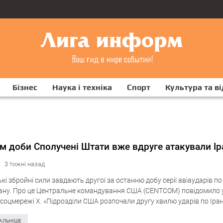
Бізнес
Наука і техніка
Спорт
Культура та в
м доби Сполучені Штати вже вдруге атакували Ір
3 тижні назад
і збройні сили завдають другої за останню добу серії авіаударів по
Ірану. Про це Центральне командування США (CENTCOM) повідомило у
у соцмережі X. «Підрозділи США розпочали другу хвилю ударів по Іран
…
АЛЬНІШЕ