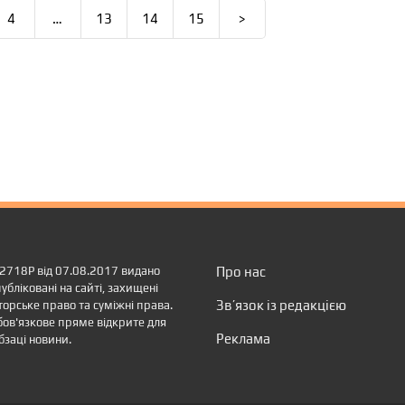
4
…
13
14
15
>
12718Р від 07.08.2017 видано
Про нас
убліковані на сайті, захищені
Зв’язок із редакцією
торське право та суміжні права.
обов'язкове пряме відкрите для
Реклама
бзаці новини.