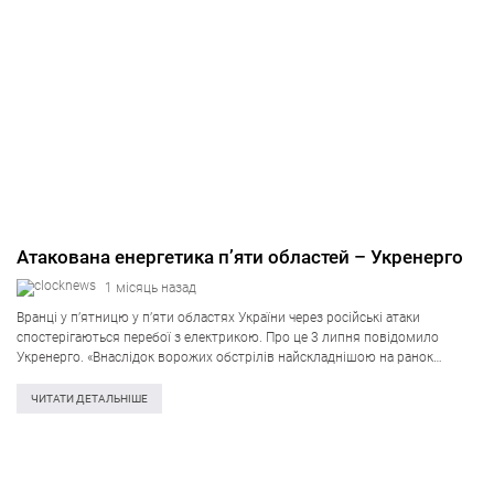
Атакована енергетика п’яти областей – Укренерго
1 місяць назад
Вранці у п’ятницю у п’яти областях України через російські атаки
спостерігаються перебої з електрикою. Про це 3 липня повідомило
Укренерго. «Внаслідок ворожих обстрілів найскладнішою на ранок
залишається ситуація на Донеччині. Там через ушкодження енергетичної
інфраструктури зафіксовано максимальну кількість нових відключень….
ЧИТАТИ ДЕТАЛЬНІШЕ