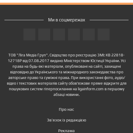
Ми в соцмережах
ТОВ "Ліга Медіа Груп". Свідоцтво про реєстрацію ЗМІ: КВ 22818-
12718Р від 07.08.2017 видано Міністерством Юстиції України. Усі
права на будь-які матеріали, опубліковані на сайті, захищені
відповідно до Українського та міжнародного законодавства про
авторське право та суміжні права. При використанні фото, аудіо/
відео і текстових матеріалів сайту обов'язкове пряме відкрите для
пошукових систем гіперпосилання на ligainform.com в першому
абзаці новини.
Про нас
Зв’язок із редакцією
Реклама