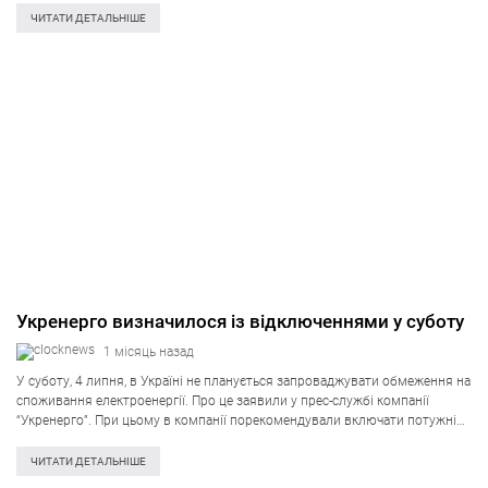
відключення у Дніпропетровській,…
ЧИТАТИ ДЕТАЛЬНІШЕ
Укренерго визначилося із відключеннями у суботу
1 місяць назад
У суботу, 4 липня, в Україні не планується запроваджувати обмеження на
споживання електроенергії. Про це заявили у прес-службі компанії
“Укренерго”. При цьому в компанії порекомендували включати потужні
електроприлади в денні години з 11:00 до 16:00. “Просимо економно
витрачати електроенергію у…
ЧИТАТИ ДЕТАЛЬНІШЕ