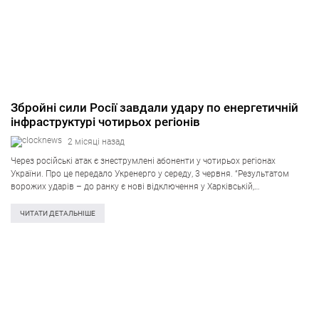
Збройні сили Росії завдали удару по енергетичній
інфраструктурі чотирьох регіонів
2 місяці назад
Через російські атак є знеструмлені абоненти у чотирьох регіонах
України. Про це передало Укренерго у середу, 3 червня. “Результатом
ворожих ударів – до ранку є нові відключення у Харківській,
Чернігівській, Дніпропетровській та Запорізькій областях. Там, де це
зараз дозволяють умови…
ЧИТАТИ ДЕТАЛЬНІШЕ