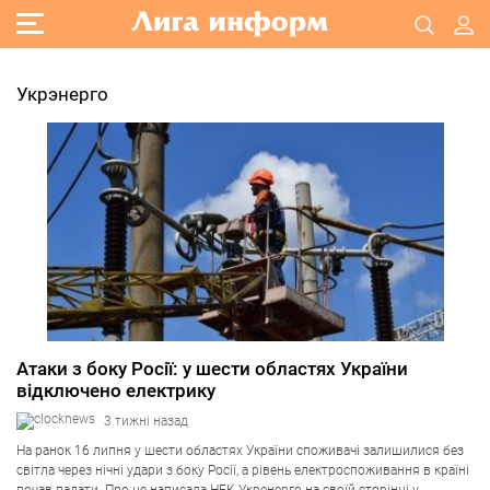
Укрэнерго
Атаки з боку Росії: у шести областях України
відключено електрику
3 тижні назад
На ранок 16 липня у шести областях України споживачі залишилися без
світла через нічні удари з боку Росії, а рівень електроспоживання в країні