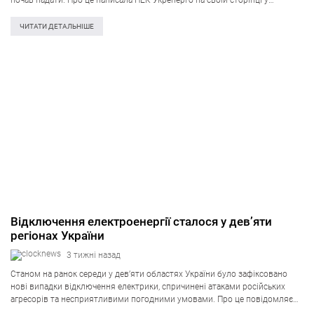
почав падати. Про це написала НЕК Укренерго на своїй сторінці у
Facebook. Внаслідок атак з використанням дронів…
ЧИТАТИ ДЕТАЛЬНІШЕ
Відключення електроенергії сталося у дев’яти
регіонах України
3 тижні назад
Станом на ранок середи у дев’яти областях України було зафіксовано
нові випадки відключення електрики, спричинені атаками російських
агресорів та несприятливими погодними умовами. Про це повідомляє
Укренерго 15 липня. «Через удари з боку Росії до ранку з’явилися нові