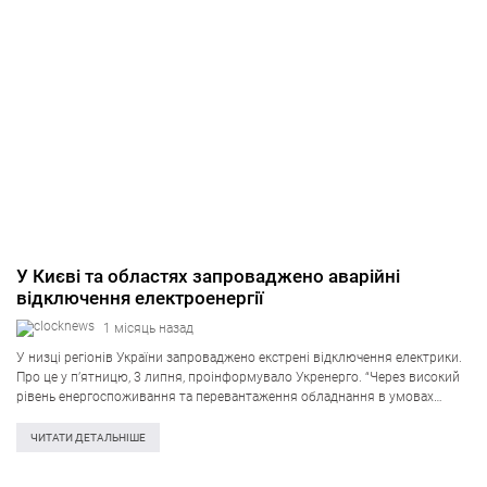
У Києві та областях запроваджено аварійні
відключення електроенергії
1 місяць назад
У низці регіонів України запроваджено екстрені відключення електрики.
Про це у п’ятницю, 3 липня, проінформувало Укренерго. “Через високий
рівень енергоспоживання та перевантаження обладнання в умовах
спеки – у кількох областях України застосовані аварійні відключення
електроенергії. Графіки погодинних відключень на даний…
ЧИТАТИ ДЕТАЛЬНІШЕ