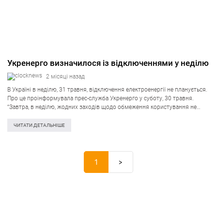
Укренерго визначилося із відключеннями у неділю
2 місяці назад
В Україні в неділю, 31 травня, відключення електроенергії не планується.
Про це проінформувала прес-служба Укренерго у суботу, 30 травня.
“Завтра, в неділю, жодних заходів щодо обмеження користування не
передбачається”, – наголошується у заяві. Компанія просить громадян
скоротити застосування енергоємних приладів…
ЧИТАТИ ДЕТАЛЬНІШЕ
1
>