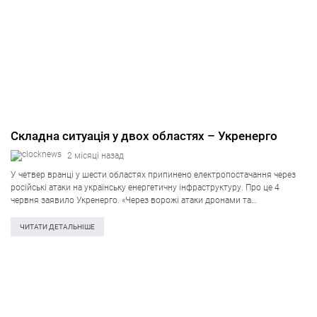
Складна ситуація у двох областях – Укренерго
2 місяці назад
У четвер вранці у шести областях припинено електропостачання через
російські атаки на українську енергетичну інфраструктуру. Про це 4
червня заявило Укренерго. «Через ворожі атаки дронами та
артилерійських обстрілів прифронтових та прикордонних з Росією
територій – до ранку є нові відключення…
ЧИТАТИ ДЕТАЛЬНІШЕ