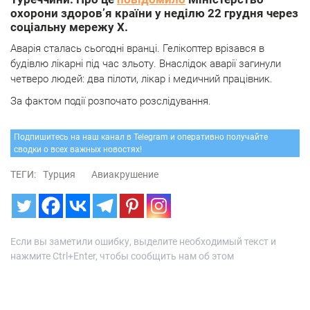
охорони здоров’я країни у неділю 22 грудня через
соціальну мережу X.
Аварія сталась сьогодні вранці. Гелікоптер врізався в
будівлю лікарні під час зльоту. Внаслідок аварії загинули
четверо людей: два пілоти, лікар і медичний працівник.
За фактом події розпочато розслідування.
Подпишитесь на наш канал в Telegram и оперативно получайте
сводки о всех важных новостях!
ТЕГИ:
Турция
Авиакрушение
Если вы заметили ошибку, выделите необходимый текст и
нажмите Ctrl+Enter, чтобы сообщить нам об этом