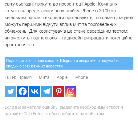
світу сьогодні прикута до презентації Apple. Компанія
готується представити нову лінійку iPhone о 20:00 за
київським часом, і експерти прогнозують, що саме ці моделі
можуть першими відчути вплив мит та торговельних
обмежень. Для користувачів це стане своєрідним тестом:
чи зможуть нові технології та дизайн виправдати потенційне
зростання цін.
Подпишитесь на наш канал в Telegram и оперативно получайте
сводки о всех важных новостях!
ТЕГИ:
Трамп
Мита
Apple
iPhone
Если вы заметили ошибку, выделите необходимый текст и
нажмите Ctrl+Enter, чтобы сообщить нам об этом