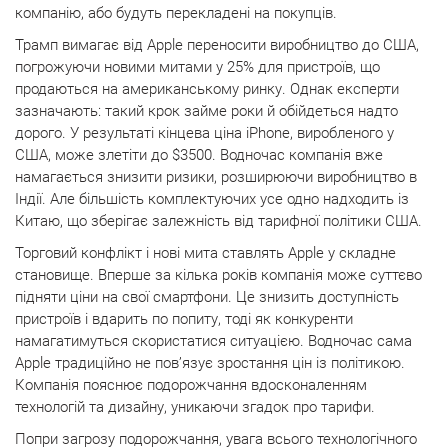
компанію, або будуть перекладені на покупців.
Трамп вимагає від Apple переносити виробництво до США,
погрожуючи новими митами у 25% для пристроїв, що
продаються на американському ринку. Однак експерти
зазначають: такий крок займе роки й обійдеться надто
дорого. У результаті кінцева ціна iPhone, виробленого у
США, може злетіти до $3500. Водночас компанія вже
намагається знизити ризики, розширюючи виробництво в
Індії. Але більшість комплектуючих усе одно надходить із
Китаю, що зберігає залежність від тарифної політики США.
Торговий конфлікт і нові мита ставлять Apple у складне
становище. Вперше за кілька років компанія може суттєво
підняти ціни на свої смартфони. Це знизить доступність
пристроїв і вдарить по попиту, тоді як конкуренти
намагатимуться скористатися ситуацією. Водночас сама
Apple традиційно не пов’язує зростання цін із політикою.
Компанія пояснює подорожчання вдосконаленням
технологій та дизайну, уникаючи згадок про тарифи.
Попри загрозу подорожчання, увага всього технологічного