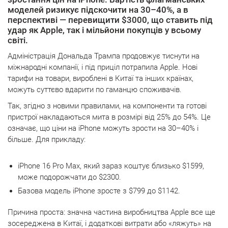
моделей ризикує підскочити на 30–40%, а в
перспективі — перевищити $3000, що ставить під
удар як Apple, так і мільйони покупців у всьому
світі.
Адміністрація Дональда Трампа продовжує тиснути на
міжнародні компанії, і під приціл потрапила Apple. Нові
тарифи на товари, вироблені в Китаї та інших країнах,
можуть суттєво вдарити по гаманцю споживачів.
Так, згідно з новими правилами, на компоненти та готові
пристрої накладаються мита в розмірі від 25% до 54%. Це
означає, що ціни на iPhone можуть зрости на 30–40% і
більше. Для прикладу:
iPhone 16 Pro Max, який зараз коштує близько $1599,
може подорожчати до $2300.
Базова модель iPhone зросте з $799 до $1142.
Причина проста: значна частина виробництва Apple все ще
зосереджена в Китаї, і додаткові витрати або «ляжуть» на