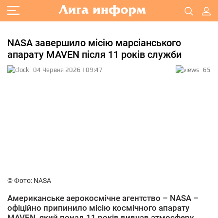
NASA завершило місію марсіанського
апарату MAVEN після 11 років служби
04 Червня 2026 | 09:47
65
© Фото: NASA
Американське аерокосмічне агентство – NASA –
офіційно припинило місію космічного апарату
MAVEN, який понад 11 років вивчав атмосферу