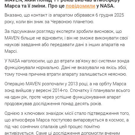
Марса та її зміни. Про це
повідомили
у NASA.
Вказано, що контакт із апаратом обірвався 6 грудня 2025
року, коли він зник за Червоною планетою.
За підсумками розгляду експерти зробили висновок, що
MAVEN більше не відновити, і він не зможе виконувати свої
наукові завдання або передавати дані з інших апаратів на
Марсі.
У NASA наголосили, що до втрати зв’язку всі системи зонда
функціонували нормально. Дані не вказували на якісь збої,
тому точна причина втрати апарату залишається неясною.
Операцію MAVEN розпочали у 2013 році, а на орбіту Марса
зонд вийшов у вересні 2014-го. Спочатку її планували всього
на один рік, проте через успішне функціонування апарат
продовжував дослідження понад десять років.
Однією з ключових знахідок місії стало підтвердження того,
що атмосфера Марса поступово випаровується в космос, а
під час сонячних спалахів цей процес помітно
активізується. Саме ці дослідження допомогли вченим