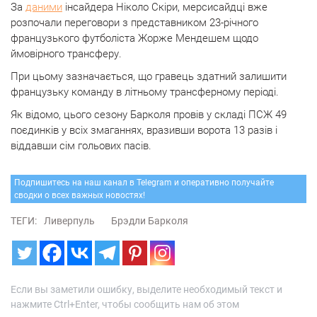
За
даними
інсайдера Ніколо Скіри, мерсисайдці вже
розпочали переговори з представником 23-річного
французького футболіста Жорже Мендешем щодо
ймовірного трансферу.
При цьому зазначається, що гравець здатний залишити
французьку команду в літньому трансферному періоді.
Як відомо, цього сезону Барколя провів у складі ПСЖ 49
поєдинків у всіх змаганнях, вразивши ворота 13 разів і
віддавши сім гольових пасів.
Подпишитесь на наш канал в Telegram и оперативно получайте
сводки о всех важных новостях!
ТЕГИ:
Ливерпуль
Брэдли Барколя
Если вы заметили ошибку, выделите необходимый текст и
нажмите Ctrl+Enter, чтобы сообщить нам об этом