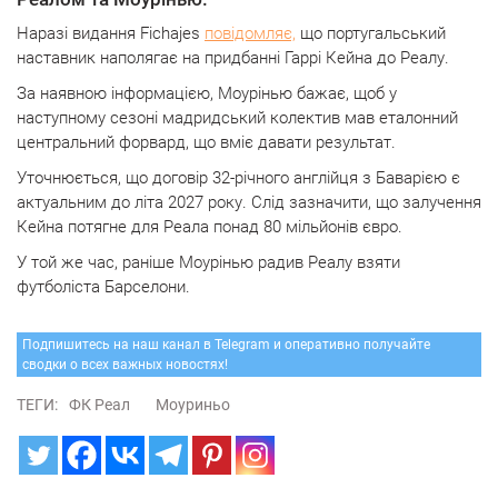
Наразі видання Fichajes
повідомляє,
що португальський
наставник наполягає на придбанні Гаррі Кейна до Реалу.
За наявною інформацією, Моурінью бажає, щоб у
наступному сезоні мадридський колектив мав еталонний
центральний форвард, що вміє давати результат.
Уточнюється, що договір 32-річного англійця з Баварією є
актуальним до літа 2027 року. Слід зазначити, що залучення
Кейна потягне для Реала понад 80 мільйонів євро.
У той же час, раніше Моурінью радив Реалу взяти
футболіста Барселони.
Подпишитесь на наш канал в Telegram и оперативно получайте
сводки о всех важных новостях!
ТЕГИ:
ФК Реал
Моуриньо