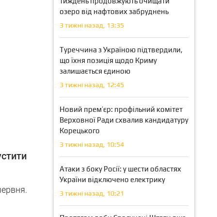
тиждень продовжують очищати
озеро від нафтових забруднень
3 тижні назад, 13:35
Туреччина з Україною підтвердили,
що їхня позиція щодо Криму
залишається єдиною
3 тижні назад, 12:45
Новий прем’єр: профільний комітет
Верховної Ради схвалив кандидатуру
Корецького
3 тижні назад, 10:54
устити
Атаки з боку Росії: у шести областях
України відключено електрику
червня.
3 тижні назад, 10:21