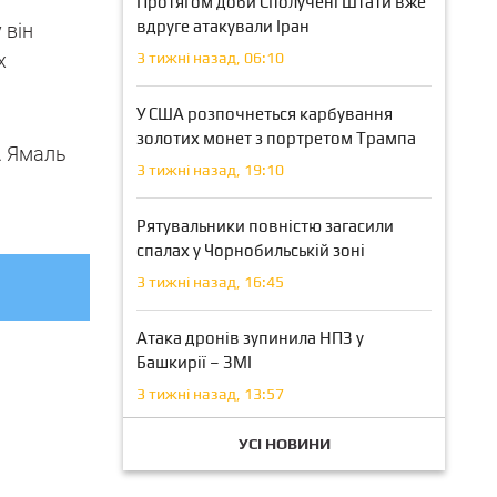
Протягом доби Сполучені Штати вже
вдруге атакували Іран
 він
х
3 тижні назад, 06:10
У США розпочнеться карбування
золотих монет з портретом Трампа
. Ямаль
3 тижні назад, 19:10
Рятувальники повністю загасили
спалах у Чорнобильській зоні
3 тижні назад, 16:45
Атака дронів зупинила НПЗ у
Башкирії – ЗМІ
3 тижні назад, 13:57
УСІ НОВИНИ