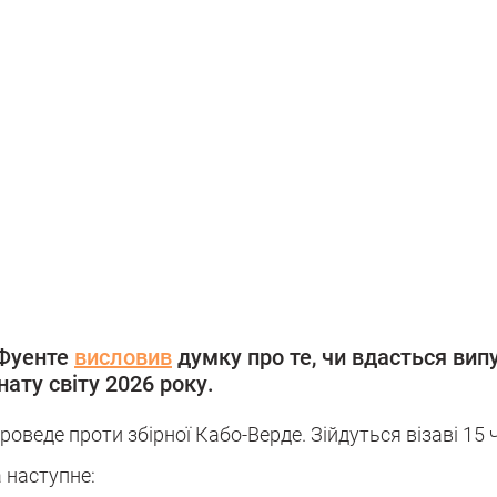
а Фуенте
висловив
думку про те, чи вдасться вип
ату світу 2026 року.
веде проти збірної Кабо-Верде. Зійдуться візаві 15 
а наступне: