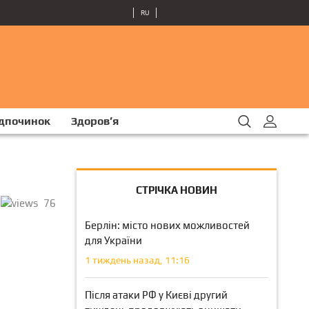
RU
ідпочинок
Здоров’я
СТРІЧКА НОВИН
76
Берлін: місто нових можливостей
для України
1 тиждень назад, 11:16
Після атаки РФ у Києві другий