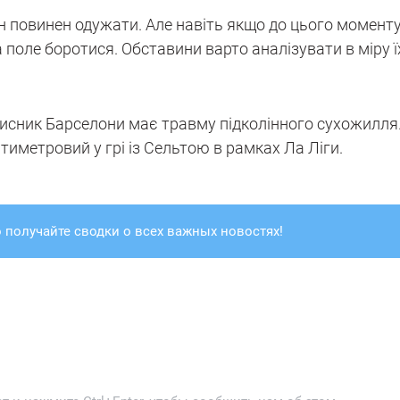
ін повинен одужати. Але навіть якщо до цього моменту
а поле боротися. Обставини варто аналізувати в міру ї
захисник Барселони має травму підколінного сухожилля
тиметровий у грі із Сельтою в рамках Ла Ліги.
 получайте сводки о всех важных новостях!