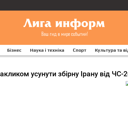
Бізнес
Наука і техніка
Спорт
Культура та в
акликом усунути збірну Ірану від ЧС-