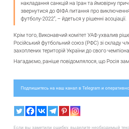
накладання санкцій на Іран та ймовірну приче
звернутися до ФІФА питання про виключення з
футболу-2022”, – йдеться у рішенні асоціації.
Крім того, Виконавчий комітет УАФ ухвалив рі
Російський футбольний союз (РФС) зі складу чле
захоплених територій України до свого чемпіона
Нагадаємо, раніше повідомлялося, що Росія замо
Подпишитесь на наш канал в Telegram и оперативно
Если вы заметили ошибку, выделите необходимый текст