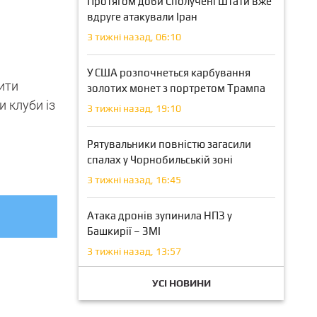
Протягом доби Сполучені Штати вже
вдруге атакували Іран
3 тижні назад, 06:10
У США розпочнеться карбування
ити
золотих монет з портретом Трампа
и клуби із
3 тижні назад, 19:10
Рятувальники повністю загасили
спалах у Чорнобильській зоні
3 тижні назад, 16:45
Атака дронів зупинила НПЗ у
Башкирії – ЗМІ
3 тижні назад, 13:57
УСІ НОВИНИ