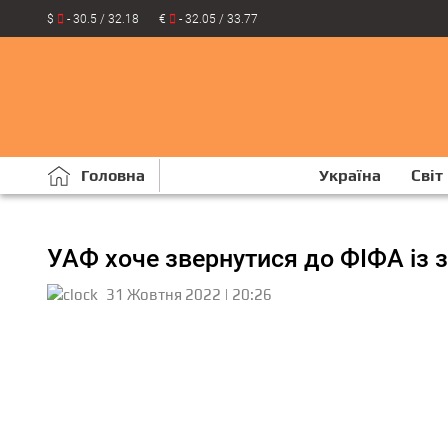
$
- 30.5 / 32.18
€
- 32.05 / 33.77
Головна
Україна
Світ
УАФ хоче звернутися до ФІФА із з
31 Жовтня 2022 | 20:26