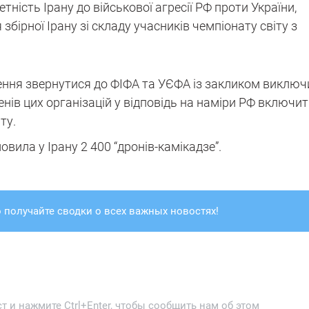
тність Ірану до військової агресії РФ проти України,
бірної Ірану зі складу учасників чемпіонату світу з
шення звернутися до ФІФА та УЄФА із закликом виключ
нів цих організацій у відповідь на наміри РФ включит
ту.
вила у Ірану 2 400 “дронів-камікадзе”.
 получайте сводки о всех важных новостях!
 и нажмите Ctrl+Enter, чтобы сообщить нам об этом