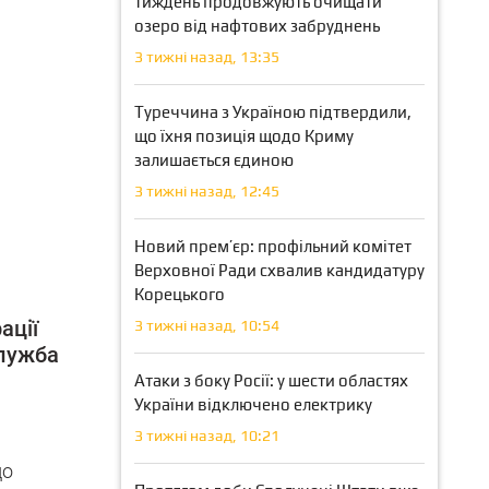
тиждень продовжують очищати
озеро від нафтових забруднень
3 тижні назад, 13:35
Туреччина з Україною підтвердили,
що їхня позиція щодо Криму
залишається єдиною
3 тижні назад, 12:45
Новий прем’єр: профільний комітет
Верховної Ради схвалив кандидатуру
Корецького
ації
3 тижні назад, 10:54
лужба
Атаки з боку Росії: у шести областях
України відключено електрику
3 тижні назад, 10:21
до