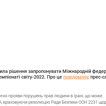
лила рішення запропонувати Міжнародній федер
емпіонаті світу-2022. Про це
повідомляє
прес-с
чні прояви порушень прав людини в Ірані, що може
А, враховуючи резолюцію Ради Безпеки ООН 2231 що