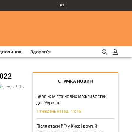
RU
ідпочинок
Здоров’я
2022
СТРІЧКА НОВИН
506
Берлін: місто нових можливостей
для України
1 тиждень назад, 11:16
Після атаки РФ у Києві другий