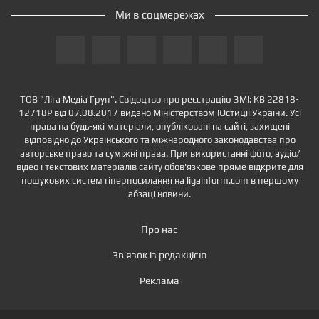
Ми в соцмережах
ТОВ "Ліга Медіа Груп". Свідоцтво про реєстрацію ЗМІ: КВ 22818-
12718Р від 07.08.2017 видано Міністерством Юстиції України. Усі
права на будь-які матеріали, опубліковані на сайті, захищені
відповідно до Українського та міжнародного законодавства про
авторське право та суміжні права. При використанні фото, аудіо/
відео і текстових матеріалів сайту обов'язкове пряме відкрите для
пошукових систем гіперпосилання на ligainform.com в першому
абзаці новини.
Про нас
Зв’язок із редакцією
Реклама