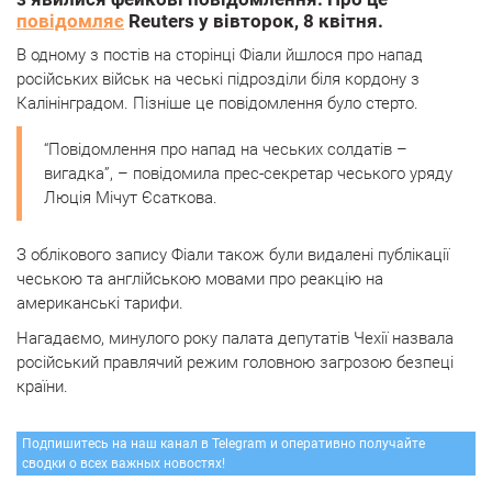
повідомляє
Reuters у вівторок, 8 квітня.
В одному з постів на сторінці Фіали йшлося про напад
російських військ на чеські підрозділи біля кордону з
Калінінградом. Пізніше це повідомлення було стерто.
“Повідомлення про напад на чеських солдатів –
вигадка”, – повідомила прес-секретар чеського уряду
Люція Мічут Єсаткова.
З облікового запису Фіали також були видалені публікації
чеською та англійською мовами про реакцію на
американські тарифи.
Нагадаємо, минулого року палата депутатів Чехії назвала
російський правлячий режим головною загрозою безпеці
країни.
Подпишитесь на наш канал в Telegram и оперативно получайте
сводки о всех важных новостях!