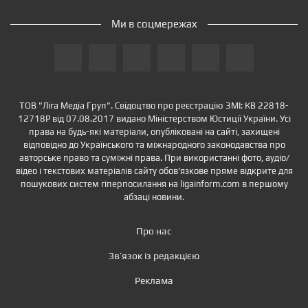
Ми в соцмережах
ТОВ "Ліга Медіа Груп". Свідоцтво про реєстрацію ЗМІ: КВ 22818-
12718Р від 07.08.2017 видано Міністерством Юстиції України. Усі
права на будь-які матеріали, опубліковані на сайті, захищені
відповідно до Українського та міжнародного законодавства про
авторське право та суміжні права. При використанні фото, аудіо/
відео і текстових матеріалів сайту обов'язкове пряме відкрите для
пошукових систем гіперпосилання на ligainform.com в першому
абзаці новини.
Про нас
Зв’язок із редакцією
Реклама