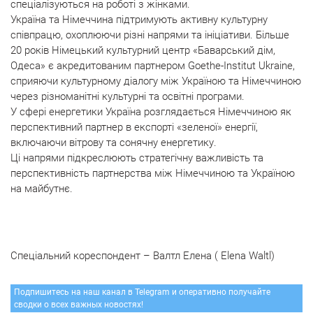
спеціалізуються на роботі з жінками.
Україна та Німеччина підтримують активну культурну
співпрацю, охоплюючи різні напрями та ініціативи. Більше
20 років Німецький культурний центр «Баварський дім,
Одеса» є акредитованим партнером Goethe-Institut Ukraine,
сприяючи культурному діалогу між Україною та Німеччиною
через різноманітні культурні та освітні програми.
У сфері енергетики Україна розглядається Німеччиною як
перспективний партнер в експорті «зеленої» енергії,
включаючи вітрову та сонячну енергетику.
Ці напрями підкреслюють стратегічну важливість та
перспективність партнерства між Німеччиною та Україною
на майбутнє.
Спеціальний кореспондент – Валтл Елена ( Elena Waltl)
Подпишитесь на наш канал в Telegram и оперативно получайте
сводки о всех важных новостях!