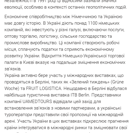
незалежності в 1991 році ці відносини зазнали значної
еволюції, особливо в контексті останніх геополітичних подій.
Економічне співробітництво між Німеччиною та Україною
має довгу історію. В Україні діють понад 1100 німецьких
компаній, які інвестують у різні галузі, включаючи послуги,
оптову торгівлю, логістику, сільське господарство та
промислове виробництво. Ці компанії створюють робочі
місця, сплачують податки та сприяють економічному
розвитку України. Відкриття Німецько-Української торгової
палати в Києві вказує на подальше зміцнення економічних
зв’язків.
Україна активно бере участь у міжнародних виставках, що
проводяться в Берліні, таких як «Зелений тиждень» (Grüne
Woche) та FRUIT LOGISTICA. Нещодавно в Берліні відбулася
найбільша туристична виставка ITB Berlin. Представники
компанії UAMEDTOURS відвідали цей захід для
встановлення зв’язків з новими партнерами, а українські
туроператори представили свої пропозиції на міжнародній
арені. Участь України в цих виставках підкреслює прагнення
країни інтегруватися в міжнародні ринки та зміцнювати свої