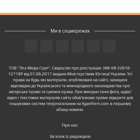
Ми в соцмережах
ТОВ "Ліга Медіа Груп". Свідоцтво про реєстрацію ЗМІ: КВ 22818-
12718Р від 07.08.2017 видано Міністерством Юстиції України. Усі
права на будь-які матеріали, опубліковані на сайті, захищені
відповідно до Українського та міжнародного законодавства про
авторське право та суміжні права. При використанні фото, аудіо/
відео і текстових матеріалів сайту обов'язкове пряме відкрите для
пошукових систем гіперпосилання на ligainform.com в першому
абзаці новини.
Про нас
Зв’язок із редакцією