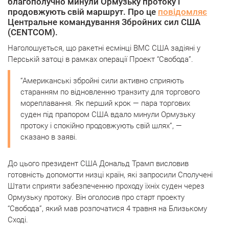
благополучно минули Ормузьку протоку і
продовжують свій маршрут. Про це
повідомляє
Центральне командування Збройних сил США
(CENTCOM).
Наголошується, що ракетні есмінці ВМС США задіяні у
Перській затоці в рамках операції Проект “Свобода”.
“Американські збройні сили активно сприяють
старанням по відновленню транзиту для торгового
мореплавання. Як перший крок — пара торгових
суден під прапором США вдало минули Ормузьку
протоку і спокійно продовжують свій шлях”, —
сказано в заяві.
До цього президент США Дональд Трамп висловив
готовність допомогти низці країн, які запросили Сполучені
Штати сприяти забезпеченню проходу їхніх суден через
Ормузьку протоку. Він оголосив про старт проекту
“Свобода”, який мав розпочатися 4 травня на Близькому
Сході.