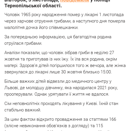
Тернопільської області.
Чоловік 1965 року народження помер у лікарні 1 листопада
через харчове отруєння грибами, а наступного дня померла
малолітня дочка його співмешканки.
За попередньою інформацією, ця багатодітна родина
отруїлася грибами.
Аналізи показали, що чоловік зібрав гриби в неділю 27
жовтня та приготував із них їжу. Їх їла вся родина, окрім
матері. Здоров’я дітей погіршилося того ж вечора, але жінка
звернулася до лікарні лише 30 жовтня близько 15:00.
Більше важких дітей відвезли до медичного центру у
Львові, де молодшу дівчинку, яка народилася 2021 року,
прооперували. Однак урятувати її життя не вдалося.
Сім неповнолітніх проходять лікування у Києві. Їхній стан
стабільно важкий.
За цим фактом відкрито провадження за статтями 166
(злісне невиконання обов’язків з догляду) та 115