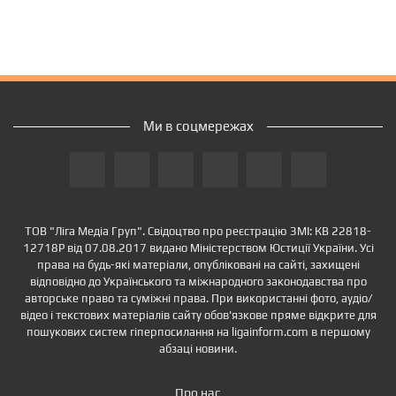
Ми в соцмережах
ТОВ "Ліга Медіа Груп". Свідоцтво про реєстрацію ЗМІ: КВ 22818-
12718Р від 07.08.2017 видано Міністерством Юстиції України. Усі
права на будь-які матеріали, опубліковані на сайті, захищені
відповідно до Українського та міжнародного законодавства про
авторське право та суміжні права. При використанні фото, аудіо/
відео і текстових матеріалів сайту обов'язкове пряме відкрите для
пошукових систем гіперпосилання на ligainform.com в першому
абзаці новини.
Про нас