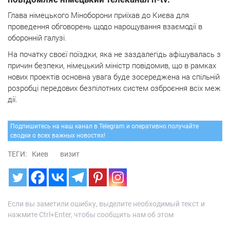
Глава німецького Міноборони приїхав до Києва для
проведення обговорень щодо нарощування взаємодії в
оборонній галузі.
На початку своєї поїздки, яка не заздалегідь афішувалась з
причин безпеки, німецький міністр повідомив, що в рамках
нових проектів основна увага буде зосереджена на спільній
розробці передових безпілотних систем озброєння всіх меж
дії.
Подпишитесь на наш канал в Telegram и оперативно получайте
сводки о всех важных новостях!
ТЕГИ:
Киев
визит
Если вы заметили ошибку, выделите необходимый текст и
нажмите Ctrl+Enter, чтобы сообщить нам об этом