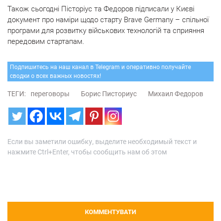
Також сьогодні Пісторіус та Федоров підписали у Києві
документ про наміри щодо старту Brave Germany – спільної
програми для розвитку військових технологій та сприяння
передовим стартапам.
Подпишитесь на наш канал в Telegram и оперативно получайте
сводки о всех важных новостях!
ТЕГИ:
переговоры
Борис Писториус
Михаил Федоров
Если вы заметили ошибку, выделите необходимый текст и
нажмите Ctrl+Enter, чтобы сообщить нам об этом
КОММЕНТУВАТИ