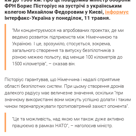
ФРН Борис Пісторіус на зустрічі з українським
колегою Михайлом Федоровим у Києві,
інформує
Інтерфакс-Україна у понеділок, 11 травня.
“Ми концентруємося на апробованих проектах, де ми
ведемо розвиток підприємств між Німеччиною та
Україною. І це, зрозуміло, стосується, зокрема,
загального створення та випуску безпілотників з
різною межею польоту, від менше 100 кілометрів до
1500 кілометрів”, – сказав він.
Пісторіус гарантував, що Німеччина і надалі сприятиме
області безпілотних систем. При цьому створення дронів
далекого радіусу має величезне значення, оскільки “при
значному використанні вони можуть успішно долати і таким
чином перенапружувати протиповітряний захист опонента”.
“Це та можливість, над якою ми також дуже активно
працюємо в рамках НАТО”, – наголосив міністр.