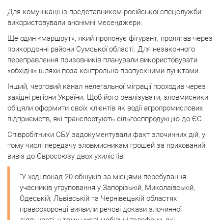
Для комунікації із представником російської спецслужби
використовували анонімні месенджери.
Ще один «маршрут», який пропонує фігурант, пролягав через
прикордонні райони Сумської області. Для незаконного
переправлення призовників планували використовувати
«обхідні» шляхи поза контрольно-пропускними пунктами.
Інший, черговий канал нелегальної міграції проходив через
західні регіони України. Щоб його реалізувати, зловмисники
обіцяли оформити своїх клієнтів як водії агропромислових
підприємств, які транспортують сільгосппродукцію до ЄС.
Співробітники СБУ задокументували факт злочинних дій, у
тому числі передачу зловмисникам грошей за прихований
вивіз до Євросоюзу двох ухилістів.
“У ході понад 20 обшуків за місцями перебування
учасників угруповання у Запорізькій, Миколаївській,
Одеській, Львівській та Чернівецькій областях
правоохоронці виявили речові докази злочинної