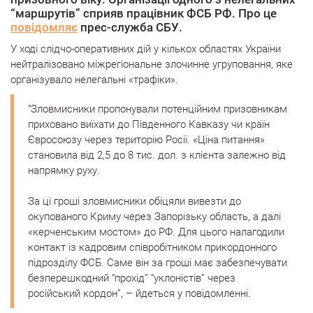
“маршрутів” сприяв працівник ФСБ РФ. Про це
повідомляє
прес-служба СБУ.
У ході слідчо-оперативних дій у кількох областях України
нейтралізовано міжрегіональне злочинне угруповання, яке
організувало нелегальні «трафіки».
“Зловмисники пропонували потенційним призовникам
приховано виїхати до Південного Кавказу чи країн
Євросоюзу через територію Росії. «Ціна питання»
становила від 2,5 до 8 тис. дол. з клієнта залежно від
напрямку руху.
За ці гроші зловмисники обіцяли вивезти до
окупованого Криму через Запорізьку область, а далі
«керченським мостом» до РФ. Для цього налагодили
контакт із кадровим співробітником прикордонного
підрозділу ФСБ. Саме він за гроші має забезпечувати
безперешкодний “прохід” “уклоністів” через
російський кордон”, – йдеться у повідомленні.