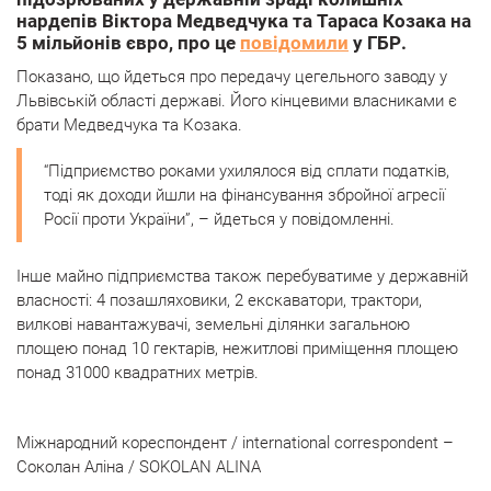
нардепів Віктора Медведчука та Тараса Козака на
5 мільйонів євро, про це
повідомили
у ГБР.
Показано, що йдеться про передачу цегельного заводу у
Львівській області державі. Його кінцевими власниками є
брати Медведчука та Козака.
“Підприємство роками ухилялося від сплати податків,
тоді як доходи йшли на фінансування збройної агресії
Росії проти України”, – йдеться у повідомленні.
Інше майно підприємства також перебуватиме у державній
власності: 4 позашляховики, 2 екскаватори, трактори,
вилкові навантажувачі, земельні ділянки загальною
площею понад 10 гектарів, нежитлові приміщення площею
понад 31000 квадратних метрів.
Міжнародний кореспондент / international correspondent –
Соколан Аліна / SOKOLAN ALINA