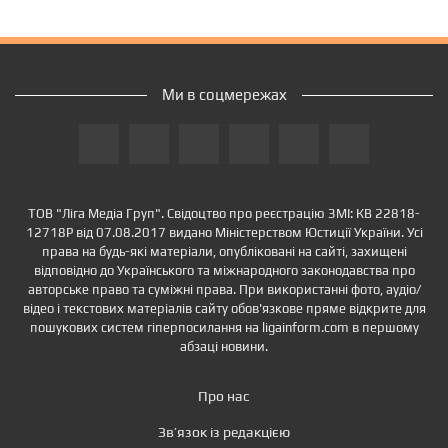
Ми в соцмережах
ТОВ "Ліга Медіа Груп". Свідоцтво про реєстрацію ЗМІ: КВ 22818-
12718Р від 07.08.2017 видано Міністерством Юстиції України. Усі
права на будь-які матеріали, опубліковані на сайті, захищені
відповідно до Українського та міжнародного законодавства про
авторське право та суміжні права. При використанні фото, аудіо/
відео і текстових матеріалів сайту обов'язкове пряме відкрите для
пошукових систем гіперпосилання на ligainform.com в першому
абзаці новини.
Про нас
Зв’язок із редакцією