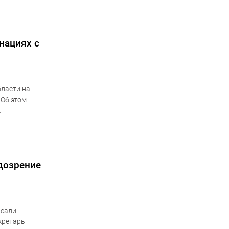
нациях с
бласти на
 Об этом
стной
дозрение
исали
кретарь