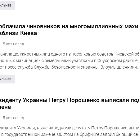
у внештатному советнику должностного лица. По…
АЛЬНЕЕ
облачила чиновников на многомиллионных махи
вблизи Киева
5 лет назад
ачила должностных лиц одного из поселковых советов Киевской о
онных махинациях с земельными участками в Обуховском районе.
ет пресс-служба Службы безопасности Украины. Злоумышленники
ли механизм присвоения земли через продажу подконтрольной ча
 По предварительным данным, цена…
АЛЬНЕЕ
зиденту Украины Петру Порошенко выписали по
мене
5 лет назад
зиденту Украины, ныне народному депутату Петру Порошенко вып
 в государственной измене. Об этом на брифинге заявил бывший се