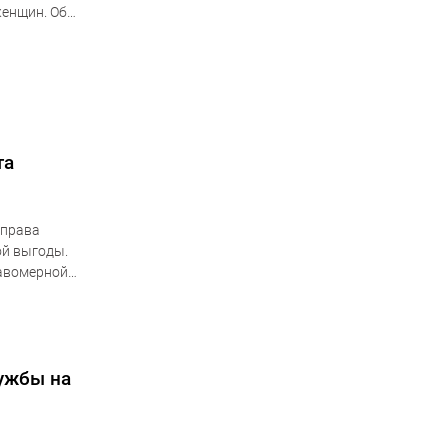
женщин. Об
та
 права
й выгоды.
равомерной
иональной
ужбы на