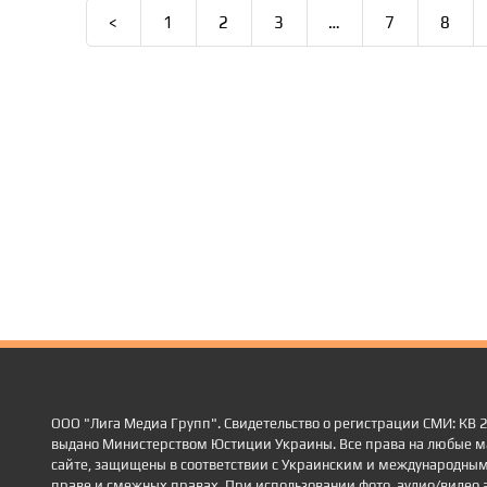
<
1
2
3
…
7
8
ООО "Лига Медиа Групп". Свидетельство о регистрации СМИ: КВ
выдано Министерством Юстиции Украины. Все права на любые м
сайте, защищены в соответствии с Украинским и международным
праве и смежных правах. При использовании фото, аудио/видео 