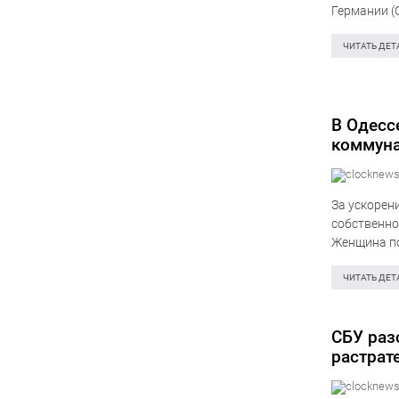
Германии (
этом пишет
ЧИТАТЬ ДЕТ
В Одесс
коммуна
За ускорен
собственно
Женщина по
выгоды сос
полиции Ук
ЧИТАТЬ ДЕТ
СБУ раз
растрат