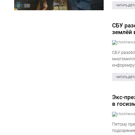
называемом
ЧИТАТЬ ДЕТ
СБУ раз
землёй 
СБУ разобл
многомилли
информиру
организова
структуре.
ЧИТАТЬ ДЕТ
Экс-пре
в госиз
Пятому пре
подозрение