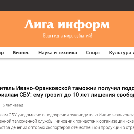
ир
Бизнес
Наука и техника
Спорт
Культура 
итель Ивано-Франковской таможни получил под
риалам СБУ: ему грозит до 10 лет лишения своб
5 лет назад
лам СБУ уведомлено о подозрении руководителю Ивано-Франковс
енной таможенной службы. Чиновник причастен к организации «сх
ства денег из оптовых экспортеров отечественной продукции в ст
 Кроме этого, подозрение в совершении преступления вручено так