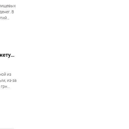
 пищевых
енег. В
ртий
центр
жету
ной из
м, из-за
 грн