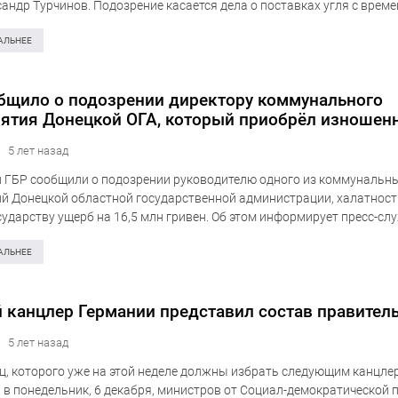
андр Турчинов. Подозрение касается дела о поставках угля с врем
нных территорий Донбасса в 2014-2015 годах. Турчинов также уточ
 подписала не генпрокурор…
АЛЬНЕЕ
бщило о подозрении директору коммунального
ятия Донецкой ОГА, который приобрёл изношен
вание по цене нового
5 лет назад
 ГБР сообщили о подозрении руководителю одного из коммунальн
й Донецкой областной государственной администрации, халатност
сударству ущерб на 16,5 млн гривен. Об этом информирует пресс-сл
енного бюро расследований. «По предварительной информации, в 
тор заключил договор…
АЛЬНЕЕ
 канцлер Германии представил состав правител
5 лет назад
, которого уже на этой неделе должны избрать следующим канцле
 в понедельник, 6 декабря, министров от Социал-демократической 