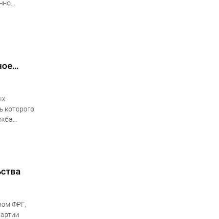
енно
нил, что
ное
ых
ь которого
ужба
июле 2017
ьства
ром ФРГ,
партии