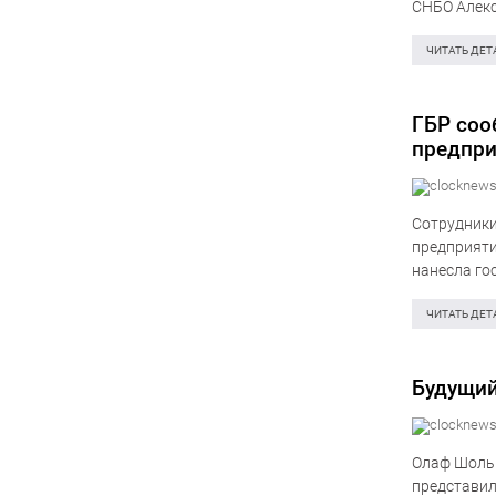
СНБО Алекс
оккупирова
подозрение
ЧИТАТЬ ДЕТ
ГБР соо
предпри
оборудо
Сотрудники
предприяти
нанесла го
Государств
года дирек
ЧИТАТЬ ДЕТ
Будущий
Олаф Шольц
представил