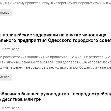
СДПГ) к новому правительству, в котором будет поровну мужчин и 
 издание DW. Так, министром…
АЛЬНЕЕ
е полицейские задержали на взятке чиновницу
льного предприятия Одесского городского сове
5 лет назад
ие рассмотрения заявления на приватизацию жилья и регистрацию
сти злоумышленница требовала 1200 долларов США неправомерно
лучала денежные средства в несколько этапов. Общая сумма неп
тавляет 1200 долларов США. Об этом сообщает пресс-служба Нац
раины….
АЛЬНЕЕ
облачила бывшее руководство Госпродпотребсл
е десятков млн грн
5 лет назад