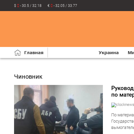
$
- 30.5 / 32.18
€
- 32.05 / 33.77
Главная
Украина
М
Чиновник
Руковод
по мате
По материа
Государств
вымогатель
Евросоюза.