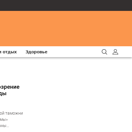
и отдых
Здоровье
озрение
оды
кой таможни
емы»
раны