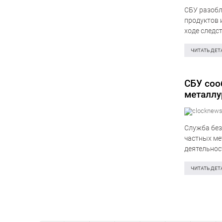
СБУ разобл
продуктов 
ходе следс
незарегист
коммуникац
ЧИТАТЬ ДЕТ
СБУ соо
металлу
свыше 2
Служба без
частных ме
деятельнос
убытков. О
следовател
ЧИТАТЬ ДЕТ