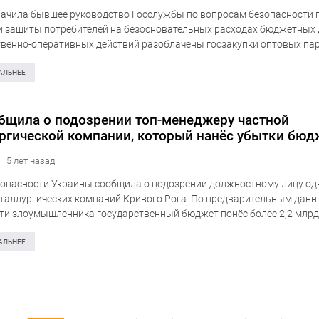
ачила бывшее руководство Госслужбы по вопросам безопасности
и защиты потребителей на безосновательных расходах бюджетных д
твенно-оперативных действий разоблачены госзакупки оптовых па
рированных в Украине ветеринарных вакцин. Об этом информирует 
ий Службы безопасности Украины. Как отмечается,…
АЛЬНЕЕ
бщила о подозрении топ-менеджеру частной
ргической компании, который нанёс убытки бюд
,2 млрд грн
5 лет назад
опасности Украины сообщила о подозрении должностному лицу од
таллургических компаний Кривого Рога. По предварительным данны
ти злоумышленника государственный бюджет понёс более 2,2 млрд
б этом сообщает пресс-центр СБ Украины. «Как удалось установить
ям СБУ, в…
АЛЬНЕЕ