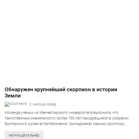
Обнаружен крупнейший скорпион в истории
Земли
2 месяца назад
Команда учёных из Манчестерского университета выяснила, что
таинственные окаменелости, более 150 лет находившиеся в собрании
Британского музея естествознания, принадлежат самому крупному
скорпиону, обитавшего когда-либо на планете, сообщает The Independent.
Речь идёт о представителе вида Praearcturus gigas, чья длина достигала
ЧИТАТЬ ДЕТАЛЬНЕЕ