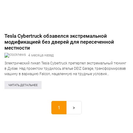
Tesla Cybertruck обзавелся экстремальной
модификацией без дверей для пересеченной
местности
4 месяца назад
Электрический пикап Tesla Cybertruck претерпел экстремальный тюнинг
в Дубае. Над проектом трудилось ателье DEIZ Garage, трансформировав
машину в вариацию Falcon, нацеленную на трудные условия
эксплуатации, информирует Classic Driver. Инженеры значительно
улучшили внедорожные свойства авто. Дорожный просвет подняли на
ЧИТАТЬ ДЕТАЛЬНЕЕ
50 мм,…
1
>