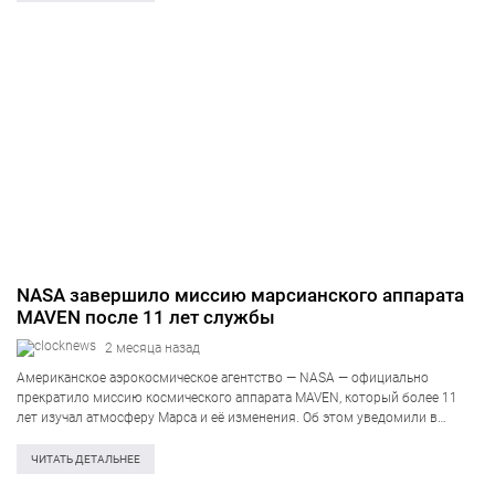
приблизительно…
NASA завершило миссию марсианского аппарата
MAVEN после 11 лет службы
2 месяца назад
Американское аэрокосмическое агентство — NASA — официально
прекратило миссию космического аппарата MAVEN, который более 11
лет изучал атмосферу Марса и её изменения. Об этом уведомили в
NASA. Указано, что контакт с аппаратом оборвался 6 декабря 2025 года,
когда он скрылся…
ЧИТАТЬ ДЕТАЛЬНЕЕ