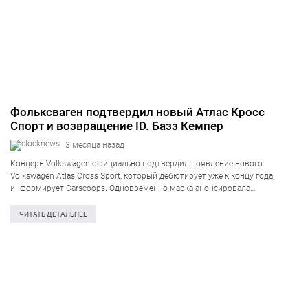
Фольксваген подтвердил новый Атлас Кросс
Спорт и возвращение ID. Базз Кемпер
3 месяца назад
Концерн Volkswagen официально подтвердил появление нового
Volkswagen Atlas Cross Sport, который дебютирует уже к концу года,
информирует Carscoops. Одновременно марка анонсировала
возвращение электрического Volkswagen ID. Buzz в комплектации для
путешествий и кемпинга. Новый Atlas Cross Sport будет более
ЧИТАТЬ ДЕТАЛЬНЕЕ
атлетичной заменой…