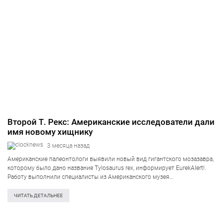
Второй Т. Рекс: Американские исследователи дали
имя новому хищнику
3 месяца назад
Американские палеонтологи выявили новый вид гигантского мозазавра,
которому было дано название Tylosaurus rex, информирует EurekAlert!.
Работу выполнили специалисты из Американского музея
естествознания, Музея природы и науки им. Перо и Южного
методистского университета. Этот древний морской хищник обитавший
ЧИТАТЬ ДЕТАЛЬНЕЕ
около 80 миллионов…