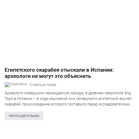
Египетского скарабея отыскали в Испании:
археологи не могут это объяснить
3 месяца назад
Археологи совершили неожиданную находку в древнем некрополе Эль-
Торо в Испании – в ходе изысканий они обнаружили египетский амулет-
скарабей, происхождение которого поставило перед исследователями
новые вопросы касательно древних торговых маршрутов, сообщает
Daily Galaxy. Удивительный артефакт был найден рядом с
ЧИТАТЬ ДЕТАЛЬНЕЕ
кремированными останками…