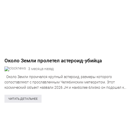
Около Земли пролетел астероид-убийца
3 месяца назад
Около Земли промчался крупный астероид, размеры которого
сопоставляют с прославленным Челябинским метеоритом. Этот
космический объект назвали 2026 JH и наиболее близко он подошел к
планете в ночь на 19 мая, информирует Рortfolio. По сведениям
астрономов, астероид прошел над Южной…
ЧИТАТЬ ДЕТАЛЬНЕЕ