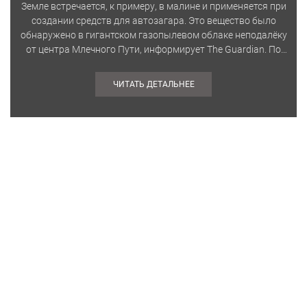
Земле встречается, к примеру, в малине и применяется при
создании средств для автозагара. Это вещество было
обнаружено в гигантском газопылевом облаке неподалёку
от центра Млечного Пути, информирует The Guardian. По
мнению исследователей,…
ЧИТАТЬ ДЕТАЛЬНЕЕ