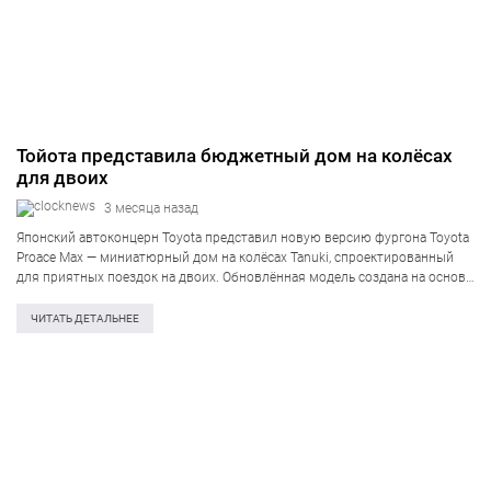
Тойота представила бюджетный дом на колёсах
для двоих
3 месяца назад
Японский автоконцерн Toyota представил новую версию фургона Toyota
Proace Max — миниатюрный дом на колёсах Tanuki, спроектированный
для приятных поездок на двоих. Обновлённая модель создана на основе
удлинённых вариантов модели длиной 6 и 6,36 метра. Имя Tanuki
отсылает к герою…
ЧИТАТЬ ДЕТАЛЬНЕЕ