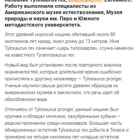
Работу выполнили специалисты из
Американского музея естествознания, Музея
природы и науки им. Перо и Южного
методистского университета.
Этот древний морской хищник обитавший около 80
миллионов лет назад, имел длину до 13 метров. Имя
Tylosaurus rex означает «царь тилозавров», служа намеком
на известного Tyrannosaurus rex.
Новый вид был установлен после повторного анализа
окаменелостей, которые длительное время ошибочно
причисляли к другому мозазавру — Tylosaurus proriger.
Ученые изучили свыше десяти древних образцов из
американских музеев и заключили, что речь идет об
обособленном виде.
Отличаясь от Tylosaurus proriger, данный хищник был
крупнее и обладал мелкими, зазубренными зубами –
редким признаком среди мозазавров. Большая часть
обнаруженных остатков Tylosaurus rex добыта в Техасе и
примерно на четыре миллиона лет младше остатков