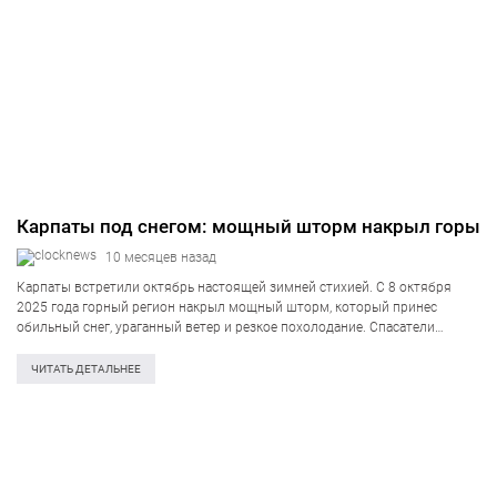
Карпаты под снегом: мощный шторм накрыл горы
10 месяцев назад
Карпаты встретили октябрь настоящей зимней стихией. С 8 октября
2025 года горный регион накрыл мощный шторм, который принес
обильный снег, ураганный ветер и резкое похолодание. Спасатели
предупреждают: в горах опасно — повышен риск лавин и обрывов линий
электропередач. В Карпатах…
ЧИТАТЬ ДЕТАЛЬНЕЕ