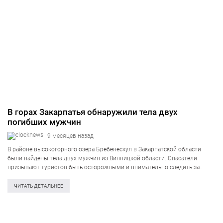
В горах Закарпатья обнаружили тела двух
погибших мужчин
9 месяцев назад
В районе высокогорного озера Бребенескул в Закарпатской области
были найдены тела двух мужчин из Винницкой области. Спасатели
призывают туристов быть осторожными и внимательно следить за
погодными условиями при походах в горы. В горах Закарпатья,
неподалёку от озера Бребенескул, спасатели обнаружили…
ЧИТАТЬ ДЕТАЛЬНЕЕ