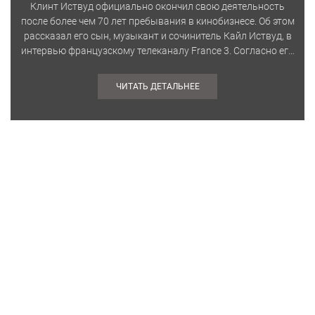
Клинт Иствуд официально окончил свою деятельность
после более чем 70 лет пребывания в кинобизнесе. Об этом
рассказал его сын, музыкант и сочинитель Кайл Иствуд, в
интервью французскому телеканалу France 3. Согласно его
словам, 96-летний…
ЧИТАТЬ ДЕТАЛЬНЕЕ