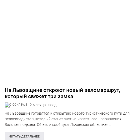
На Львовщине откроют новый веломаршрут,
который свяжет три замка
2 месяца назад
На Львовщине готовятся к открытию нового туристического пути для
велосипедистов, который станет частью известного направления
Золотая подкова. Об этом сообщает Львовская областная
государственная администрация. Новый путь получил название
«ВелоПодкова» и будет следовать через три знаменитых исторических
ЧИТАТЬ ДЕТАЛЬНЕЕ