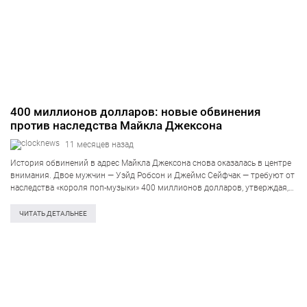
400 миллионов долларов: новые обвинения
против наследства Майкла Джексона
11 месяцев назад
История обвинений в адрес Майкла Джексона снова оказалась в центре
внимания. Двое мужчин — Уэйд Робсон и Джеймс Сейфчак — требуют от
наследства «короля поп-музыки» 400 миллионов долларов, утверждая,
что в детстве подвергались сексуальному насилию со стороны певца. 22
сентября…
ЧИТАТЬ ДЕТАЛЬНЕЕ