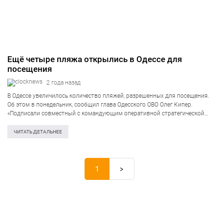
Ещё четыре пляжа открылись в Одессе для
посещения
2 года назад
В Одессе увеличилось количество пляжей, разрешенных для посещения.
Об этом в понедельник, сообщил глава Одесского ОВО Олег Кипер.
«Подписали совместный с командующим оперативной стратегической
группировкой войск Одесса приказ о доступе людей к пляжным
участкам. С сегодняшнего дня еще четыре дополнительные…
ЧИТАТЬ ДЕТАЛЬНЕЕ
1
>