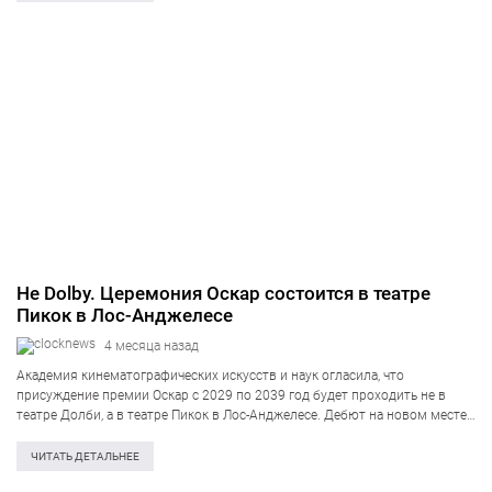
комплекса региона — Олесский,…
Не Dolby. Церемония Оскар состоится в театре
Пикок в Лос-Анджелесе
4 месяца назад
Академия кинематографических искусств и наук огласила, что
присуждение премии Оскар с 2029 по 2039 год будет проходить не в
театре Долби, а в театре Пикок в Лос-Анджелесе. Дебют на новом месте
совместят с показом церемонии на YouTube, передает Variety. Таким…
ЧИТАТЬ ДЕТАЛЬНЕЕ