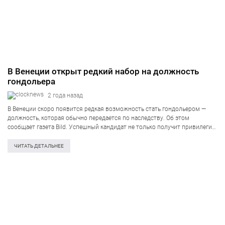
В Венеции открыт редкий набор на должность
гондольера
2 года назад
В Венеции скоро появится редкая возможность стать гондольером —
должность, которая обычно передается по наследству. Об этом
сообщает газета Bild. Успешный кандидат не только получит привилегию
перевозить туристов по живописным каналам этого романтического
города, но и заработает немалую сумму денег….
ЧИТАТЬ ДЕТАЛЬНЕЕ