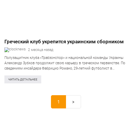
Греческий клуб укрепится украинским сборником
2 месяца назад
Полузащитник клуба «Трабзонспор» и национальной команды Украины
Александр Зубков продолжит свою карьеру в греческом первенстве. По
сведениям инсайдера Фабрицио Романо, 29-летний футболист в
ближайшее время должен присоединиться к составу действующего
чемпиона страны — АЕК. Согласно информации из источника, афинский
ЧИТАТЬ ДЕТАЛЬНЕЕ
клуб…
1
>