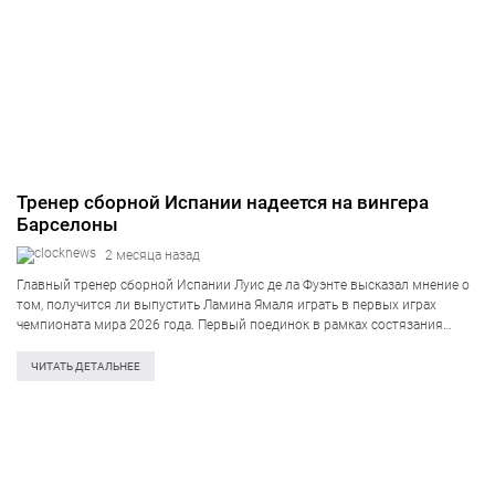
Тренер сборной Испании надеется на вингера
Барселоны
2 месяца назад
Главный тренер сборной Испании Луис де ла Фуэнте высказал мнение о
том, получится ли выпустить Ламина Ямаля играть в первых играх
чемпионата мира 2026 года. Первый поединок в рамках состязания
команда проведет против сборной Кабо-Верде. Сойдутся визави 15
июня. Рулевой…
ЧИТАТЬ ДЕТАЛЬНЕЕ