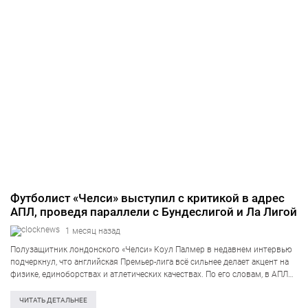
Футболист «Челси» выступил с критикой в адрес
АПЛ, проведя параллели с Бундеслигой и Ла Лигой
1 месяц назад
Полузащитник лондонского «Челси» Коул Палмер в недавнем интервью
подчеркнул, что английская Премьер-лига всё сильнее делает акцент на
физике, единоборствах и атлетических качествах. По его словам, в АПЛ
исход всё чаще решается за счёт борьбы и «стандартов», а сам мяч
находится…
ЧИТАТЬ ДЕТАЛЬНЕЕ