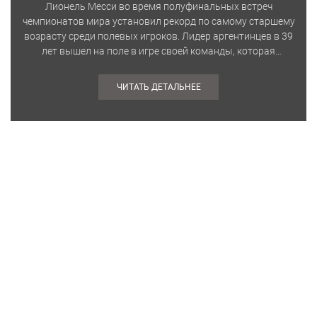
Лионель Месси во время полуфинальных встреч
чемпионатов мира установил рекорд по самому старшему
возрасту среди полевых игроков. Лидер аргентинцев в 39
лет вышел на поле в игре своей команды, которая
противостояла сборной Англии. В…
ЧИТАТЬ ДЕТАЛЬНЕЕ