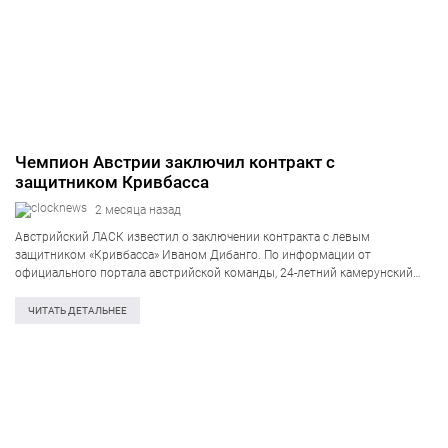
Чемпион Австрии заключил контракт с
защитником Кривбасса
2 месяца назад
Австрийский ЛАСК известил о заключении контракта с левым
защитником «Кривбасса» Иваном Дибанго. По информации от
официального портала австрийской команды, 24-летний камерунский
футболист поставил подпись под соглашением, которое будет
действовать до лета 2029 года. Уточняется, что спортсмен перешел в
ЧИТАТЬ ДЕТАЛЬНЕЕ
свой новый…