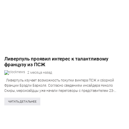
Ливерпуль проявил интерес к талантливому
французу из ПСЖ
2 месяца назад
Ливерпуль изучает возможность покупки вингера ПСЖ и сборной
Франции Брэдли Барколя. Согласно сведениям инсайдера Николо
Скиры, мерсисайдцы уже начали переговоры с представителем 23-
летнего французского футболиста Жорже Мендешем относительно
вероятного трансфера. При этом отмечается, что игрок способен
ЧИТАТЬ ДЕТАЛЬНЕЕ
покинуть французскую команду…