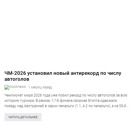
ЧМ-2026 установил новый антирекорд по числу
автоголов
1 месяц назад
Чемпионат мира 2026 года уже побил рекорд по числу автоголов за всю
историю турнира. В рамках 1/16 финала сборная Египта одержала
победу над Австралией в серии пенальти (1:1, 4:2 по пенальти), а на 55-й
минуте австралийцы сравняли счёт благодаря египтянину…
ЧИТАТЬ ДЕТАЛЬНЕЕ