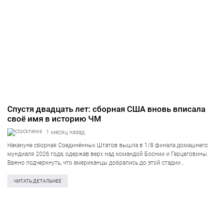
Спустя двадцать лет: сборная США вновь вписала
своё имя в историю ЧМ
1 месяц назад
Накануне сборная Соединённых Штатов вышла в 1/8 финала домашнего
мундиаля 2026 года, одержав верх над командой Боснии и Герцеговины.
Важно подчеркнуть, что американцы добрались до этой стадии
соревнования уже в четвёртый раз за последние два десятилетия, если
брать в расчёт…
ЧИТАТЬ ДЕТАЛЬНЕЕ