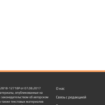
 22818-12718Р от 07.08.2017
О нас
атериалы, опубликованные на
Связь с редакцией
 законодательством об авторском
а также текстовых материалов