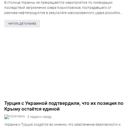
В столице Украины не прекращаются мероприятия по ликвидации
последствий загрязнения озера Кирилловское, пострадавшего от
разлива нефтепродуктов в результате массированного удара российских
войск 2 июля. Как проинформировали в Киевской городской
государственной администрации (КГГА) в четверг, 1 июля,
ЧИТАТЬ ДЕТАЛЬНЕЕ
коммунальные службы сменили тактику:…
Турция с Украиной подтвердили, что их позиция по
Крыму остаётся единой
3 недели назад
Украина и Турция сходятся во мнении, что обеспечение безопасности и