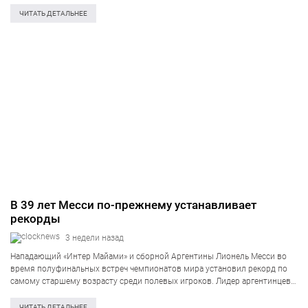
Укренерго на своей странице в Facebook. В результате атак с
использованием…
ЧИТАТЬ ДЕТАЛЬНЕЕ
В 39 лет Месси по-прежнему устанавливает
рекорды
3 недели назад
Нападающий «Интер Майами» и сборной Аргентины Лионель Месси во
время полуфинальных встреч чемпионатов мира установил рекорд по
самому старшему возрасту среди полевых игроков. Лидер аргентинцев в
39 лет вышел на поле в игре своей команды, которая противостояла
сборной Англии. В…
ЧИТАТЬ ДЕТАЛЬНЕЕ