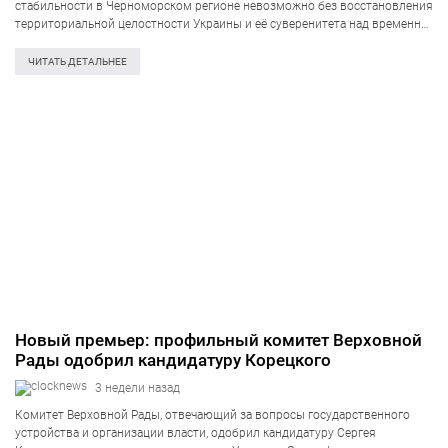
стабильности в Черноморском регионе невозможно без восстановления
территориальной целостности Украины и её суверенитета над временно
оккупированным Крымом. Об этом сообщил министр иностранных дел
Андрей Сыбига на совместной пресс-конференции с главой…
ЧИТАТЬ ДЕТАЛЬНЕЕ
Новый премьер: профильный комитет Верховной
Рады одобрил кандидатуру Корецкого
3 недели назад
Комитет Верховной Рады, отвечающий за вопросы государственного
устройства и организации власти, одобрил кандидатуру Сергея