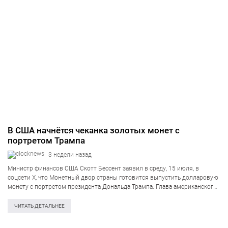
В США начнётся чеканка золотых монет с
портретом Трампа
3 недели назад
Министр финансов США Скотт Бессент заявил в среду, 15 июля, в
соцсети X, что Монетный двор страны готовится выпустить долларовую
монету с портретом президента Дональда Трампа. Глава американского
Минфина представил наброски новой «золотой монеты»: на одной её
стороне размещён профиль…
ЧИТАТЬ ДЕТАЛЬНЕЕ