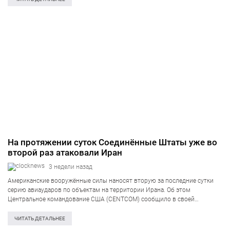
На протяжении суток Соединённые Штаты уже во
второй раз атаковали Иран
3 недели назад
Американские вооружённые силы наносят вторую за последние сутки
серию авиаударов по объектам на территории Ирана. Об этом
Центральное командование США (CENTCOM) сообщило в своей
публикации в соцсети X. «Подразделения США приступили ко второй
волне ударов по Ирану. Эти атаки нацелены…
ЧИТАТЬ ДЕТАЛЬНЕЕ