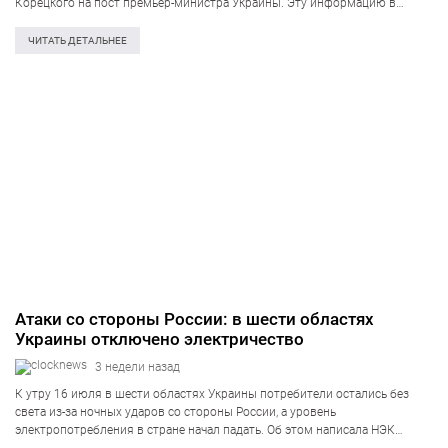
Корецкого на пост премьер-министра Украины. Эту информацию в
четверг, 16 июля, обнародовал народный депутат Ярослав Железняк.
Теперь его утверждение предстоит рассмотреть в парламенте. За данное
ЧИТАТЬ ДЕТАЛЬНЕЕ
решение…
Атаки со стороны России: в шести областях
Украины отключено электричество
3 недели назад
К утру 16 июля в шести областях Украины потребители остались без
света из-за ночных ударов со стороны России, а уровень
электропотребления в стране начал падать. Об этом написала НЭК