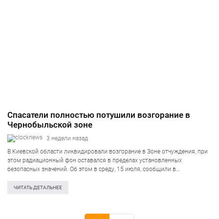
Спасатели полностью потушили возгорание в
Чернобыльской зоне
3 недели назад
В Киевской области ликвидировали возгорание в Зоне отчуждения, при
этом радиационный фон оставался в пределах установленных
безопасных значений. Об этом в среду, 15 июля, сообщили в
Государственной службе Украины по чрезвычайным ситуациям.
«Благодаря действиям подразделений ГСЧС удалось не допустить
ЧИТАТЬ ДЕТАЛЬНЕЕ
распространения…