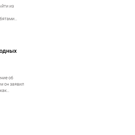
ыйти из
ебятами
,…
родных
ние об
м он заявил
 как