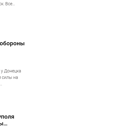
к. Все
ерритории
нобороны
 у Донецка
и силы на
уполя
ты