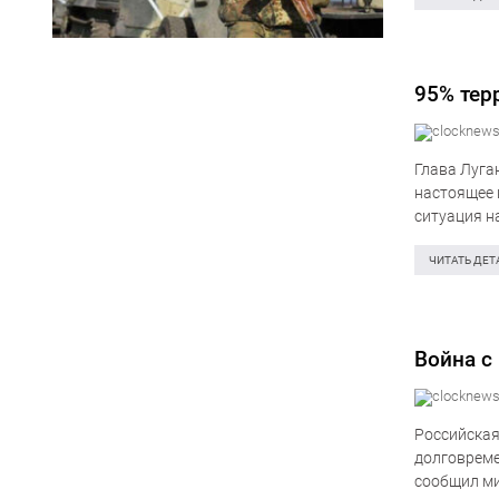
95% тер
Глава Луга
настоящее 
ситуация н
обстрелы н
ЧИТАТЬ ДЕТ
Война с
Российская
долговреме
сообщил ми