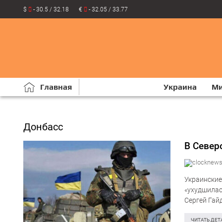
$
- 30.5 / 32.18
€
- 32.05 / 33.77
Главная
Украина
М
Донбасс
В Север
Украинские
«ухудшилас
Сергей Гай
удалось на
города. Но
ЧИТАТЬ ДЕТ