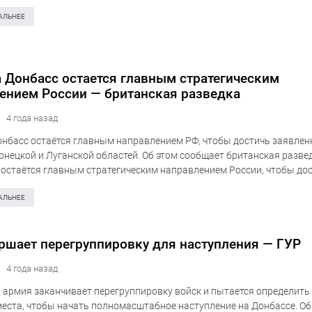
как в Херсонской области, в Запорожской области российские окку
АЛЬНЕЕ
а Донбасс остается главным стратегическим
ением России — британская разведка
4 года назад
онбасс остаётся главным направлением РФ, чтобы достичь заявлен
онецкой и Луганской областей. Об этом сообщает британская развед
 остаётся главным стратегическим направлением России, чтобы до
 цели обеспечения контроля над Донецкой и Луганской областями»
АЛЬНЕЕ
ршает перегруппировку для наступления — ГУР
4 года назад
 армия заканчивает перегруппировку войск и пытается определить
еста, чтобы начать полномасштабное наступление на Донбассе. Об