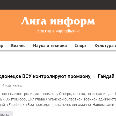
ир
Бизнес
Наука и техника
Спорт
Культура 
одонецке ВСУ контролируют промзону, — Гайдай
4 года назад
 военные контролируют промзону Северодонецка, но ситуация для
ь». Об этом сообщил глава Луганской областной военной админист
дай в Facebook. «Бои проходят достаточно динамично. Нашим защи
 некоторое время идти в контрнаступление, они освободили почти 
…
АЛЬНЕЕ