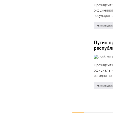
Президент 
окружённог
государств
(защитника
ЧИТАТЬ ДЕТ
Путин п
республ
Президент 
официально
сегодня во
появилась 
ЧИТАТЬ ДЕТ