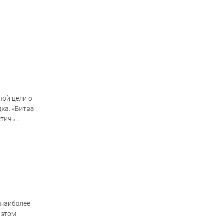
панты
ной цели о
ка. «Битва
стичь
,…
 наиболее
 этом