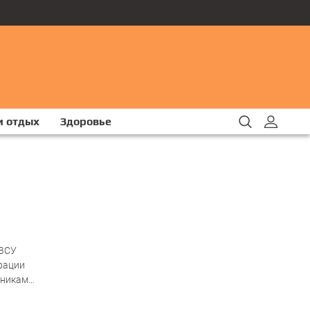
и отдых
Здоровье
 ВСУ
рации
тникам
половину