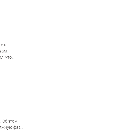
то в
вам,
л, что
. Об этом
яжную фазу.