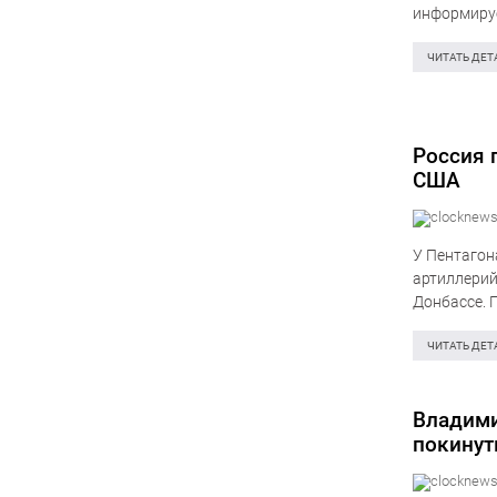
информируе
батальонно
Беларуси, 
ЧИТАТЬ ДЕТ
Россия 
США
У Пентагон
артиллерий
Донбассе. 
информируе
ЧИТАТЬ ДЕТ
Владими
покинут
жителей