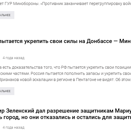
т ГУР Минобороны. «Противник заканчивает перегруппировку войс
-тактические группы, которые до сих пор были сосредоточены на т
возле наших северных…
АЛЬНЕЕ
пытается укрепить свои силы на Донбассе — Ми
4 года назад
а есть доказательства того, что РФ пытается укрепить свои позиции
скими частями. Россия пытается пополнить запасы и укрепить сво
Признаков новой эскалации в регионе в Пентагоне не видят. Об этом
т СNN со ссылкой на…
АЛЬНЕЕ
р Зеленский дал разрешение защитникам Мари
ь город, но они отказались и остались для защи
4 года назад