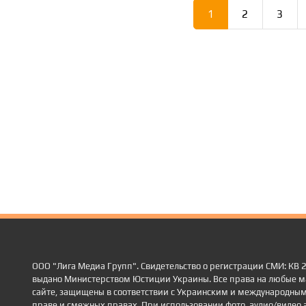
1
2
3
ООО "Лига Медиа Групп". Свидетельство о регистрации СМИ: КВ
выдано Министерством Юстиции Украины. Все права на любые м
сайте, защищены в соответствии с Украинским и международным
праве и смежных правах. При использовании фото, аудио/видео 