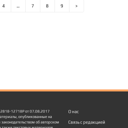
4
…
7
8
9
>
 22818-12718Р от 07.08.2017
О нас
атериалы, опубликованные на
Связь с редакцией
 законодательством об авторском
а также текстовых материалов