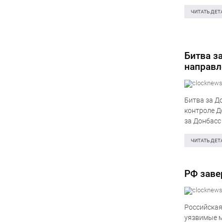
Мы видим, 
активно…
ЧИТАТЬ ДЕТ
Битва з
направл
Битва за Д
контроле Д
за Донбасс
заявленной
ЧИТАТЬ ДЕТ
РФ заве
Российская
уязвимые м