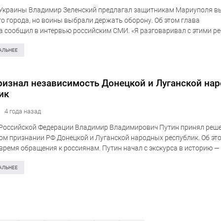
Украины Владимир Зеленский предлагал защитникам Мариуполя в
о города, но воины выбрали держать оборону. Об этом глава
а сообщил в интервью российским СМИ. «Я разговаривал с этими р
ми Мариуполя, — ред.)… Я им тоже говорил: «Я всё понимаю, ребята
АЛЬНЕЕ
ризнал независимость Донецкой и Луганской на
ик
4 года назад
Российской Федерации Владимир Владимирович Путин принял реше
м признании РФ Донецкой и Луганской народных республик. Об это
 время обращения к россиянам. Путин начал с экскурса в историю —
Украина. Он вновь повторил мнение, что современная Украина…
АЛЬНЕЕ