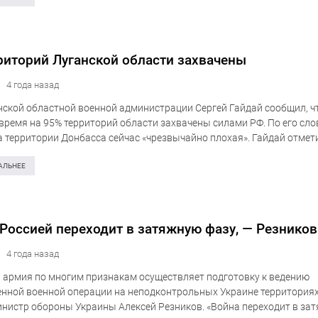
риторий Луганской области захвачены
4 года назад
нской областной военной администрации Сергей Гайдай сообщил, ч
время на 95% территорий области захвачены силами РФ. По его сло
а территории Донбасса сейчас «чрезвычайно плохая». Гайдай отмети
аселённых пунктов не прекращаются. Также под обстрелом…
АЛЬНЕЕ
 Россией переходит в затяжную фазу, — Резников
4 года назад
 армия по многим признакам осуществляет подготовку к ведению
нной военной операции на неподконтрольных Украине территориях
нистр обороны Украины Алексей Резников. «Война переходит в зат