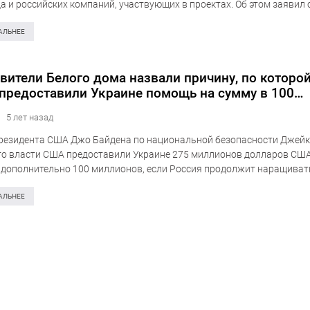
а и российских компаний, участвующих в проектах. Об этом заявил 
 США Джейк Салливан в эфире телеканалу CNN. «Вопрос в…
АЛЬНЕЕ
вители Белого дома назвали причину, по которой
предоставили Украине помощь на сумму в 100
нов долларов США
5 лет назад
резидента США Джо Байдена по национальной безопасности Джей
то власти США предоставили Украине 275 миллионов долларов СШ
дополнительно 100 миллионов, если Россия продолжит наращиват
ицы с Украиной. Учитывая, что «угроза утихла», США…
АЛЬНЕЕ