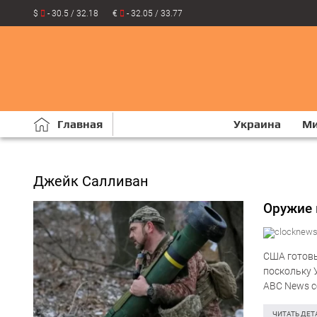
$
- 30.5 / 32.18
€
- 32.05 / 33.77
Главная
Украина
М
Джейк Салливан
Оружие 
США готовы
поскольку 
ABC News с
США Джейка
ЧИТАТЬ ДЕТ