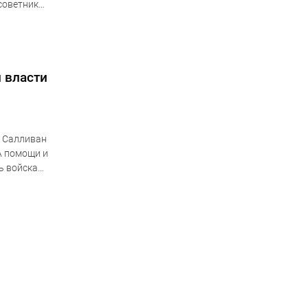
советник
 власти
к Салливан
А помощи и
ь войска