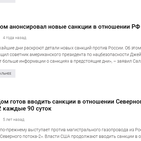
ом анонсировал новые санкции в отношении РФ
4 года назад
айшие дни раскроют детали новых санкций против России. Об этом 
бщил советник американского президента по нацбезопасности Джей
ет больше информации о санкциях в предстоящие дни», – заявил Сал
чая на вопрос…
АЛЬНЕЕ
ом готов вводить санкции в отношении Северно
2 каждые 90 суток
5 лет назад
по-прежнему выступает против магистрального газопровода из Ро
Северного потока-2». Власти США продолжают вводить санкции в 