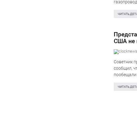
газопровод
президента
ЧИТАТЬ ДЕТ
Предста
США не 
миллио
Советник п
сообщил, ч
пообещали 
вдоль гран
ЧИТАТЬ ДЕТ