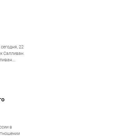
сегодня, 22
к Салливан.
ливан.
го
ссии в
отношении