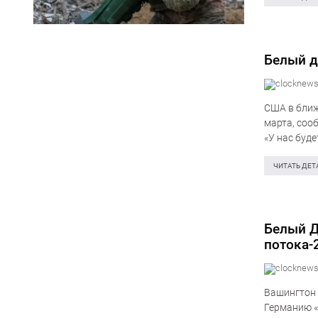
Белый д
США в ближ
марта, соо
«У нас буд
Также отве
ЧИТАТЬ ДЕТ
Белый Д
потока-
Вашингтон 
Германию «