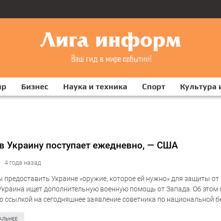
ир
Бизнес
Наука и техника
Спорт
Культура 
в Украину поступает ежедневно, — США
4 года назад
 предоставить Украине «оружие, которое ей нужно» для защиты от 
Украина ищет дополнительную военную помощь от Запада. Об этом
о ссылкой на сегодняшнее заявление советника по национальной б
 Салливана. «Штаты круглосуточно работают…
АЛЬНЕЕ