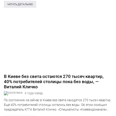
поочерёдности отключений света потребители были поделены на
ЧИТАТЬ ДЕТАЛЬНЕЕ
четыре группы, вместо…
В Киеве без света остаются 270 тысяч квартир,
40% потребителей столицы пока без воды, —
Виталий Кличко
4 года назад
По состоянию на сейчас в Киеве без света находятся 270 тысяч квартир.
Ещё 40% потребителей столицы остались без воды. Об этом сообщил
председатель КГГА Виталий Кличко. «Специалисты «Киевводоканала»
работают, чтобы как можно быстрее стабилизировать работу