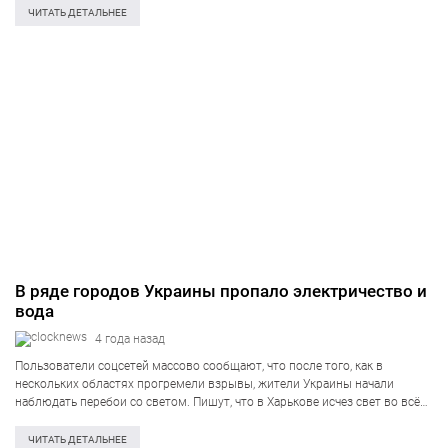
водопроводных станций. Ведь утром, из-за…
ЧИТАТЬ ДЕТАЛЬНЕЕ
В ряде городов Украины пропало электричество и
вода
4 года назад
Пользователи соцсетей массово сообщают, что после того, как в
нескольких областях прогремели взрывы, жители Украины начали
наблюдать перебои со светом. Пишут, что в Харькове исчез свет во всём
городе. В Сумах и области тоже есть определённые проблемы со светом.
В…
ЧИТАТЬ ДЕТАЛЬНЕЕ