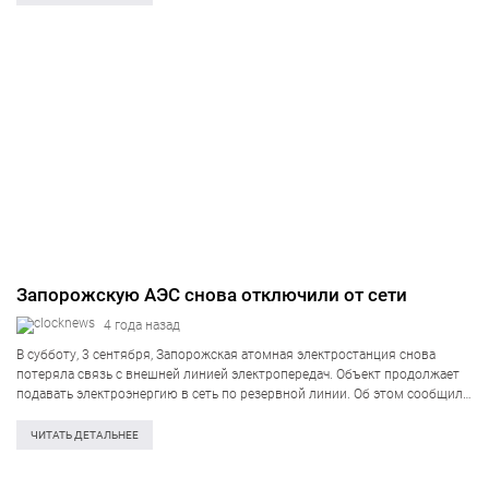
Запорожскую АЭС снова отключили от сети
4 года назад
В субботу, 3 сентября, Запорожская атомная электростанция снова
потеряла связь с внешней линией электропередач. Объект продолжает
подавать электроэнергию в сеть по резервной линии. Об этом сообщили
наблюдатели МАГАТЭ. Сообщается, что четвёртая действующая 750-
киловольтная линия электропередач вышла из строя. Кроме того,
ЧИТАТЬ ДЕТАЛЬНЕЕ
руководство станции…