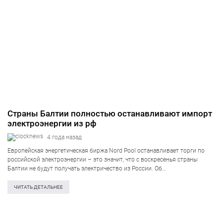
Страны Балтии полностью останавливают импорт
электроэнергии из рф
4 года назад
Европейская энергетическая биржа Nord Pool останавливает торги по
российской электроэнергии – это значит, что с воскресенья страны
Балтии не будут получать электричество из России. Об
этом сообщило Министерство энергетики Литвы. «Это не только
чрезвычайно важная веха для Литвы на её пути к…
ЧИТАТЬ ДЕТАЛЬНЕЕ