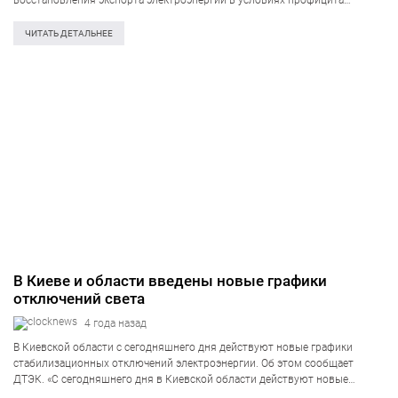
восстановления экспорта электроэнергии в условиях профицита
генерирующей мощности. Об этом сообщает пресс-служба Минэнерго.
Как пояснил глава Минэнерго, украинская энергосистема уже почти два
ЧИТАТЬ ДЕТАЛЬНЕЕ
месяца работает с запасом мощности, что позволяет открыть…
В Киеве и области введены новые графики
отключений света
4 года назад
В Киевской области с сегодняшнего дня действуют новые графики
стабилизационных отключений электроэнергии. Об этом сообщает
ДТЭК. «С сегодняшнего дня в Киевской области действуют новые
графики стабилизационных отключений. Для равномерности и