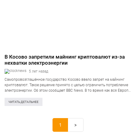
В Косово запретили майнинг криптовалют из-за
нехватки электроэнергии
5 лет назад
Самопровозглашённое государство Косово ввело запрет на майнинг
криптовалют. Такое решение принято с целью ограничить потребление
электроэнергии. Об этом сообщает BBC News. В то время как вся Европа
сталкивается с резким повышением цен, в Косово принудительно
отключают электричество из-за нехватки электроэнергии….
ЧИТАТЬ ДЕТАЛЬНЕЕ
1
>