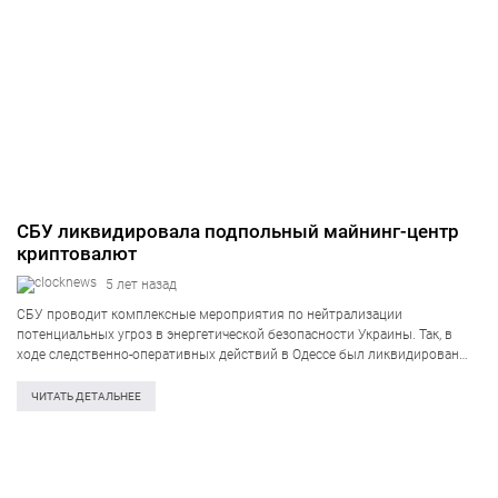
СБУ ликвидировала подпольный майнинг-центр
криптовалют
5 лет назад
СБУ проводит комплексные мероприятия по нейтрализации
потенциальных угроз в энергетической безопасности Украины. Так, в
ходе следственно-оперативных действий в Одессе был ликвидирован
подпольный центр по майнингу криптовалют, похищавший
промышленные объемы электроэнергии из государственного объекта
ЧИТАТЬ ДЕТАЛЬНЕЕ
критической инфраструктуры. Противоправная деятельность могла
привести к чрезвычайным…