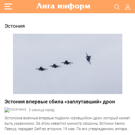
Эстония
Эстония впервые сбила «заплутавший» дрон
3 месяца назад
Эстонские военные впервые подбили «сбившийся» дрон, который может
быть украинским. Об этом известил министр обороны Эстонии Ханно
Певкур, передает Delfi во вторник, 19 мая. По его утверждениям, аппарат
сбили патрулирующие над странами Балтии истребители. Это случилось