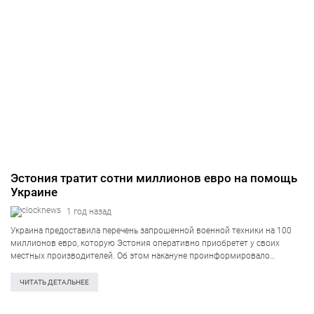
Эстония тратит сотни миллионов евро на помощь
Украине
1 год назад
Украина предоставила перечень запрошенной военной техники на 100
миллионов евро, которую Эстония оперативно приобретет у своих
местных производителей. Об этом накануне проинформировало
Министерство обороны Эстонии. «В перечень входят беспилотники (как
летательные, так и наземные), водные транспортные средства,
ЧИТАТЬ ДЕТАЛЬНЕЕ
медицинское оборудование и…