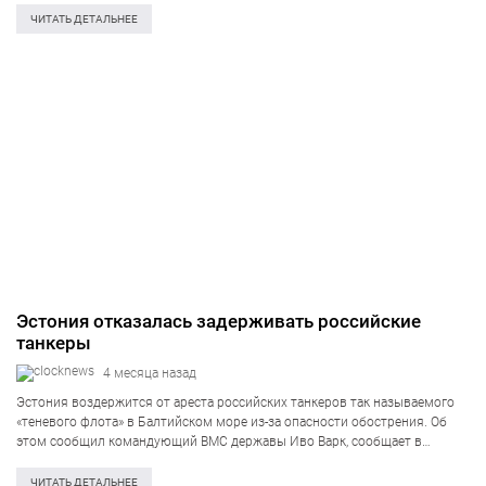
над озером Выртсъярв, в…
ЧИТАТЬ ДЕТАЛЬНЕЕ
Эстония отказалась задерживать российские
танкеры
4 месяца назад
Эстония воздержится от ареста российских танкеров так называемого
«теневого флота» в Балтийском море из-за опасности обострения. Об
этом сообщил командующий ВМС державы Иво Варк, сообщает в
пятницу, 10 апреля, Reuters. По его словам, риск эскалации «чрезмерно
велик», а военное нахождение…
ЧИТАТЬ ДЕТАЛЬНЕЕ