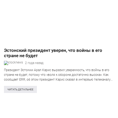
Эстонский президент уверен, что войны в его
стране не будет
2 года назад
Президент Эстонии Арал Карис выразил уверенность, что войны в его
стране не будет, потому что «воля к обороне достаточно высока». Как
сообщает ERR, об этом президент Карис сказал в интервью телеканалу
ETV во вторник, 24 декабря. Эстонского лидера спросили о…
ЧИТАТЬ ДЕТАЛЬНЕЕ