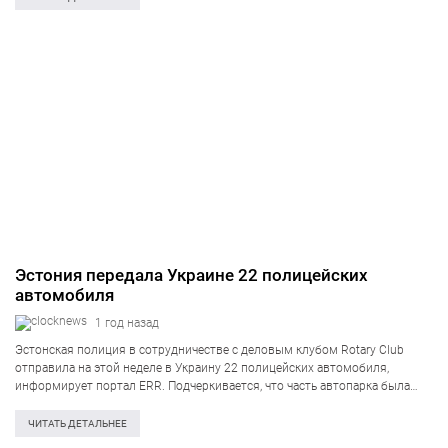
Эстония передала Украине 22 полицейских
автомобиля
1 год назад
Эстонская полиция в сотрудничестве с деловым клубом Rotary Club
отправила на этой неделе в Украину 22 полицейских автомобиля,
информирует портал ERR. Подчеркивается, что часть автопарка была
приобретена на собранные пожертвования. В отправленную партию
входят 13 Volkswagen Amarok, восемь Škoda Scala…
ЧИТАТЬ ДЕТАЛЬНЕЕ