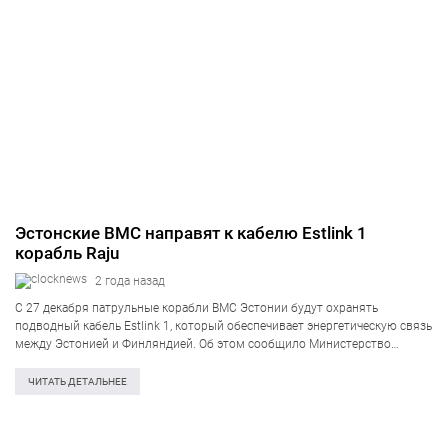
Эстонские ВМС направят к кабелю Estlink 1
корабль Raju
2 года назад
С 27 декабря патрульные корабли ВМС Эстонии будут охранять
подводный кабель Estlink 1, который обеспечивает энергетическую связь
между Эстонией и Финляндией. Об этом сообщило Министерство
обороны Эстонии. Конечно, следствие должно выяснить все детали
разрыва кабеля Estlink 2 и кабеля связи,…
ЧИТАТЬ ДЕТАЛЬНЕЕ