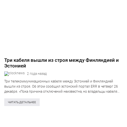
Три кабеля вышли из строя между Финляндией и
Эстонией
2 года назад
Три телекоммуникационных кабеля между Эстонией и Финляндией
вышли из строя. Об этом сообщил эстонский портал ERR в четверг 26
декабря. «Пока причина отключений неизвестна, но владельцы кабеля
работают над их ремонтом, и это не повлияло на конечных
пользователей», — сказала…
ЧИТАТЬ ДЕТАЛЬНЕЕ