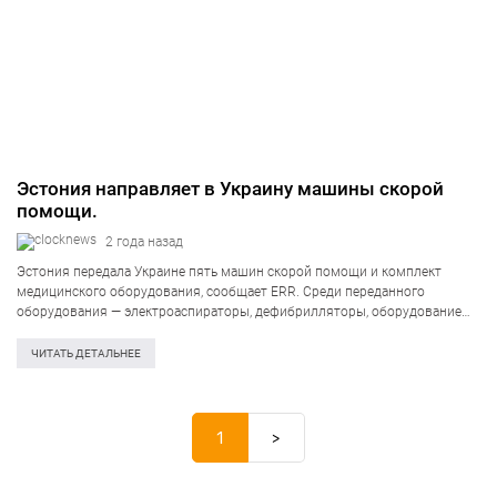
Эстония направляет в Украину машины скорой
помощи.
2 года назад
Эстония передала Украине пять машин скорой помощи и комплект
медицинского оборудования, сообщает ERR. Среди переданного
оборудования — электроаспираторы, дефибрилляторы, оборудование
для медикаментов и введения лекарств, носилки и вакуумные
медицинские матрасы. По словам главного врача Таллиннской службы
ЧИТАТЬ ДЕТАЛЬНЕЕ
скорой помощи Рауля Адласа,…
1
>