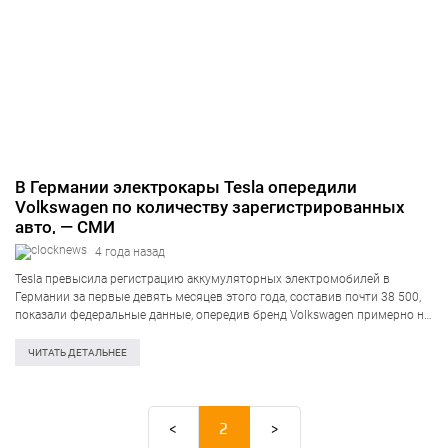
В Германии электрокары Tesla опередили
Volkswagen по количеству зарегистрированных
авто, — СМИ
4 года назад
Tesla превысила регистрацию аккумуляторных электромобилей в
Германии за первые девять месяцев этого года, составив почти 38 500,
показали федеральные данные, опередив бренд Volkswagen примерно на
6000 автомобилей. Об этом сообщает агентство Reuters со ссылкой на
источники. Количество зарегистрированных аккумуляторных
ЧИТАТЬ ДЕТАЛЬНЕЕ
электромобилей Tesla…
<
2
>