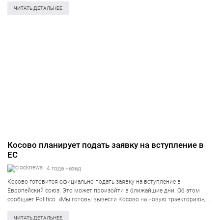
Объявление о приостановлении всех полномочий, обязанностей и задач,
ЧИТАТЬ ДЕТАЛЬНЕЕ
которые…
Косово планирует подать заявку на вступление в
ЕС
4 года назад
Косово готовится официально подать заявку на вступление в
Европейский союз. Это может произойти в ближайшие дни. Об этом
сообщает Politico. «Мы готовы вывести Косово на новую траекторию», —
заявил Бислими. Власти Косово объясняют, что таким образом хотят
продемонстрировать сигнал для…
ЧИТАТЬ ДЕТАЛЬНЕЕ