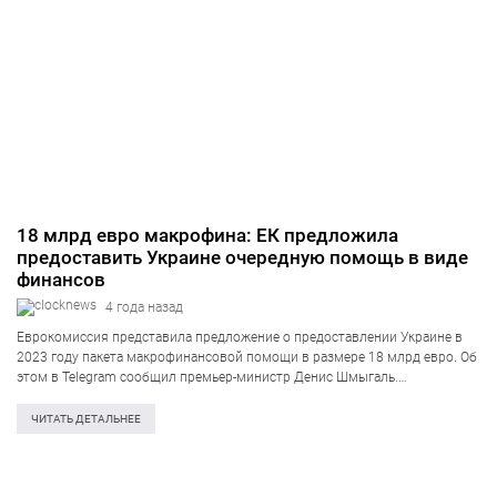
18 млрд евро макрофина: ЕК предложила
предоставить Украине очередную помощь в виде
финансов
4 года назад
Еврокомиссия представила предложение о предоставлении Украине в
2023 году пакета макрофинансовой помощи в размере 18 млрд евро. Об
этом в Telegram сообщил премьер-министр Денис Шмыгаль.
«Европейская комиссия представила предложение о предоставлении
Украине в 2023 году пакета макрофинансовой помощи в размере…
ЧИТАТЬ ДЕТАЛЬНЕЕ