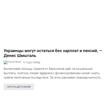
Украинцы могут остаться без зарплат и пенсий, —
Денис Шмыгаль
4 года назад
Финансовая помощь Украине от Евросоюза идёт на социальные
выплаты, поэтому любая задержка с финансированием может иметь
крайне негативные последствия. Об этом рассказал премьер-министр
Украины Денис Шмыгаль в интервью для Frankfurter Allgemeine Zeitung.
«Нам это нужно для того, чтобы наша финансовая система выжила….
ЧИТАТЬ ДЕТАЛЬНЕЕ