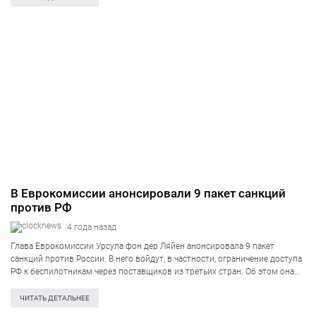
В Еврокомиссии анонсировали 9 пакет санкций
против РФ
4 года назад
Глава Еврокомиссии Урсула фон дер Ляйен анонсировала 9 пакет
санкций против России. В него войдут, в частности, ограничение доступа
РФ к беспилотникам через поставщиков из третьих стран. Об этом она
сообщила в Twitter. По словам президента Еврокомиссии, новый пакет
санкций против…
ЧИТАТЬ ДЕТАЛЬНЕЕ