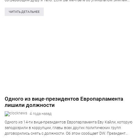
согревающим душу и тело. Если вы мечтаете об уникальном зимнем
отдыхе, где можно наслаждаться теплыми пляжами, культурными
богатствами и…
ЧИТАТЬ ДЕТАЛЬНЕЕ
Одного из вице-президентов Европарламента
лишили должности
4 года назад
Одного из 14-ти вице-президентов Европарламента Еву Кайли, которую
заподозрили в коррупции, главы всех других политических групп
договорились снять с должности. Об этом сообщает DW. Президент
Европарламента Роберта Метсола подтвердила «единогласное решение».