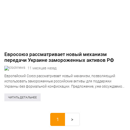
Евросоюз рассматривает новый механизм
передачи Украине замороженных активов РФ
11 месяцев назад
Европейский Союз рассматривает новый механизм, позволяющий
использовать замороженные российские активы для поддержки
Украины без формальной конфискации. Предложение, уже обсуждаемое
в ЕС, может стать юридически безопасным способом шансов дать Киеву
миллиарды евро в виде репарационных займов. ЕС ищет способ
ЧИТАТЬ ДЕТАЛЬНЕЕ
передать Украине…
1
>