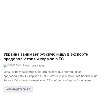
Украина занимает русскую нишу в экспорте
продовольствия и кормов в ЕС
9 месяцев назад
Украина превращается в одного из ведущих поставщиков
продовольствия и кормов в ЕС и частично уже замещает поставки из
России. Об этом в понедельник, 17 ноября, сообщило Суспільне со
ссылкой на заявление Совета Европейского союза. При этом в Совете
ЕС подчеркнули,…
ЧИТАТЬ ДЕТАЛЬНЕЕ