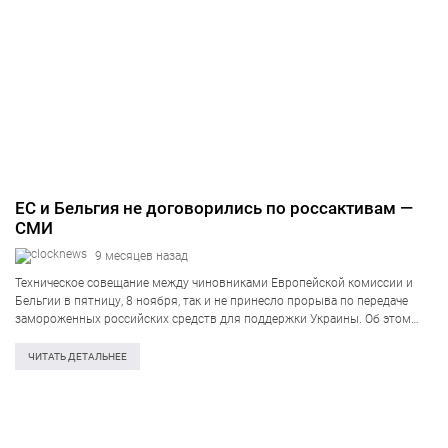
ЕС и Бельгия не договорились по россактивам —
СМИ
9 месяцев назад
Техническое совещание между чиновниками Европейской комиссии и
Бельгии в пятницу, 8 ноября, так и не принесло прорыва по передаче
замороженных российских средств для поддержки Украины. Об этом
передает Euronews, ссылаясь на источники. Официальный Брюссель
обеспокоен отсутствием иных предложений Европейской комиссии…
ЧИТАТЬ ДЕТАЛЬНЕЕ