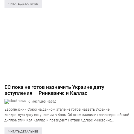
сообщает The Portugal News. Такое постановление приняли с целью
ЧИТАТЬ ДЕТАЛЬНЕЕ
сокращения…
ЕС пока не готов назначить Украине дату
вступления — Ринкевичс и Каллас
6 месяцев назад
Европейский Союз на данном этапе не готов назвать Украине
конкретную дату вступления в блок. Об этом заявили глава европейской
дипломатии Кая Каллас и президент Латвии Эдгарс Ринкевичс,
подчеркнув, что среди стран-членов пока нет консенсуса по срокам, а
процесс интеграции должен…
ЧИТАТЬ ДЕТАЛЬНЕЕ