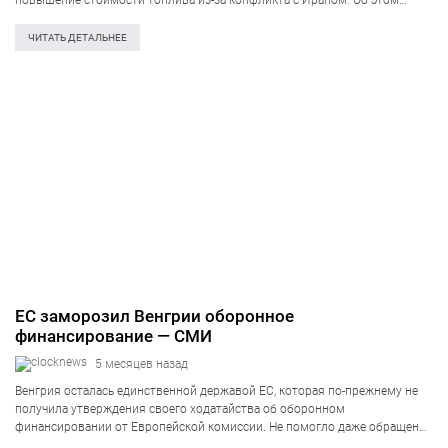
повышение стоимости топлива из-за конфликта с Ираном. Об этом
докладывается в послании министров Европейской комиссии, передает
Reuters в субботу, 4 апреля. «Это также пошлет…
ЧИТАТЬ ДЕТАЛЬНЕЕ
ЕС заморозил Венгрии оборонное
финансирование — СМИ
5 месяцев назад
Венгрия осталась единственной державой ЕС, которая по-прежнему не
получила утверждения своего ходатайства об оборонном
финансировании от Европейской комиссии. Не помогло даже обращение
с призывом ускорить вердикт. Об этом в среду, 25 марта, сообщает