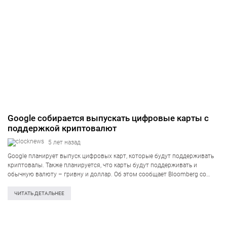
Google собирается выпускать цифровые карты с
поддержкой криптовалют
5 лет назад
Google планирует выпуск цифровых карт, которые будут поддерживать
криптовалы. Также планируется, что карты будут поддерживать и
обычную валюту – гривну и доллар. Об этом сообщает Bloomberg со
ссылкой за заявление коммерческого президента Google Билла Реди.
Компания Google решила запустить собственное блокчейн-направление,
ЧИТАТЬ ДЕТАЛЬНЕЕ
а…