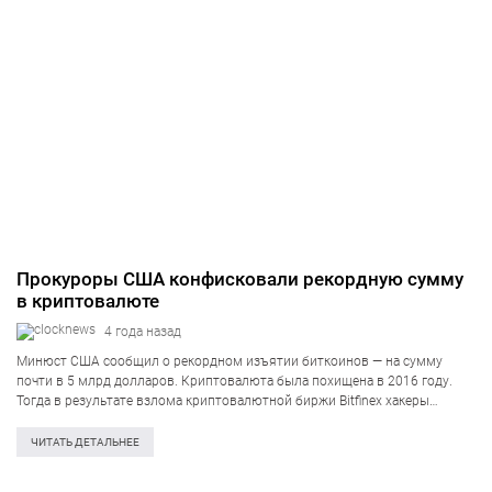
Прокуроры США конфисковали рекордную сумму
в криптовалюте
4 года назад
Минюст США сообщил о рекордном изъятии биткоинов — на сумму
почти в 5 млрд долларов. Криптовалюта была похищена в 2016 году.
Тогда в результате взлома криптовалютной биржи Bitfinex хакеры
присвоили 120 000 биткоинов. Об этом информирует BBC News, также
сообщается…
ЧИТАТЬ ДЕТАЛЬНЕЕ