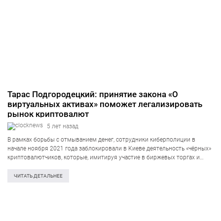
Тарас Подгородецкий: принятие закона «О
виртуальных активах» поможет легализировать
рынок криптовалют
5 лет назад
В рамках борьбы с отмыванием денег, сотрудники киберполиции в
начале ноября 2021 года заблокировали в Киеве деятельность «чёрных»
криптовалютчиков, которые, имитируя участие в биржевых торгах и
операциях с криптовалютой, на самом деле занимались отмыванием
денег через ничего не подозревающих граждан…
ЧИТАТЬ ДЕТАЛЬНЕЕ