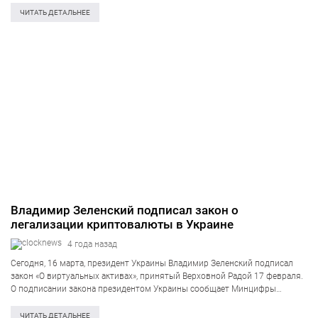
инициативы. «В проекте в хронологическом порядке будут собраны…
ЧИТАТЬ ДЕТАЛЬНЕЕ
Владимир Зеленский подписал закон о
легализации криптовалюты в Украине
4 года назад
Сегодня, 16 марта, президент Украины Владимир Зеленский подписал
закон «О виртуальных активах», принятый Верховной Радой 17 февраля.
О подписании закона президентом Украины сообщает Минцифры
страны. Этот закон создаёт условия для запуска в Украине легального
рынка виртуальных активов. Регулировать новый рынок…
ЧИТАТЬ ДЕТАЛЬНЕЕ