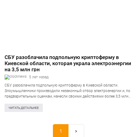
СБУ разоблачила подпольную криптоферму в
Киевской области, которая украла электроэнергии
на 3,5 млн грн
5 лет назад
СБУ разоблачила подпольную криптоферму в Киевской области.
Злоумышленники производили незаконный отбор электроэнергии и, по
предварительным оценкам, нанесли своими действиями более 3,5 млн
грн ущерба. Об этом информирует пресс-центр Службы безопасности
Украины. «Установлено, что противоправную деятельность
ЧИТАТЬ ДЕТАЛЬНЕЕ
организовали трое жителей Киевской области….
1
>