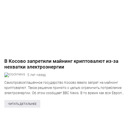
В Косово запретили майнинг криптовалют из-за
нехватки электроэнергии
5 лет назад
Самопровозглашённое государство Косово ввело запрет на майнинг
криптовалют. Такое решение принято с целью ограничить потребление
электроэнергии. Об этом сообщает BBC News. В то время как вся Европа
сталкивается с резким повышением цен, в Косово принудительно
отключают электричество из-за нехватки электроэнергии….
ЧИТАТЬ ДЕТАЛЬНЕЕ