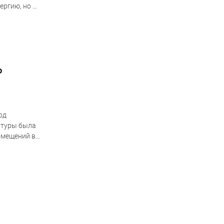
ергию, но и
ентр
ю
од
атуры была
омещений в
альной