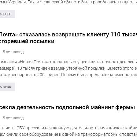
емы Украины. Так, в Черкасской области была разоблачена подпол
т. Для майнинга биткоинов дельцы совершали хищение электроэне
ных объёмах из…
АЛЬНЕЕ
Почта» отказалась возвращать клиенту 110 тыся
сгоревшей посылки
5 лет назад
омпания «Новая Почта» отказалась осуществлять возврат денежны
размере 110 тысяч гривен взамен утерянной посылки. Вместо этого 
 компенсировать 200 гривен. Почему была предложена именно та
умма, объяснили в самом почтовом операторе. Клиент по имени…
АЛЬНЕЕ
секла деятельность подпольной майнинг фермы
5 лет назад
алисты СБУ пресекли незаконную деятельность связанную с майни
ключили своё оборудование к одной из трансформаторных подста