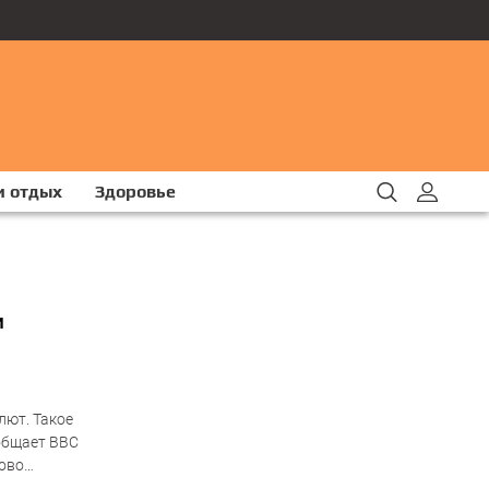
и отдых
Здоровье
и
лют. Такое
ообщает BBC
сово