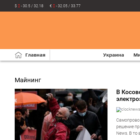
$
- 30.5 / 32.18
€
- 32.05 / 33.77
Главная
Украина
М
Майнинг
В Косов
электро
Самопровоз
решение пр
News. В то
принудител