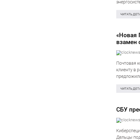
энергосист
криптовалю
промышлен
ЧИТАТЬ ДЕТ
«Новая 
взамен 
Почтовая к
клиенту в 
предложили
скромная с
ЧИТАТЬ ДЕТ
СБУ пре
Киберспеци
Дельцы под