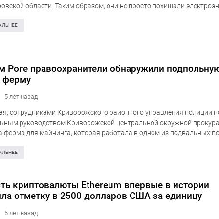
овской области. Таким образом, они не просто похищали электроэн
розу для критической инфраструктуры региона. Об этом сообщает ц
ций…
АЛЬНЕЕ
м Роге правоохранители обнаружили подпольну
 ферму
5 лет назад
мая, сотрудниками Криворожского районного управления полиции п
льным руководством Криворожской центральной окружной прокур
 ферма для майнинга, которая работала в одном из подвальных п
-Городском районе города. Об этом сообщает пресс-центр Национ
раины в Днепропетровской…
АЛЬНЕЕ
ть криптовалюты Ethereum впервые в истории
ла отметку в 2500 долларов США за единицу
5 лет назад