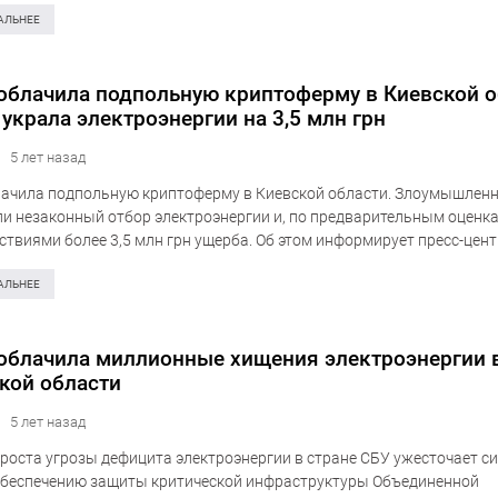
АЛЬНЕЕ
облачила подпольную криптоферму в Киевской о
 украла электроэнергии на 3,5 млн грн
5 лет назад
ачила подпольную криптоферму в Киевской области. Злоумышлен
и незаконный отбор электроэнергии и, по предварительным оценка
ствиями более 3,5 млн грн ущерба. Об этом информирует пресс-цен
ти Украины. «Установлено, что противоправную деятельность орг
ей Киевской области….
АЛЬНЕЕ
облачила миллионные хищения электроэнергии 
кой области
5 лет назад
 роста угрозы дефицита электроэнергии в стране СБУ ужесточает с
обеспечению защиты критической инфраструктуры Объединенной