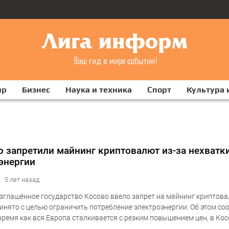
ир
Бизнес
Наука и техника
Спорт
Культура 
о запретили майнинг криптовалют из-за нехватк
энергии
5 лет назад
глашённое государство Косово ввело запрет на майнинг криптова
инято с целью ограничить потребление электроэнергии. Об этом с
 время как вся Европа сталкивается с резким повышением цен, в Ко
ьно отключают электричество из-за нехватки электроэнергии….