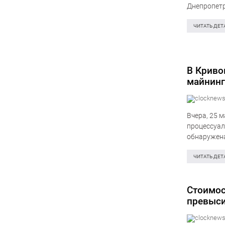
Днепропетр
создали уг
коммуника
ЧИТАТЬ ДЕТ
В Криво
майнинг
Вчера, 25 
процессуа
обнаружена
Центрально
полиции Ук
ЧИТАТЬ ДЕТ
Стоимос
превыси