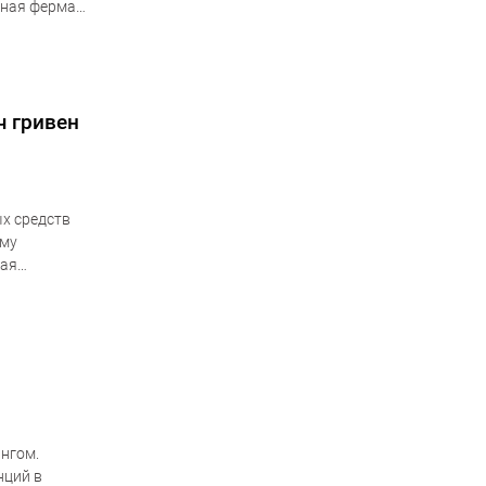
ьная ферма
ргии в
ч гривен
х средств
ему
кая
нгом.
нций в