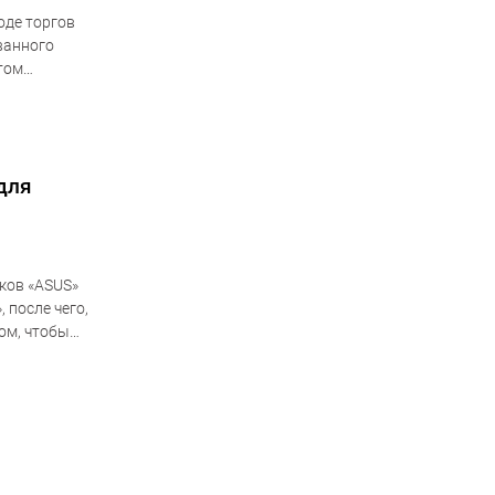
оде торгов
ванного
этом
для
ков «ASUS»
 после чего,
том, чтобы