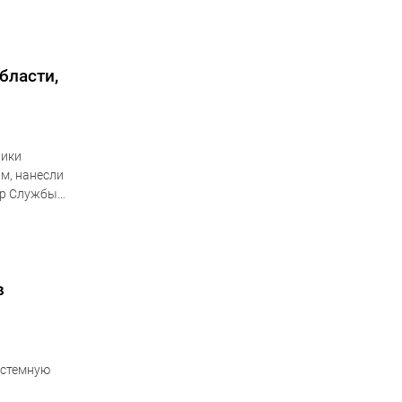
бласти,
ники
м, нанесли
тр Службы
анизовали
в
истемную