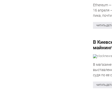
Ethereum —
16 апреля 
пика, почт
свидетельс
ЧИТАТЬ ДЕТ
В Киевс
майнинг
В магазине
выставленн
судя по ее 
узнать в…
ЧИТАТЬ ДЕТ