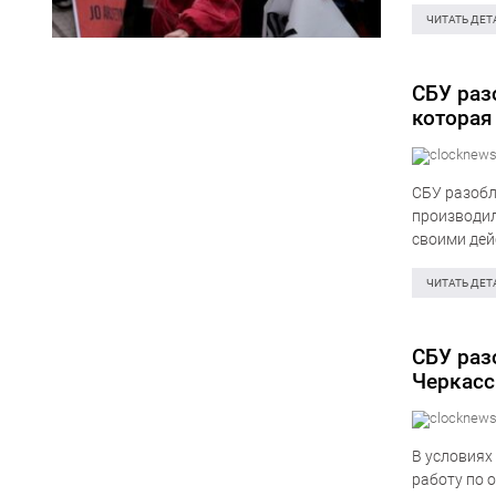
ЧИТАТЬ ДЕТ
СБУ раз
которая
СБУ разобл
производил
своими дей
безопаснос
трое жител
ЧИТАТЬ ДЕТ
СБУ раз
Черкасс
В условиях
работу по 