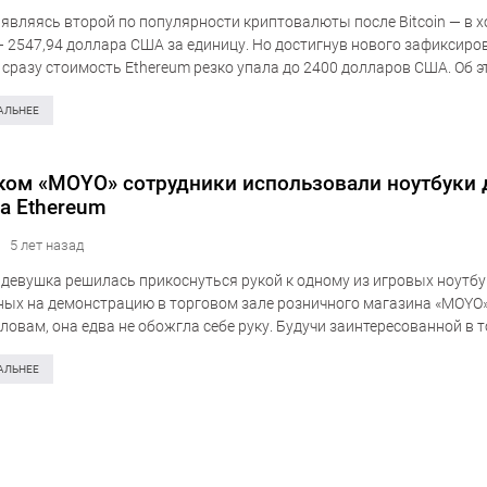
 являясь второй по популярности криптовалюты после Bitcoin — в х
— 2547,94 доллара США за единицу. Но достигнув нового зафиксиро
и сразу стоимость Ethereum резко упала до 2400 долларов США. Об 
твует статистика…
АЛЬНЕЕ
ком «MOYO» сотрудники использовали ноутбуки 
а Ethereum
5 лет назад
 девушка решилась прикоснуться рукой к одному из игровых ноутбу
ых на демонстрацию в торговом зале розничного магазина «MOYO»,
словам, она едва не обожгла себе руку. Будучи заинтересованной в 
АЛЬНЕЕ