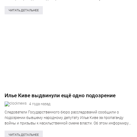
фотографию, на которой Виктор Медведчук или очень похожий на него
человек сидит на стуле в…
ЧИТАТЬ ДЕТАЛЬНЕЕ
Илье Киве выдвинули ещё одно подозрение
4 года назад
Следователи Государственного бюро расследований сообщили о
подозрении бывшему народному депутату Илье Киве за пропаганду
войны и призывы к насильственной смене власти. Об этом информирует
пресс-служба ГБР. Киву обвиняют в том, что он принял участие в одном
из пропагандистских шоу на…
ЧИТАТЬ ДЕТАЛЬНЕЕ