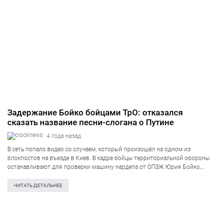
Задержание Бойко бойцами ТрО: отказался
сказать название песни-слогана о Путине
4 года назад
В сеть попало видео со случаем, который произошёл на одном из
блокпостов на въезде в Киев. В кадре бойцы территориальной обороны
останавливают для проверки машину нардепа от ОПЗЖ Юрия Бойко,
которого, как сообщают СМИ, «в Кремле хотят видеть новым премьер-
министром…
ЧИТАТЬ ДЕТАЛЬНЕЕ