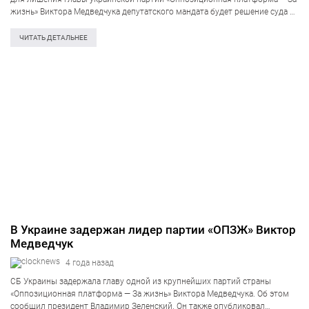
жизнь» Виктора Медведчука депутатского мандата будет решение суда о
его виновности. «В отношении Медведчука ведётся криминальное
производство и как только мы получим решение…
ЧИТАТЬ ДЕТАЛЬНЕЕ
В Украине задержан лидер партии «ОПЗЖ» Виктор
Медведчук
4 года назад
СБ Украины задержала главу одной из крупнейших партий страны
«Оппозиционная платформа — За жизнь» Виктора Медведчука. Об этом
сообщил президент Владимир Зеленский. Он также опубликовал