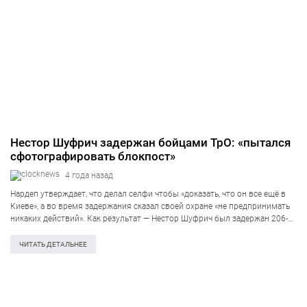
Нестор Шуфрич задержан бойцами ТрО: «пытался
сфотографировать блокпост»
4 года назад
Нардеп утверждает, что делал селфи чтобы «доказать, что он все ещё в
Киеве», а во время задержания сказал своей охране «не предпринимать
никаких действий». Как результат — Нестор Шуфрич был задержан 206-м
батальон территориальной обороны за попытку сфотографировать
блокпост. Об…
ЧИТАТЬ ДЕТАЛЬНЕЕ