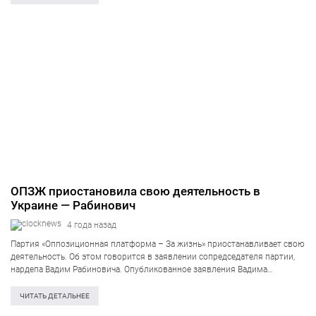
ОПЗЖ приостановила свою деятельность в
Украине — Рабинович
4 года назад
Партия «Оппозиционная платформа – За жизнь» приостанавливает свою
деятельность. Об этом говорится в заявлении сопредседателя партии,
нардепа Вадим Рабиновича. Опубликованное заявления Вадима
Рабиновича появилось на официальной интернет-платформе ОПЗЖ. «Мы
всегда говорили о мире. Партия строилась, как партия мира! Но сейчас
ЧИТАТЬ ДЕТАЛЬНЕЕ
мира…