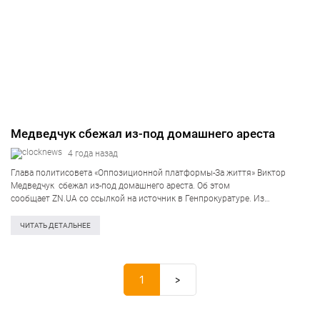
Медведчук сбежал из-под домашнего ареста
4 года назад
Глава политисовета «Оппозиционной платформы-За життя» Виктор
Медведчук сбежал из-под домашнего ареста. Об этом
сообщает ZN.UA со ссылкой на источник в Генпрокуратуре. Из
предоставленных данных источникам известно, что вчера
Генпрокоратура поручила сотрудникам Нацполиции проверить наличие
ЧИТАТЬ ДЕТАЛЬНЕЕ
Виктора Медведчука по адресу, где он должен находится…
1
>