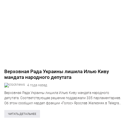
Верховная Рада Украины лишила Илью Киву
мандата народного депутата
4 года назад
Верховная Рада Украины лишила Илью Киву мандата народного
депутата. Соответствующее решение поддержали 335 парламентариев.
Об этом сообщил нардеп фракции «Голос» Ярослав Железняк в Telegram.
В сообщении указано, что в парламент поступило заявление Кивы о его
добровольной сборке мандата и сегодня…
ЧИТАТЬ ДЕТАЛЬНЕЕ