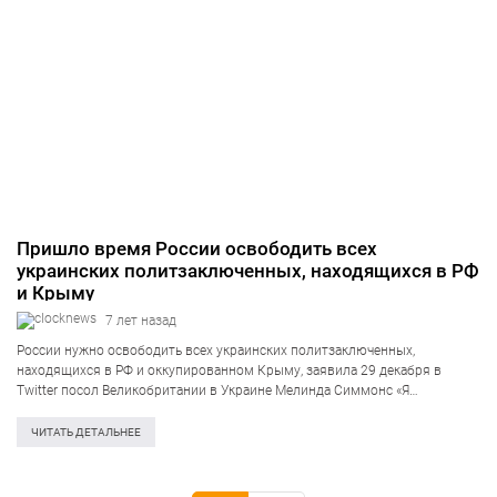
Пришло время России освободить всех
украинских политзаключенных, находящихся в РФ
и Крыму
7 лет назад
России нужно освободить всех украинских политзаключенных,
находящихся в РФ и оккупированном Крыму, заявила 29 декабря в
Twitter посол Великобритании в Украине Мелинда Симмонс «Я
приветствую долгожданное возвращение украинцев, находившихся в
заключении в не контролируемых правительством районах. Президенту
ЧИТАТЬ ДЕТАЛЬНЕЕ
Владимиру Зеленскому пришлось принять трудное…