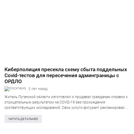
Киберполиция пресекла схему сбыта поддельных
Covid-тестов для пересечения админграницы с
ОРДЛО
5 лет назад
Житель Луганской области изготовлял и продавал гражданам справки с
отрицательным результатом на COVID-19 без прохождения
соответствующих исследований. Свои услуги фигурант рекламировал в
Интернете, а передавал поддельную документацию заказчикам на
неподконтрольной территории. Об этом сообщает пресс-служба
ЧИТАТЬ ДЕТАЛЬНЕЕ
Национальной полиции Украины. «59-летний мужчина…