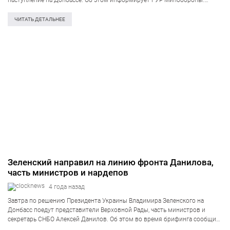
наступление на Донбассе. Об этом информирует ГУР Минобороны.
«Противник заканчивает перегруппировку войск. Все батальонно-
тактические группы, которые до сих пор были сосредоточены на
ЧИТАТЬ ДЕТАЛЬНЕЕ
территории Беларуси, возле наших северных…
Зеленский направил на линию фронта Данилова,
часть министров и нардепов
4 года назад
Завтра по решению Президента Украины Владимира Зеленского на
Донбасс поедут представители Верховной Рады, часть министров и
секретарь СНБО Алексей Данилов. Об этом во время брифинга сообщил
Данилов. «Президент принял решение и завтра и линию фронта