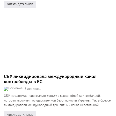
отправятся представители Верховной Рады, часть…
ЧИТАТЬ ДЕТАЛЬНЕЕ
СБУ ликвидировала международный канал
контрабанды в ЕС
5 лет назад
СБУ продолжает системную борьбу с масштабной контрабандой,
которая угрожает государственной безопасности Украины. Так, в Одессе
ликвидировали международный транзитный канал нелегальной
переправки оптовых партий табачных изделий на территорию
Европейского Союза. Среди организаторов трафика — «спонсоры»
ЧИТАТЬ ДЕТАЛЬНЕЕ