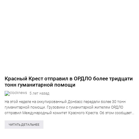
Красный Крест отправил в ОРДЛО более тридцати
тонн гуманитарной помощи
5 лет назад
На этой неделе на оккупированный Донбасс передали более 30 тонн
гуманитарной помощи. Грузовики с гуманитаркой жителям ОРДЛО
отправил Международный комитет Красного Креста. Об этом сообщает
пресс-служба Государственной пограничной службы Украины в
Facebook. Из семи открытых КПВВ полноценный пропуск
ЧИТАТЬ ДЕТАЛЬНЕЕ
осуществляется только…