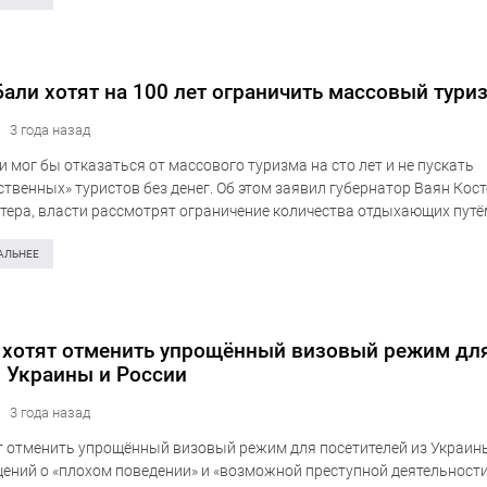
Бали хотят на 100 лет ограничить массовый тури
3 года назад
и мог бы отказаться от массового туризма на сто лет и не пускать
ственных» туристов без денег. Об этом заявил губернатор Ваян Кост
тера, власти рассмотрят ограничение количества отдыхающих путё
от, при которой иностранцы должны…
АЛЬНЕЕ
 хотят отменить упрощённый визовый режим дл
 Украины и России
3 года назад
 отменить упрощённый визовый режим для посетителей из Украин
щений о «плохом поведении» и «возможной преступной деятельност