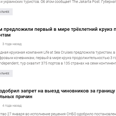
и украинских туристов. Об этом сообщает The Jakarta Post. Губерна
р предложил Министерству иностранных дел и…
АЛЬНЕЕ
м предложили первый в мире трёхлетний круиз 
нтам
3 года назад
ная круизная компания Life at Sea Cruises предложила туристам, в
фровым кочевникам, первый в мире круиз продолжительностью 3 го
ndependent, тур охватит 375 портов в 135 странах на семи континен
огут посетить 13 из…
АЛЬНЕЕ
одобрил запрет на выезд чиновников за границу
льных причин
4 года назад
тво 27 января во исполнение решения СНБО одобрило постановлен