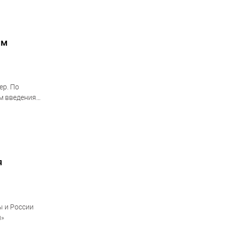
зм
ер. По
м введения
я
ы и России
и»