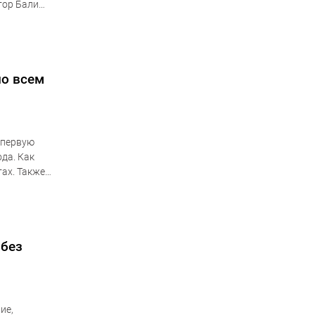
тор Бали
по всем
 первую
да. Как
тах. Также
 без
ие,