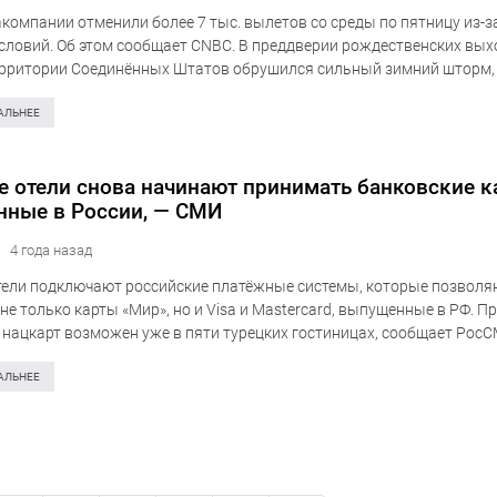
компании отменили более 7 тыс. вылетов со среды по пятницу из-
словий. Об этом сообщает CNBC. В преддверии рождественских вых
рритории Соединённых Штатов обрушился сильный зимний шторм,
ный ветер, холод и снег….
АЛЬНЕЕ
е отели снова начинают принимать банковские к
ные в России, — СМИ
4 года назад
тели подключают российские платёжные системы, которые позволя
не только карты «Мир», но и Visa и Mastercard, выпущенные в РФ. П
 нацкарт возможен уже в пяти турецких гостиницах, сообщает Рос
 источники. В Papillon Zeugma…
АЛЬНЕЕ