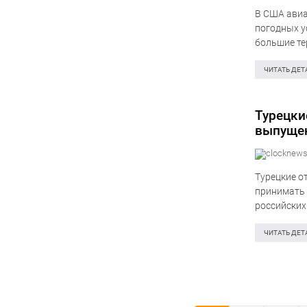
В США авиа
погодных у
большие те
принёс силь
ЧИТАТЬ ДЕТ
Турецки
выпущен
Турецкие о
принимать 
российских
ссылкой на
ЧИТАТЬ ДЕТ