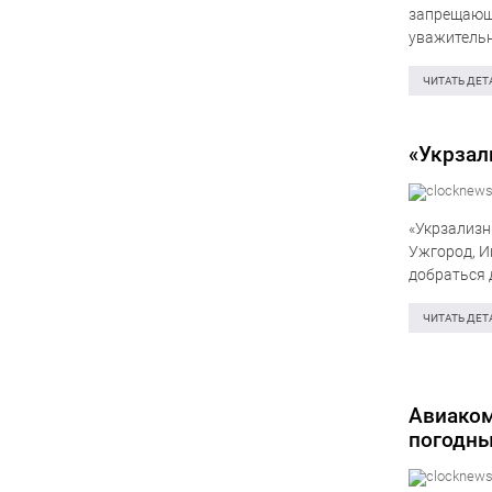
запрещающе
уважительн
Денис Шмыг
которое за
ЧИТАТЬ ДЕТ
«Укрзал
«Укрзализн
Ужгород, И
добраться 
Teleram. «
ЧИТАТЬ ДЕТ
Авиаком
погодны