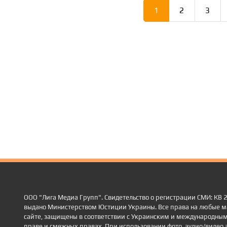
1
2
3
ООО "Лига Медиа Групп". Свидетельство о регистрации СМИ: КВ
выдано Министерством Юстиции Украины. Все права на любые м
сайте, защищены в соответствии с Украинским и международным
праве и смежных правах. При использовании фото, аудио/видео 