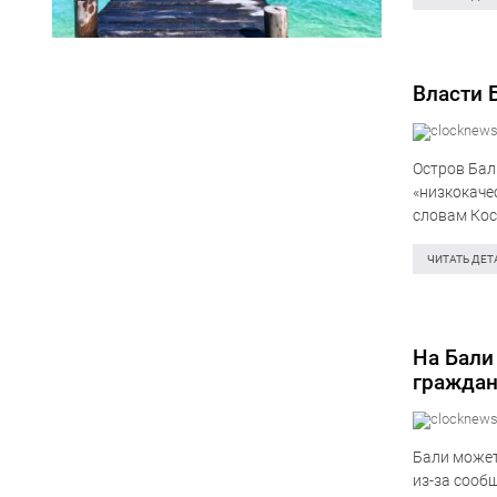
Власти 
Остров Бал
«низкокаче
словам Кос
системы кв
ЧИТАТЬ ДЕТ
На Бали
граждан
Бали может
из-за сооб