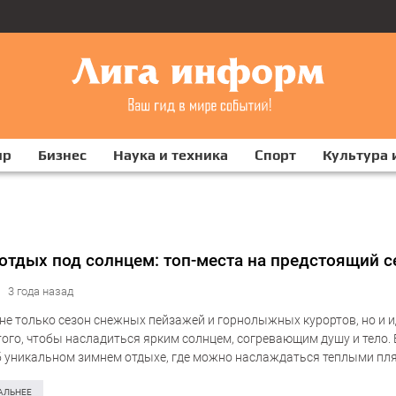
ир
Бизнес
Наука и техника
Спорт
Культура 
отдых под солнцем: топ-места на предстоящий с
3 года назад
 не только сезон снежных пейзажей и горнолыжных курортов, но и 
того, чтобы насладиться ярким солнцем, согревающим душу и тело.
б уникальном зимнем отдыхе, где можно наслаждаться теплыми пл
и богатствами и…
АЛЬНЕЕ