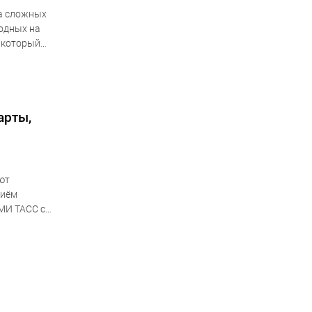
за сложных
одных на
 который
арты,
ют
риём
СМИ ТАСС со