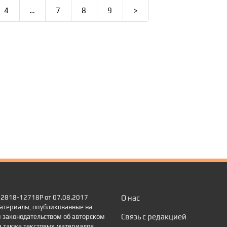
4
…
7
8
9
>
 22818-12718Р от 07.08.2017
О нас
атериалы, опубликованные на
Связь с редакцией
 законодательством об авторском
а также текстовых материалов