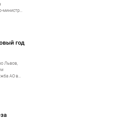
з
р-министр
ановление,
овый год
во Львов,
ам
ужба АО в
-за