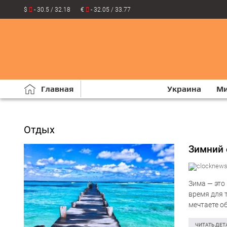
$
- 30.5 / 32.18
€
- 32.05 / 33.77
Главная
Украина
М
Отдых
Зимний 
Зима — это
время для 
мечтаете о
культурным
ЧИТАТЬ ДЕТ