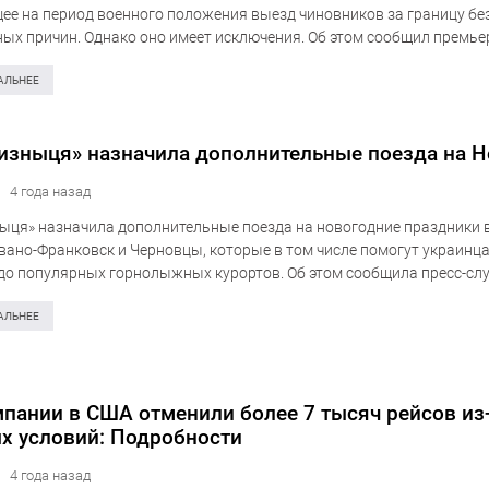
е на период военного положения выезд чиновников за границу бе
ых причин. Однако оно имеет исключения. Об этом сообщил премье
аль. «Во исполнение решения СНБО Правительство одобрило пост
прещает на…
АЛЬНЕЕ
изныця» назначила дополнительные поезда на Н
4 года назад
ыця» назначила дополнительные поезда на новогодние праздники 
вано-Франковск и Черновцы, которые в том числе помогут украинц
до популярных горнолыжных курортов. Об этом сообщила пресс-сл
Мы видим, что нужно больше вагонов в карпатском направлении со…
АЛЬНЕЕ
пании в США отменили более 7 тысяч рейсов из
х условий: Подробности
4 года назад