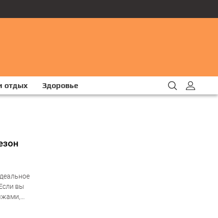
и отдых
Здоровье
езон
идеальное
 Если вы
яжами,