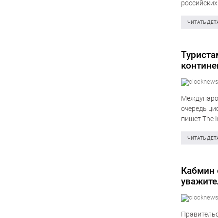
российских 
Ваян Косте
ЧИТАТЬ ДЕТ
Туриста
контине
Международ
очередь ци
пишет The I
туристы см
ЧИТАТЬ ДЕТ
Кабмин 
уважите
Правительс