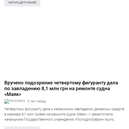
мера пресечения — 60 суток содержания…
ЧИТАТЬ ДЕТАЛЬНЕЕ
Вручено подозрение четвертому фигуранту дела
по завладению 8,1 млн грн на ремонте судна
«Маяк»
5 лет назад
Четвертому фигуранту дела о незаконном завладении денежных средств
в размере 8,1 млн гривен на ремонте судна «Маяк» — заместителю
начальника Государственного учреждения «Госгидрография» было
вручено подозрение. Об этом сообщает пресс-служба прокуратуры