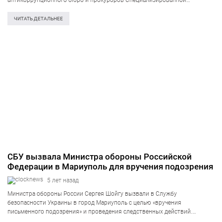
антикоррупционного бюро и прокуроров Специализированной
антикоррупционной прокуратуры по делу о завладении землей в Одессе.
Об этом Венедиктова написала в Facebook. «Информирую общество о
ЧИТАТЬ ДЕТАЛЬНЕЕ
том, что подписала…
СБУ вызвала Министра обороны Российской
Федерации в Мариуполь для вручения подозрения
5 лет назад
Министра обороны России Сергея Шойгу вызвали в Службу
безопасности Украины в город Мариуполь с целью «вручения
письменного подозрения» и проведения следственных действий.
Украинские спецслужбы заподозрили российского деятеля в создании