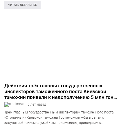
непредусмотренных законом военизированных вооружённых
ЧИТАТЬ ДЕТАЛЬНЕЕ
формирований. Об этом информирует издание «Главком» со…
Действия трёх главных государственных
инспекторов таможенного поста Киевской
таможни привели к недополучению 5 млн грн
налогов
5 лет назад
Трём главным государственным инспекторам таможенного поста
«Столичный» Киевской таможни Гостаможслужбы в связи с
злоупотреблением служебным положением, приведшим к
недополучению государственным бюджетом 5 миллионов гривен