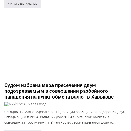
налогов, сообщено о подозрении. Об этом сообщает пресс-центр
ЧИТАТЬ ДЕТАЛЬНЕЕ
Государственного бюро расследований. Сообщается, что по данным
следствия,…
Судом избрана мера пресечения двум
подозреваемым в совершении разбойного
нападения на пункт обмена валют в Харькове
5 лет назад
Сегодня, 17 мая, следователи Нацполиции сообщили о подозрении двум
нападающим в лице 33-летних уроженцев Луганской области в
совершении преступления. В частности, рассматривается дело о
разбойном нападении на пункт обмена валют в Харькове. Судом избрана