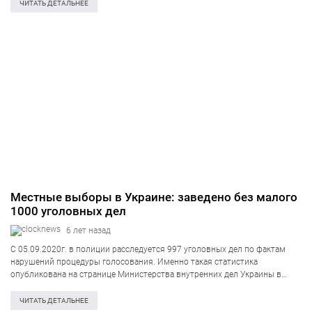
Киева. Чиновники государственной компании вступили в сговор с
ЧИТАТЬ ДЕТАЛЬНЕЕ
подрядчиком….
Местные выборы в Украине: заведено без малого
1000 уголовных дел
6 лет назад
С 05.09.2020г. в полиции расследуется 997 уголовных дел по фактам
нарушений процедуры голосования. Именно такая статистика
опубликована на странице Министерства внутренних дел Украины в
Facebook. По состоянию на сегодняшний день в органы поступило
15 615 заявлений с сообщениями, в которых люди…
ЧИТАТЬ ДЕТАЛЬНЕЕ