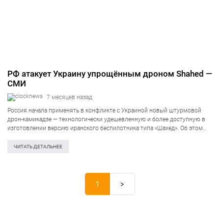
РФ атакует Украину упрощённым дроном Shahed —
СМИ
7 месяцев назад
Россия начала применять в конфликте с Украиной новый штурмовой
дрон-камикадзе — технологически удешевленную и более доступную в
изготовлении версию иранского беспилотника типа «Шахед». Об этом
информирует Der Spiegel со ссылкой на военных экспертов. Речь идет о
модели Shahed-107, которую Иран…
ЧИТАТЬ ДЕТАЛЬНЕЕ
1
>