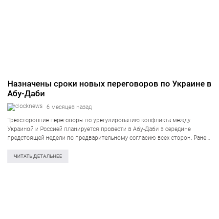
Назначены сроки новых переговоров по Украине в
Абу-Даби
6 месяцев назад
Трёхсторонние переговоры по урегулированию конфликта между
Украиной и Россией планируется провести в Абу-Даби в середине
предстоящей недели по предварительному согласию всех сторон. Ранее
их дата была перенесена, однако причина неизвестна. Об этом сообщают
российские СМИ со ссылкой на источники. «Переговоры…
ЧИТАТЬ ДЕТАЛЬНЕЕ