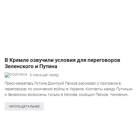
В Кремле озвучили условия для переговоров
Зеленского и Путина
6 месяцев назад
Пресс-секретарь Путина Дмитрий Песков рассказал о прогрессе в
переговорах по окончанию войны в Украине. Контакты между Путиным
и Зеленским возможны только в Москве, сообщил Песков. Чиновник
отметил, что Россия сохраняет свою позицию: если Зеленский хочет
переговоров с Путиным, они должны…
ЧИТАТЬ ДЕТАЛЬНЕЕ