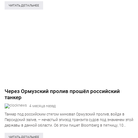
ссылаясь на два анонимных источника в отрасли. Согласно данным…
ЧИТАТЬ ДЕТАЛЬНЕЕ
Через Ормузский пролив прошёл российский
танкер
4 месяца назад
Танкер под российским стягом миновал Ормузский пролив, войдя в
Персидский залив, — нечастый эпизод транзита судов под знаменем этой
державы в данной области. Об этом пишет Bloomberg в пятницу, 10
апреля. Речь идет о танкере Arhimeda, созданном в 2000 году,…
ЧИТАТЬ ДЕТАЛЬНЕЕ