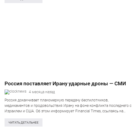
Россия поставляет Ирану ударные дроны — СМИ
4 месяца назад
Россия доканчивает планомерную передачу беспилотников,
медикаментов и продовольствия Ирану на фоне конфликта последнего с
Израилем и США. Об этом информирует Financial Times, ссылаясь на
доклады западных разведок и официальных представителей.
Высокопоставленные чиновники из Тегерана и Москвы начали скрытно
ЧИТАТЬ ДЕТАЛЬНЕЕ
обсуждать отгрузки…