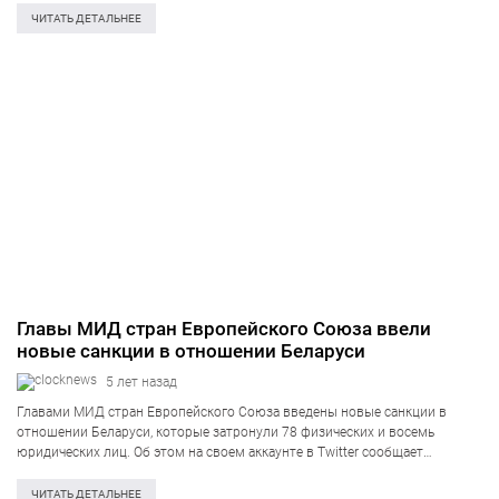
Джейк Салливан в эфире телеканалу CNN. «Вопрос в…
ЧИТАТЬ ДЕТАЛЬНЕЕ
Главы МИД стран Европейского Союза ввели
новые санкции в отношении Беларуси
5 лет назад
Главами МИД стран Европейского Союза введены новые санкции в
отношении Беларуси, которые затронули 78 физических и восемь
юридических лиц. Об этом на своем аккаунте в Twitter сообщает
журналист Рикард Йозвяк, деятельность которого направлена на
освещение темы политики ЕС в отношении…
ЧИТАТЬ ДЕТАЛЬНЕЕ