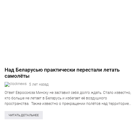
Над Беларусью практически перестали летать
самолёты
5 лет назад
Ответ Евросоюза Минску не заставил себя долго ждать. Стало известно,
кто больше не летает в Беларусь и избегает её воздушного
пространства. Также известно о прекращении полётов над территорией
Беларуси и закрытии неба над Европой для Белорусской авиакомпании
«Belavia». На Telegram-канале…
ЧИТАТЬ ДЕТАЛЬНЕЕ