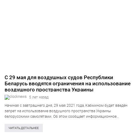
С 29 мая для воздушных судов Республики
Беларусь вводятся ограничения на использование
воздушного пространства Украины
5 лет назад
Начиная с завтрашнего дня, 29 мая 2021 года, Кабмином будет введён
запрет на использование воздушного пространства Украины
белорусскими самолётами. Об этом сообщает информационное
агентство ITC.UA со ссылкой на источник в правительстве. «Воздушные
санкции» в отношении белорусских авиакомпаний является
ЧИТАТЬ ДЕТАЛЬНЕЕ
необходимыми шагами…