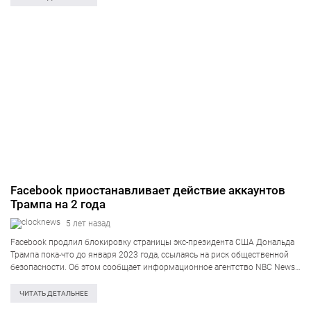
Facebook приостанавливает действие аккаунтов
Трампа на 2 года
5 лет назад
Facebook продлил блокировку страницы экс-президента США Дональда
Трампа пока-что до января 2023 года, ссылаясь на риск общественной
безопасности. Об этом сообщает информационное агентство NBC News
со ссылкой на заявление от лица представителей Facebook. Сообщается,
что первоначальное решение было принято после…
ЧИТАТЬ ДЕТАЛЬНЕЕ