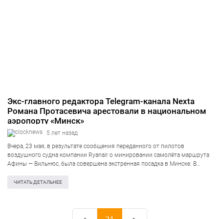
Экс-главного редактора Telegram-канала Nexta
Романа Протасевича арестовали в национальном
аэропорту «Минск»
5 лет назад
Вчера, 23 мая, в результате сообщения переданного от пилотов
воздушного судна компании Ryanair о минировании самолёта маршрута
Афины — Вильнюс, была совершена экстренная посадка в Минске. В
сторону аэропорта направляются 6 пожарных машин с мигалками,
микроавтобусы ЦОУ и скорая, после…
ЧИТАТЬ ДЕТАЛЬНЕЕ