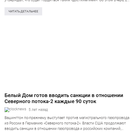
утверждал, что будет гордиться таким «достижением». Об этом вчера, 23
июня, сообщил пресс-центр Минкульта. Государственным органом в
лице Министерства культуры и…
ЧИТАТЬ ДЕТАЛЬНЕЕ
Белый Дом готов вводить санкции в отношении
Северного потока-2 каждые 90 суток
5 лет назад
Вашингтон по-прежнему выступает против магистрального газопровода
из России в Германию «Северного потока-2». Власти США продолжают
вводить санкции в отношении газопровода и российских компаний,
участвующих в проектах. Об этом заявил советник президента США