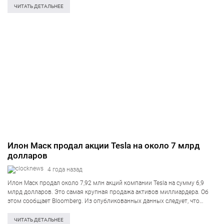
источники. Количество зарегистрированных аккумуляторных
ЧИТАТЬ ДЕТАЛЬНЕЕ
электромобилей Tesla…
Илон Маск продал акции Tesla на около 7 млрд
долларов
4 года назад
Илон Маск продал около 7,92 млн акций компании Tesla на сумму 6,9
млрд долларов. Это самая крупная продажа активов миллиардера. Об
этом сообщает Bloomberg. Из опубликованных данных следует, что
основатель и гендиректор Tesla c пятницы, 5 августа, по вторник, 9
августа,…
ЧИТАТЬ ДЕТАЛЬНЕЕ