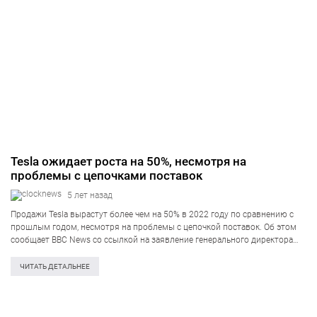
Tesla ожидает роста на 50%, несмотря на
проблемы с цепочками поставок
5 лет назад
Продажи Tesla вырастут более чем на 50% в 2022 году по сравнению с
прошлым годом, несмотря на проблемы с цепочкой поставок. Об этом
сообщает BBC News со ссылкой на заявление генерального директора
Tesla Илона Маска. Производитель электромобилей сообщил о
рекордной…
ЧИТАТЬ ДЕТАЛЬНЕЕ