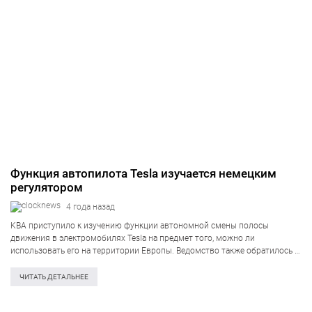
Функция автопилота Tesla изучается немецким
регулятором
4 года назад
KBA приступило к изучению функции автономной смены полосы
движения в электромобилях Tesla на предмет того, можно ли
использовать его на территории Европы. Ведомство также обратилось к
профильному транспортному агентству Нидерландов, поскольку именно
оно отвечает за европейскую сертификацию Tesla. Регулятор оценивает…
ЧИТАТЬ ДЕТАЛЬНЕЕ