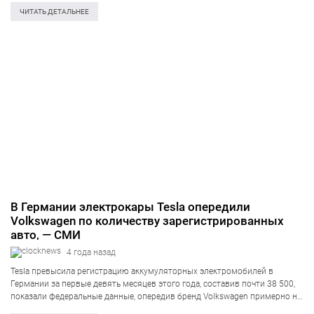
долларов на…
ЧИТАТЬ ДЕТАЛЬНЕЕ
В Германии электрокары Tesla опередили
Volkswagen по количеству зарегистрированных
авто, — СМИ
4 года назад
Tesla превысила регистрацию аккумуляторных электромобилей в
Германии за первые девять месяцев этого года, составив почти 38 500,
показали федеральные данные, опередив бренд Volkswagen примерно на
6000 автомобилей. Об этом сообщает агентство Reuters со ссылкой на