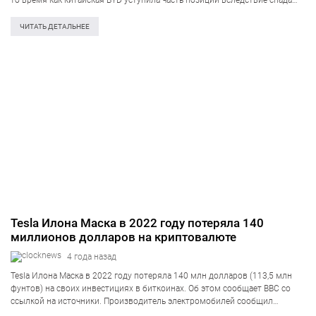
то время как китайская BYD уступила часть позиций вследствие спада
продаж на домашнем рынке. Об этом говорят сведения Counterpoint
Research. В…
ЧИТАТЬ ДЕТАЛЬНЕЕ
Tesla Илона Маска в 2022 году потеряла 140
миллионов долларов на криптовалюте
4 года назад
Tesla Илона Маска в 2022 году потеряла 140 млн долларов (113,5 млн
фунтов) на своих инвестициях в биткоинах. Об этом сообщает BBC со
ссылкой на источники. Производитель электромобилей сообщил
регулирующему органу США, что в целом потерял 204 миллиона