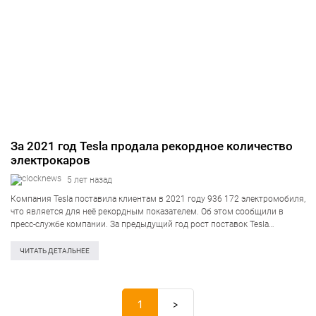
За 2021 год Tesla продала рекордное количество
электрокаров
5 лет назад
Компания Tesla поставила клиентам в 2021 году 936 172 электромобиля,
что является для неё рекордным показателем. Об этом сообщили в
пресс-службе компании. За предыдущий год рост поставок Tesla
составил 87%. При этом почти треть машин (308 600 единиц) были
проданы в конце…
ЧИТАТЬ ДЕТАЛЬНЕЕ
1
>