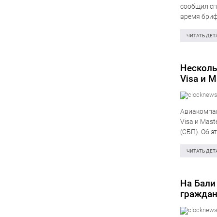
сообщил сп
время бриф
этого года
ЧИТАТЬ ДЕТ
Несколь
Visa и M
Авиакомпан
Visa и Mas
(СБП). Об 
Ближнего В
ЧИТАТЬ ДЕТ
На Бали
граждан