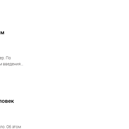
зм
ер. По
м введения
ловек
ло. Об этом