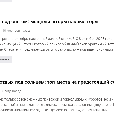
 под снегом: мощный шторм накрыл горы
10 месяцев назад
третили октябрь настоящей зимней стихией. С 8 октября 2025 года
рыл мощный шторм, который принес обильный снег, ураганный вете
е. Спасатели предупреждают: в горах опасно — повышен риск лави
тропередач. В Карпатах…
АЛЬНЕЕ
отдых под солнцем: топ-места на предстоящий с
3 года назад
 не только сезон снежных пейзажей и горнолыжных курортов, но и 
того, чтобы насладиться ярким солнцем, согревающим душу и тело.
б уникальном зимнем отдыхе, где можно наслаждаться теплыми пл