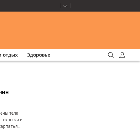
UA
и отдых
Здоровье
чин
дены тела
орожными и
карпатья,