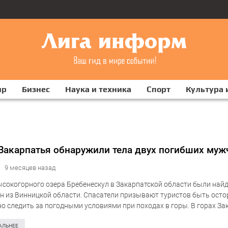
ир
Бизнес
Наука и техника
Спорт
Культура 
 Закарпатья обнаружили тела двух погибших муж
9 месяцев назад
ысокогорного озера Бребенескул в Закарпатской области были най
н из Винницкой области. Спасатели призывают туристов быть ост
о следить за погодными условиями при походах в горы. В горах За
 от озера Бребенескул, спасатели обнаружили…
АЛЬНЕЕ