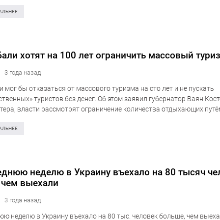
и богатствами и…
АЛЬНЕЕ
Бали хотят на 100 лет ограничить массовый тури
3 года назад
и мог бы отказаться от массового туризма на сто лет и не пускать
ственных» туристов без денег. Об этом заявил губернатор Ваян Кост
тера, власти рассмотрят ограничение количества отдыхающих путё
от, при которой иностранцы должны…
АЛЬНЕЕ
еднюю неделю в Украину въехало на 80 тысяч че
 чем выехали
3 года назад
юю неделю в Украину въехало на 80 тыс. человек больше, чем выеха