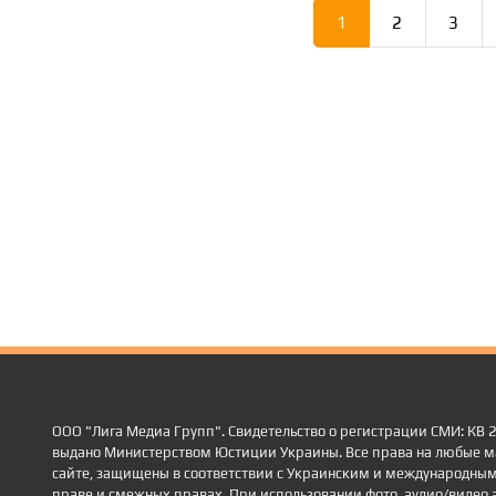
1
2
3
ООО "Лига Медиа Групп". Свидетельство о регистрации СМИ: КВ
выдано Министерством Юстиции Украины. Все права на любые м
сайте, защищены в соответствии с Украинским и международным
праве и смежных правах. При использовании фото, аудио/видео 