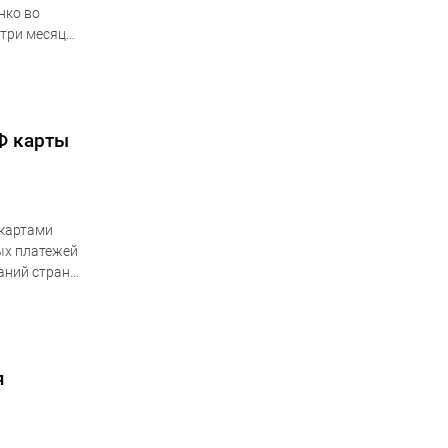
нко во
 три месяца
Ф карты
 картами
ых платежей
аний стран
я