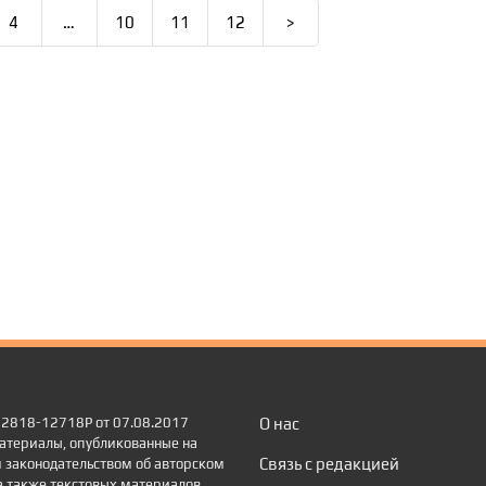
4
…
10
11
12
>
 22818-12718Р от 07.08.2017
О нас
атериалы, опубликованные на
Связь с редакцией
 законодательством об авторском
а также текстовых материалов