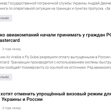
икер Государственной пограничной службы Украины Андрей Демче
инга по оперативной ситуации на границах и пунктах пропуска. «За
 общий…
АЛЬНЕЕ
ко авиакомпаний начали принимать у граждан Р
astercard
3 года назад
ии Air Arabia и Fly Dubai разрешили оплату выпущенными в России
tercard. Транзакции производятся с использованием системы быстр
этом сообщает Коммерсантъ со ссылкой на источники. Ряд авиакомп
остока наладили приём Visa и MasterCard,…
АЛЬНЕЕ
 хотят отменить упрощённый визовый режим дл
 Украины и России
3 года назад