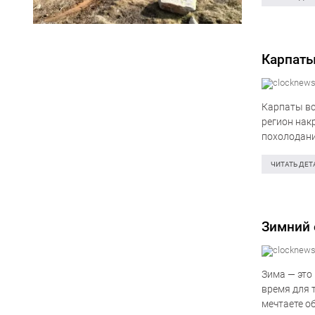
Карпаты
Карпаты вс
регион нак
похолодани
линий элек
ЧИТАТЬ ДЕТ
Зимний 
Зима — это
время для 
мечтаете о