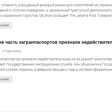
 отменить упрощённый визовый режим для посетителей из Украин
щений о «плохом поведении» и «возможной преступной деятельност
и украинских туристов. Об этом сообщает The Jakarta Post. Губерна
р предложил Министерству иностранных дел и…
АЛЬНЕЕ
не часть загранпаспортов признали недействит
3 года назад
анпаспортов признали недействительными из-за разной транслитер
ает Государственная миграционная служба. Как объяснили в Госу
ой службе Украины, в феврале текущего года в системе оформлени
ских паспортных документов произошло обновление программног
я. Соответственно в случае различной транслитерации в паспорте 
АЛЬНЕЕ