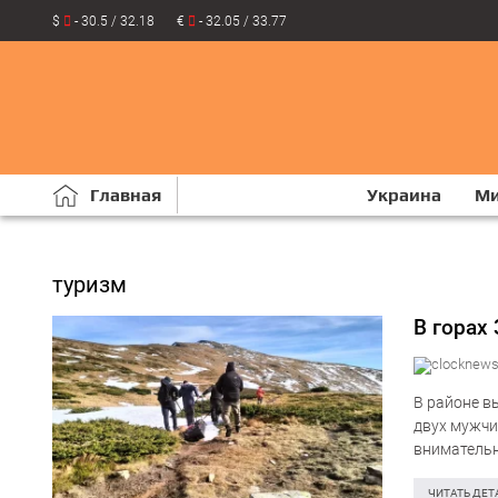
$
- 30.5 / 32.18
€
- 32.05 / 33.77
Главная
Украина
М
туризм
В горах
В районе в
двух мужчи
внимательн
неподалёку
ЧИТАТЬ ДЕТ