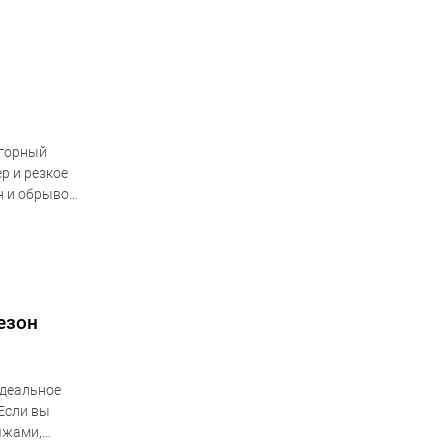
 горный
р и резкое
н и обрывов
езон
идеальное
 Если вы
яжами,