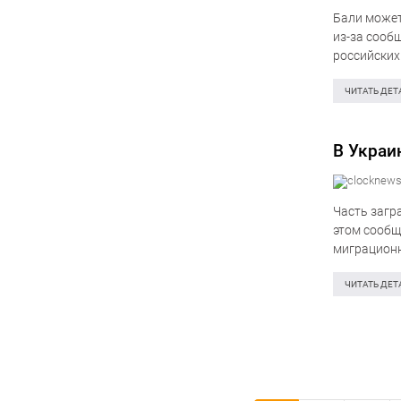
Бали может
из-за сооб
российских 
Ваян Косте
ЧИТАТЬ ДЕТ
В Украи
Часть загр
этом сообщ
миграционн
биометриче
обеспечени
ЧИТАТЬ ДЕТ
за…