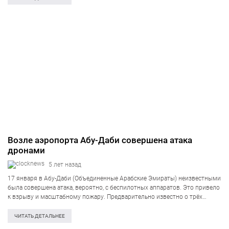
Возле аэропорта Абу-Даби совершена атака
дронами
5 лет назад
17 января в Абу-Даби (Объединенные Арабские Эмираты) неизвестными
была совершена атака, вероятно, с беспилотных аппаратов. Это привело
к взрыву и масштабному пожару. Предварительно известно о трёх
погибших и шести раненых. Об этом сообщает Associated Press. Три
человека погибли и шесть…
ЧИТАТЬ ДЕТАЛЬНЕЕ