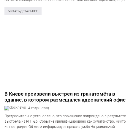
Об этом сообщает глава Львовской областной военной администрации
Максим Козицкий в Telegram. В ночь на 1 апреля в одном из населённых
пунктов Львовской произвели контролируемый…
ЧИТАТЬ ДЕТАЛЬНЕЕ
В Киеве произвели выстрел из гранатомёта в
здание, в котором размещался адвокатский офис
4 года назад
Предварительно установлено, что помещение повреждено в результате
выстрела из РПГ-26. Событие квалифицировано как хулиганство. Никто
не пострадал. Об этом информирует пресс-служба Национальной
полиции Украины. «Сегодня ночью в полицию Киева поступила