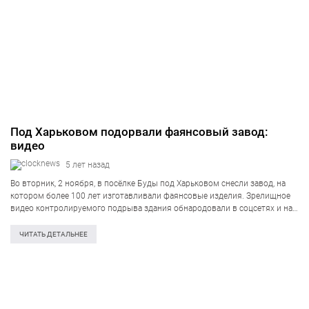
Под Харьковом подорвали фаянсовый завод:
видео
5 лет назад
Во вторник, 2 ноября, в посёлке Буды под Харьковом снесли завод, на
котором более 100 лет изготавливали фаянсовые изделия. Зрелищное
видео контролируемого подрыва здания обнародовали в соцсетях и на
популярной платформе Youtube. Видеозапись подрыва здания бывшего
Будянского фаянсового завода сегодня,…
ЧИТАТЬ ДЕТАЛЬНЕЕ