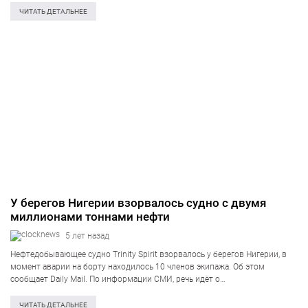
информация о том, что в здании, где на одном из этажей находится…
ЧИТАТЬ ДЕТАЛЬНЕЕ
У берегов Нигерии взорвалось судно с двумя
миллионами тоннами нефти
5 лет назад
Нефтедобывающее судно Trinity Spirit взорвалось у берегов Нигерии, в
момент аварии на борту находилось 10 членов экипажа. Об этом
сообщает Daily Mail. По информации СМИ, речь идёт о
нефтепромышленном судне FPSO Trinity Spirit, который добывал нефть
возле родника Мерен. Указано,…
ЧИТАТЬ ДЕТАЛЬНЕЕ