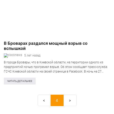
В Броварах раздался мощный взрыв со
вспышкой
5 лет назад
В городе Бровары, что в Киевской области, на территории одного из
предприятий ночью прогремел взрыв. Об этом сообщает пресс-служба
ГСЧС Киевской области на своей странице в Facebook. В ночь на 27
октября, примерно в 00:43 на линию «101» поступило сообщение…
ЧИТАТЬ ДЕТАЛЬНЕЕ
<
4
>