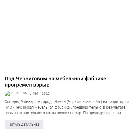
Под Черниговом на мебельной фабрике
прогремел взрыв
5 лет назад
Сегодня, 9 января, в городе Нежин (Черниговская обл.) на территории
ЧАО «Нежинская мебельная фабрика», предварительно, в результате
взрыва отопительного котла возник пожар. По предварительным
данным, жертв и пострадавших не обнаружено. Об этом информирует
пресс-служба ГСЧС Украины. «9 января в 14:30…
ЧИТАТЬ ДЕТАЛЬНЕЕ