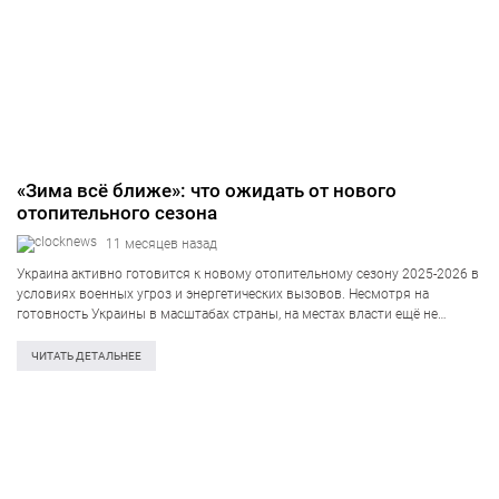
«Зима всё ближе»: что ожидать от нового
отопительного сезона
11 месяцев назад
Украина активно готовится к новому отопительному сезону 2025-2026 в
условиях военных угроз и энергетических вызовов. Несмотря на
готовность Украины в масштабах страны, на местах власти ещё не
обеспечили полной подготовки к отопительному сезону. Так, по
состоянию на начало сентября, степень…
ЧИТАТЬ ДЕТАЛЬНЕЕ