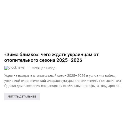
«Зима близко»: чего ждать украинцам от
отопительного сезона 2025–2026
11 месяцев назад
Украина входит в отопительный сезон 2025–2026 в условиях войны,
уязвимой энергетической инфраструктуры и ограниченных запасов газа.
Однако для населения сохраняются стабильные тарифы, а государство
обещает поддержку субсидиями и альтернативными поставками
энергоресурсов. Отопительный сезон в Украине стартует по
ЧИТАТЬ ДЕТАЛЬНЕЕ
традиционному правилу: если…