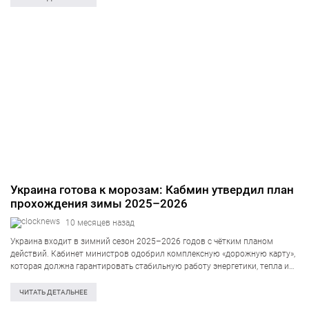
обычно, однако социально важные…
Украина готова к морозам: Кабмин утвердил план
прохождения зимы 2025–2026
10 месяцев назад
Украина входит в зимний сезон 2025–2026 годов с чётким планом
действий. Кабинет министров одобрил комплексную «дорожную карту»,
которая должна гарантировать стабильную работу энергетики, тепла и
социальной инфраструктуры даже в условиях возможных атак и
перебоев. Власти обещают: страна готова к морозам,…
ЧИТАТЬ ДЕТАЛЬНЕЕ