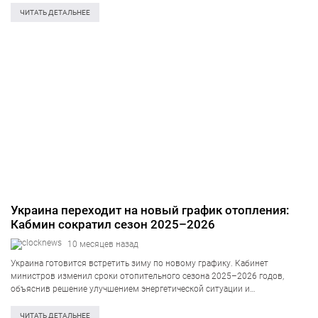
значительный и заслуженно признан самым высоким равнинным…
ЧИТАТЬ ДЕТАЛЬНЕЕ
Украина переходит на новый график отопления:
Кабмин сократил сезон 2025–2026
10 месяцев назад
Украина готовится встретить зиму по новому графику. Кабинет
министров изменил сроки отопительного сезона 2025–2026 годов,
объяснив решение улучшением энергетической ситуации и
необходимостью рационального использования топлива. Теперь
отопление в жилых домах включат позже и выключат раньше, чем
ЧИТАТЬ ДЕТАЛЬНЕЕ