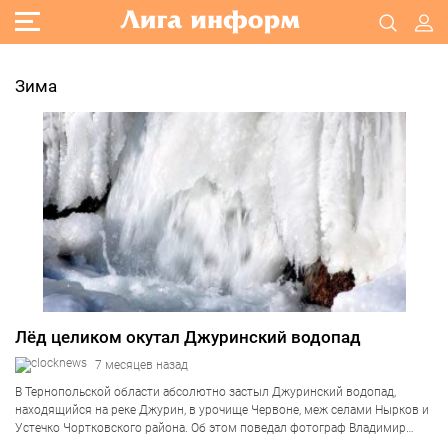
Зима
Лёд целиком окутал Джуринский водопад
7 месяцев назад
В Тернопольской области абсолютно застыл Джуринский водопад,
находящийся на реке Джурин, в урочище Червоне, меж селами Нырков и
Устечко Чортковского района. Об этом поведал фотограф Владимир
Тихович, обнародовав соответствующие снимки. «Этот водопад весьма