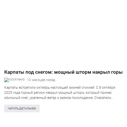
Карпаты под снегом: мощный шторм накрыл горы
10 месяцев назад
Карпаты встретили октябрь настоящей зимней стихией. С 8 октября
2025 года горный регион накрыл мощный шторм, который принес
обильный снег, ураганный ветер и резкое похолодание. Спасатели
предупреждают: в горах опасно — повышен риск лавин и обрывов линий
электропередач. В Карпатах…
ЧИТАТЬ ДЕТАЛЬНЕЕ