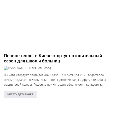
Первое тепло: в Киеве стартует отопительный
сезон для школ и больниц
10 месяцев назад
В Киеве стартует отопительный сезон: с 3 октября 2025 года тепло
начнут подавать в больницы, школы, детские сады и другие объекты
социальной сферы. Решение принято для обеспечения комфорта
горожан в условиях похолодания и непростой энергетической ситуации.
Об этом сообщил городской…
ЧИТАТЬ ДЕТАЛЬНЕЕ