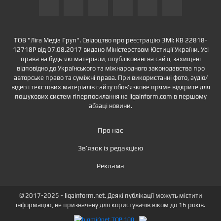
ТОВ "Ліга Медіа Груп". Свідоцтво про реєстрацію ЗМІ: КВ 22818-
12718Р від 07.08.2017 видано Міністерством Юстиції України. Усі
права на будь-які матеріали, опубліковані на сайті, захищені
відповідно до Українського та міжнародного законодавства про
авторське право та суміжні права. При використанні фото, аудіо/
відео і текстових матеріалів сайту обов'язкове пряме відкрите для
пошукових систем гіперпосилання на ligainform.com в першому
абзаці новини.
Про нас
Зв’язок із редакцією
Реклама
© 2017-2025 - ligainform.net. Деякі публікації можуть містити
інформацію, не призначену для користувачів віком до 16 років.