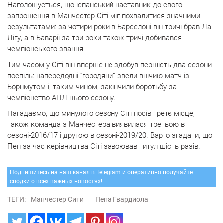
Наголошується, що іспанський наставник до свого
запрошення в Манчестер Сіті міг похвалитися значними
результатами: за чотири роки в Барселоні він тричі брав Ла
Лігу, а в Баварії за три роки також тричі добивався
чемпіонського звання.
Тим часом у Сіті він вперше не здобув першість два сезони
поспіль: напередодні “городяни” звели внічию матч із
Борнмутом і, таким чином, закінчили боротьбу за
чемпіонство АПЛ цього сезону.
Нагадаємо, що минулого сезону Сіті посів третє місце,
також команда з Манчестера виявилася третьою в
сезоні-2016/17 і другою в сезоні-2019/20. Варто згадати, що
Пеп за час керівництва Сіті завоював титул шість разів.
Подпишитесь на наш канал в Telegram и оперативно получайте
сводки о всех важных новостях!
ТЕГИ:
Манчестер Сити
Пепа Гвардиола