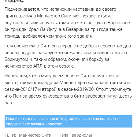
Подчеркивается, что испанский наставник до своего
приглашения в Манчестер Сити мог похвастаться
внушительными результатами: за четыре года в Барселоне
он трижды брал Ла Лигу, а в Баварии за три года также
трижды добивался чемпионского звания.
Тем временем в Сити он впервые не добыл первенство два
сезона подряд: накануне «горожане» свели вничью матч с
Борнмутом и, таким образом, окончили борьбу за
чемпионство АПЛ в этом сезоне.
Напомним, что в минувшем сезоне Сити занял третье
место, также команда из Манчестера оказалась третьей в
сезоне-2016/17 и второй в сезоне-2019/20. Стоит упомянуть,
что Пеп за время руководства в Сити завоевал титул шесть
раз.
Подпишитесь на наш канал в Telegram и оперативно получайте
сводки о всех важных новостях!
ТЕГИ:
Манчестер Сити
Пепа Гвардиолы