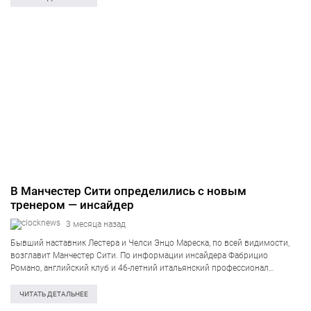
В Манчестер Сити определились с новым
тренером — инсайдер
3 месяца назад
Бывший наставник Лестера и Челси Энцо Мареска, по всей видимости,
возглавит Манчестер Сити. По информации инсайдера Фабрицио
Романо, английский клуб и 46-летний итальянский профессионал
достигли полного устного согласия насчет будущего партнерства.
Ожидается, что соглашение нового рулевого будет рассчитано на три…
ЧИТАТЬ ДЕТАЛЬНЕЕ