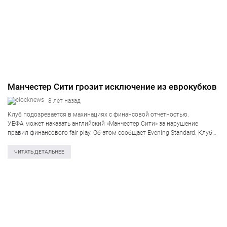
Манчестер Сити грозит исключение из еврокубков
8 лет назад
Клуб подозревается в махинациях с финансовой отчетностью.
УЕФА может наказать английский «Манчестер Сити» за нарушение
правил финансового fair play. Об этом сообщает Evening Standard. Клуб
подозревается в махинациях с финансовой отчетностью. УЕФА изучает
электронные письма, обнародованные в журналистском расследовании
ЧИТАТЬ ДЕТАЛЬНЕЕ
издания Der…