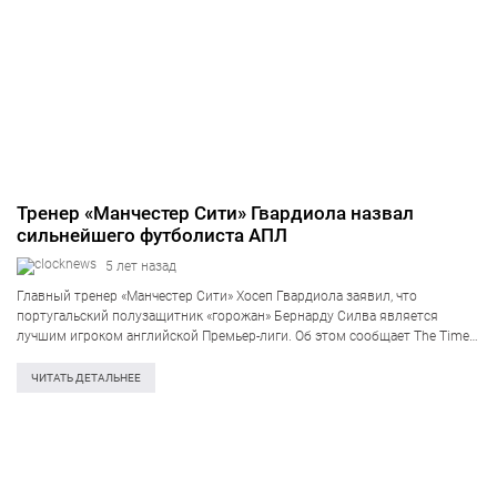
Тренер «Манчестер Сити» Гвардиола назвал
сильнейшего футболиста АПЛ
5 лет назад
Главный тренер «Манчестер Сити» Хосеп Гвардиола заявил, что
португальский полузащитник «горожан» Бернарду Силва является
лучшим игроком английской Премьер-лиги. Об этом сообщает The Times.
«Силва лучшим в АПЛ 2-3 сезона назад, а также является лучшим и
сейчас. Посмотрите нарезки трёхлетней давности, когда у нас было…
ЧИТАТЬ ДЕТАЛЬНЕЕ