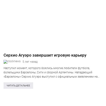
Серхио Агуэро завершает игровую карьеру
5 лет назад
Наступил момент, которого боялись многие любители футбола,
болельщики Барселоны, Сити и сборной Аргентины. Нападающий
«Барселоны» Серхио Агуэро выступил с официальным заявлением на
пресс-конференции. Аргентинец объявил о завершении
профессиональной карьеры футболиста из-за проблем с сердцем. В
ЧИТАТЬ ДЕТАЛЬНЕЕ
матче 12 тура испанской Ла…