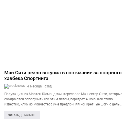
Ман Сити резво вступил в состязание за опорного
хавбека Спортинга
4 месяца назад
Полузащитник Мортен Юлманд заинтересовал Манчестер Сити, которые
собираются заполучить его этим летом, передает A Bola. Как стало
известно, клуб из Манчестера уже предпринял конкретные шаги с целью
заполучить данного датчанина. Говорится, что за хавбеком также
следили Ювентус и Манчестер Юнайтед,…
ЧИТАТЬ ДЕТАЛЬНЕЕ