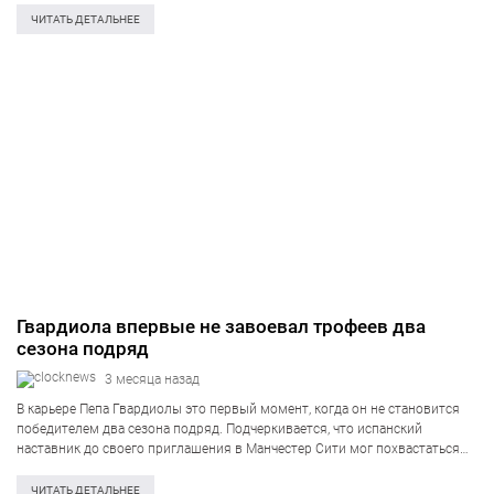
лондонцы добились договоренности о переходе Савиньо, но по ряду…
ЧИТАТЬ ДЕТАЛЬНЕЕ
Гвардиола впервые не завоевал трофеев два
сезона подряд
3 месяца назад
В карьере Пепа Гвардиолы это первый момент, когда он не становится
победителем два сезона подряд. Подчеркивается, что испанский
наставник до своего приглашения в Манчестер Сити мог похвастаться
внушительными результатами: за четыре года в Барселоне он трижды
брал Ла Лигу, а…
ЧИТАТЬ ДЕТАЛЬНЕЕ