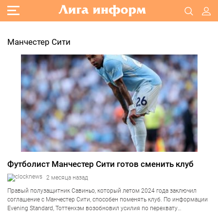
Манчестер Сити
Футболист Манчестер Сити готов сменить клуб
2 месяца назад
Правый полузащитник Савиньо, который летом 2024 года заключил
соглашение с Манчестер Сити, способен поменять клуб. По информации
Evening Standard, Тоттенхэм возобновил усилия по перехвату
футболиста сборной Бразилии. Отмечается, что прошлым летом