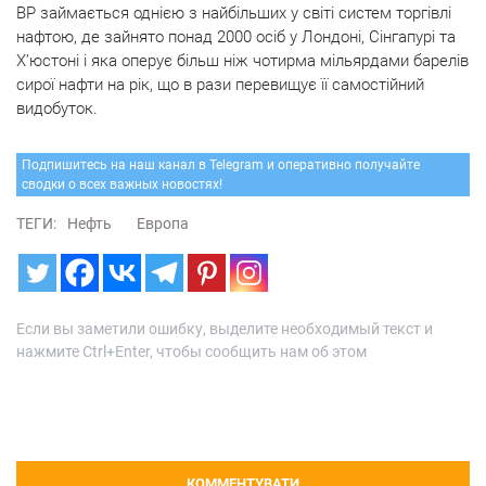
BP займається однією з найбільших у світі систем торгівлі
нафтою, де зайнято понад 2000 осіб у Лондоні, Сінгапурі та
Х’юстоні і яка оперує більш ніж чотирма мільярдами барелів
сирої нафти на рік, що в рази перевищує її самостійний
видобуток.
Подпишитесь на наш канал в Telegram и оперативно получайте
сводки о всех важных новостях!
ТЕГИ:
Нефть
Европа
Если вы заметили ошибку, выделите необходимый текст и
нажмите Ctrl+Enter, чтобы сообщить нам об этом
КОММЕНТУВАТИ