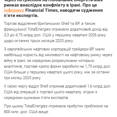
ринках внаслідок конфлікту в Ірані. Про це
інформує
Financial Times, наводячи судження
п’яти експертів.
Торгові відділення британських Shell та BP, а також
французької TotalEnergies отримали додатковий дохід від
3,3 до 4,75 млрд дол. США у першому кварталі 2026 року
щодо останніх трьох місяців 2025 року.
З європейських нафтових корпорацій трейдери BP мали
найбільшу користь від мінливості на нафтовому ринку через
війну в Ірані: за середніми розрахунками чотирьох
аналітиків, торгове крило фірми заробило на 1,75 млрд дол.
США більше у першому кварталі цього року, ніж за останні
три місяці 2025 року.
У свою чергу відділ Shell отримав додатковий 1,6 млрд дол.
США від операцій з торгівлі цього кварталу, згідно з
середніми оцінками п’яти експертів.
При цьому TotalEnergies отримала прибуток приблизно на
800 млн. дол. США вище.